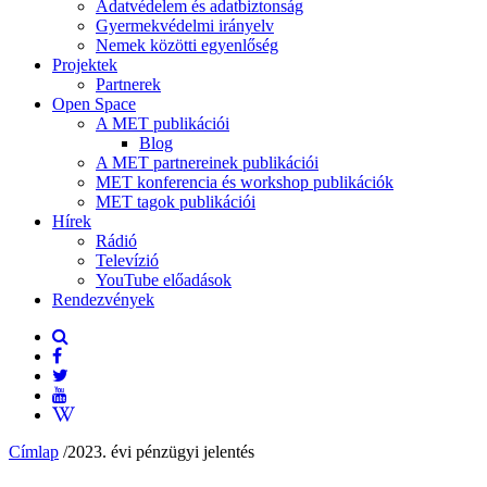
Adatvédelem és adatbiztonság
Gyermekvédelmi irányelv
Nemek közötti egyenlőség
Projektek
Partnerek
Open Space
A MET publikációi
Blog
A MET partnereinek publikációi
MET konferencia és workshop publikációk
MET tagok publikációi
Hírek
Rádió
Televízió
YouTube előadások
Rendezvények
Címlap
/
2023. évi pénzügyi jelentés