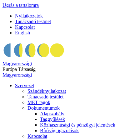
Ugrás a tartalomra
Nyilatkozatok
Tanácsadó testület
Kapcsolat
English
Magyarországi
Európa Társaság
Magyarországi
Szervezet
Szándéknyilatkozat
Tanácsadó testület
MET tagok
Dokumentumok
Alapszabály
Taggyűlések
Közhasznúsági és pénzügyi jelentések
Bírósági igazolások
Kapcsolat