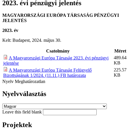
2023. évi pénzügyi jelentés
MAGYARORSZÁGI EURÓPA TÁRSASÁG PÉNZÜGYI
JELENTÉS
2023. év
Kelt: Budapest, 2024. május 30.
Csatolmány
Méret
489.64
A Magyarországi Európa Társaság 2023. évi pénzügyi
KB
jelentése
225.57
A Magyarországi Európa Társaság Felügyelő
KB
Bizottságának 1/2024. (11.11.) FB határozata
Nyelv
Meghatározatlan
Nyelvválasztás
Leave this field blank
Projektek