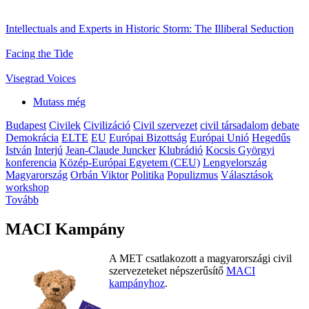
Intellectuals and Experts in Historic Storm: The Illiberal Seduction
Facing the Tide
Visegrad Voices
Mutass még
Budapest
Civilek
Civilizáció
Civil szervezet
civil társadalom
debate
Demokrácia
ELTE
EU
Európai Bizottság
Európai Unió
Hegedűs
István
Interjú
Jean-Claude Juncker
Klubrádió
Kocsis Györgyi
konferencia
Közép-Európai Egyetem (CEU)
Lengyelország
Magyarország
Orbán Viktor
Politika
Populizmus
Választások
workshop
Tovább
MACI Kampány
A MET csatlakozott a magyarországi civil
szervezeteket népszerűsítő
MACI
kampányhoz
.
.