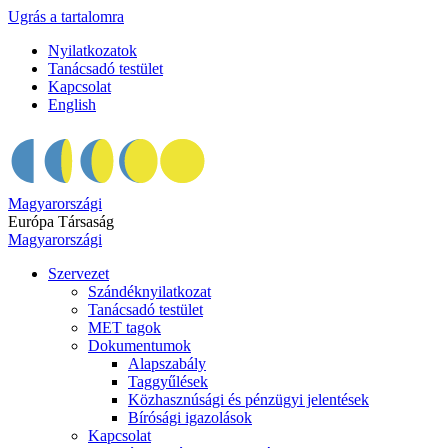
Ugrás a tartalomra
Nyilatkozatok
Tanácsadó testület
Kapcsolat
English
Magyarországi
Európa Társaság
Magyarországi
Szervezet
Szándéknyilatkozat
Tanácsadó testület
MET tagok
Dokumentumok
Alapszabály
Taggyűlések
Közhasznúsági és pénzügyi jelentések
Bírósági igazolások
Kapcsolat