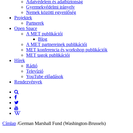
Adatvédelem és adatbiztonság
Gyermekvédelmi irányelv
Nemek közötti egyenlőség
Projektek
Partnerek
Open Space
A MET publikációi
Blog
A MET partnereinek publikációi
MET konferencia és workshop publikációk
MET tagok publikációi
Hírek
Rádió
Televízió
YouTube előadások
Rendezvények
Címlap
/
German Marshall Fund (Washington-Brussels)