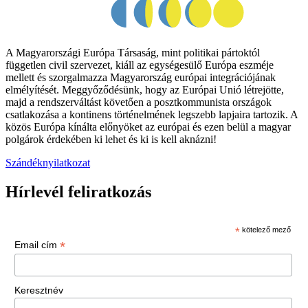
A Magyarországi Európa Társaság, mint politikai pártoktól
független civil szervezet, kiáll az egységesülő Európa eszméje
mellett és szorgalmazza Magyarország európai integrációjának
elmélyítését. Meggyőződésünk, hogy az Európai Unió létrejötte,
majd a rendszerváltást követően a posztkommunista országok
csatlakozása a kontinens történelmének legszebb lapjaira tartozik. A
közös Európa kínálta előnyöket az európai és ezen belül a magyar
polgárok érdekében ki lehet és ki is kell aknázni!
Szándéknyilatkozat
Hírlevél feliratkozás
*
kötelező mező
*
Email cím
Keresztnév