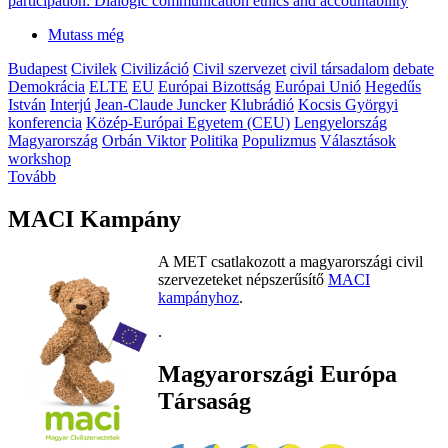
participation: Dialogic communication ethics and accountability
Mutass még
Budapest
Civilek
Civilizáció
Civil szervezet
civil társadalom
debate
Demokrácia
ELTE
EU
Európai Bizottság
Európai Unió
Hegedűs
István
Interjú
Jean-Claude Juncker
Klubrádió
Kocsis Györgyi
konferencia
Közép-Európai Egyetem (CEU)
Lengyelország
Magyarország
Orbán Viktor
Politika
Populizmus
Választások
workshop
Tovább
MACI Kampány
A MET csatlakozott a magyarországi civil
szervezeteket népszerűsítő
MACI
kampányhoz
.
.
Magyarországi Európa
Társaság