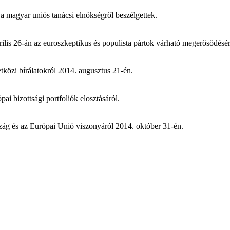
a magyar uniós tanácsi elnökségről beszélgettek.
 26-án az euroszkeptikus és populista pártok várható megerősödéséről a
közi bírálatokról 2014. augusztus 21-én.
ai bizottsági portfoliók elosztásáról.
zág és az Európai Unió viszonyáról 2014. október 31-én.