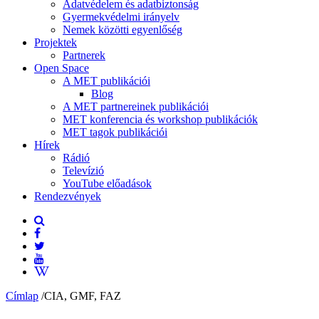
Adatvédelem és adatbiztonság
Gyermekvédelmi irányelv
Nemek közötti egyenlőség
Projektek
Partnerek
Open Space
A MET publikációi
Blog
A MET partnereinek publikációi
MET konferencia és workshop publikációk
MET tagok publikációi
Hírek
Rádió
Televízió
YouTube előadások
Rendezvények
Címlap
/
CIA, GMF, FAZ