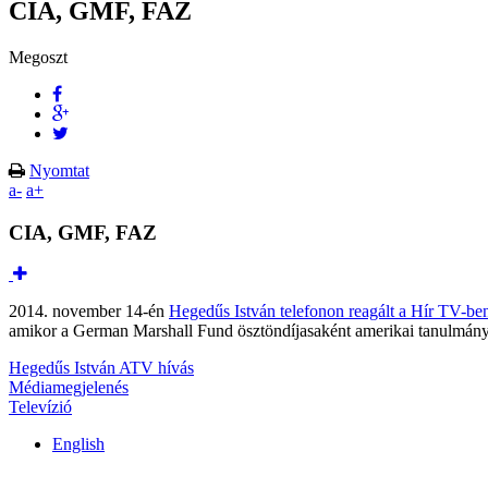
CIA, GMF, FAZ
Megoszt
Nyomtat
a-
a+
CIA, GMF, FAZ
2014. november 14-én
Hegedűs István telefonon reagált a Hír TV-be
amikor a German Marshall Fund ösztöndíjasaként amerikai tanulmányúto
Hegedűs István ATV hívás
Médiamegjelenés
Televízió
English