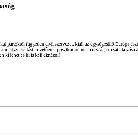
saság
ai pártoktól független civil szervezet, kiáll az egységesülő Európa es
 a rendszerváltást követően a posztkommunista országok csatlakozása a
 ki lehet és ki is kell aknázni!