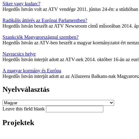
Siker vagy kudarc?
Hegedűs István volt az ATV vendége 2011. június 24-én: a stúdióban 
Radikális áttörés az Európai Parlamentben?
Hegedűs István beszélt az ATV Newsroom című műsorában 2014. április
Szankciók Magyarországgal szemben?
Hegedűs István az ATV-ben beszélt a magyar kormányzatot ért nemzet
Navracsics helye
Hegedűs István interjút adott az ATV-nek 2014. október 16-án az európ
A magyar kormány és Európa
Hegedűs István interjút adott az az AlJazeera Balkans-nak Magyarors
Nyelvválasztás
Leave this field blank
Projektek