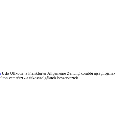
n
Udo Ulfkotte, a Frankfurter Allgemeine Zeitung korábbi újságírójának ké
n vett részt - a titkosszolgálatok beszerveztek.