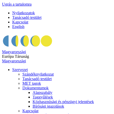
Ugrás a tartalomra
Nyilatkozatok
Tanácsadó testület
Kapcsolat
English
Magyarországi
Európa Társaság
Magyarországi
Szervezet
Szándéknyilatkozat
Tanácsadó testület
MET tagok
Dokumentumok
Alapszabály
Taggyűlések
Közhasznúsági és pénzügyi jelentések
Bírósági igazolások
Kapcsolat