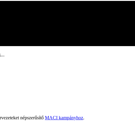
...
rvezeteket népszerűsítő
MACI kampányhoz
.