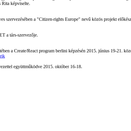
Rita képviselte.
ives szervezésében a "Citizen-rights Europe" nevű közös projekt elők
T a társ-szervezője.
etében a Create/React program berlini képzésén 2015. június 19-21. köz
vezettel együttműködve 2015. október 16-18.