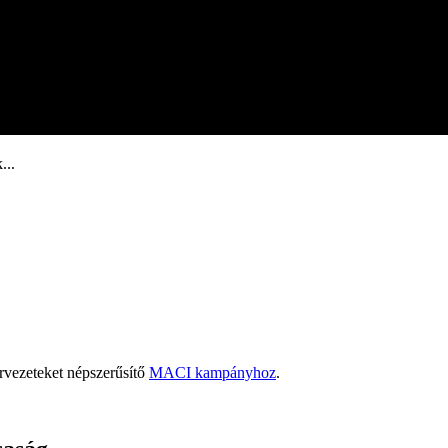
...
rvezeteket népszerűsítő
MACI kampányhoz
.