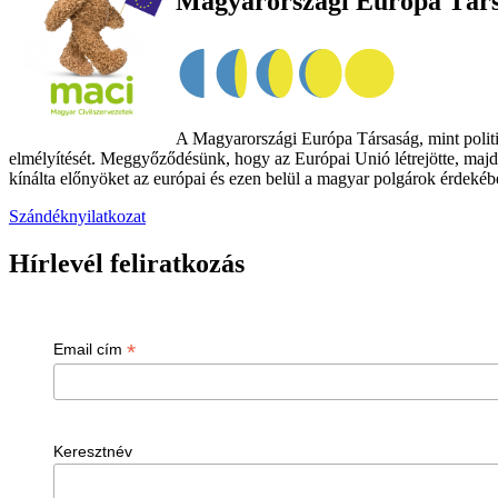
Magyarországi Európa Tár
A Magyarországi Európa Társaság, mint politik
elmélyítését. Meggyőződésünk, hogy az Európai Unió létrejötte, majd
kínálta előnyöket az európai és ezen belül a magyar polgárok érdekében
Szándéknyilatkozat
Hírlevél feliratkozás
*
Email cím
Keresztnév