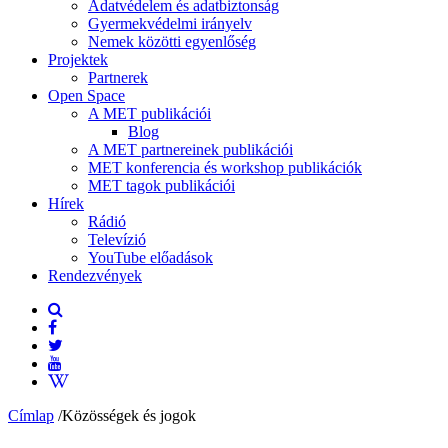
Adatvédelem és adatbiztonság
Gyermekvédelmi irányelv
Nemek közötti egyenlőség
Projektek
Partnerek
Open Space
A MET publikációi
Blog
A MET partnereinek publikációi
MET konferencia és workshop publikációk
MET tagok publikációi
Hírek
Rádió
Televízió
YouTube előadások
Rendezvények
Címlap
/
Közösségek és jogok