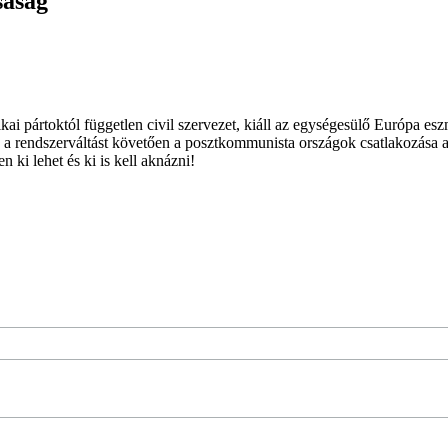
saság
ai pártoktól független civil szervezet, kiáll az egységesülő Európa es
 a rendszerváltást követően a posztkommunista országok csatlakozása a
 ki lehet és ki is kell aknázni!