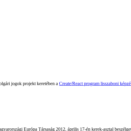
olgári jogok projekt keretében a
Create/React program lisszaboni képz
rországi Európa Társaság 2012. április 17-én kerek-asztal beszélgeté