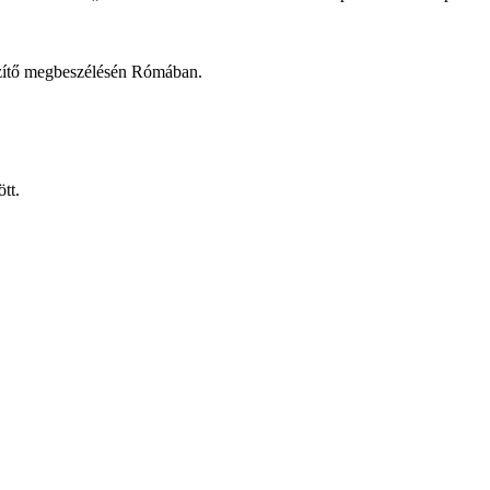
észítő megbeszélésén Rómában.
ött.