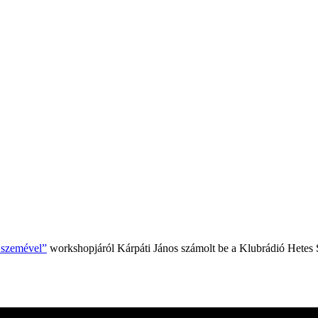
k szemével”
workshopjáról Kárpáti János számolt be a Klubrádió Hetes 