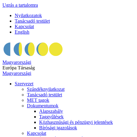
Ugrás a tartalomra
Nyilatkozatok
Tanácsadó testület
Kapcsolat
English
Magyarországi
Európa Társaság
Magyarországi
Szervezet
Szándéknyilatkozat
Tanácsadó testület
MET tagok
Dokumentumok
Alapszabály
Taggyűlések
Közhasznúsági és pénzügyi jelentések
Bírósági igazolások
Kapcsolat