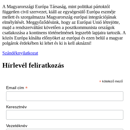
A Magyarországi Európa Társaság, mint politikai pártoktól
független civil szervezet, kiáll az egységesülő Európa eszméje
mellett és szorgalmazza Magyarország európai integrációjának
elmélyítését. Meggyőződésünk, hogy az Európai Unió létrejötte,
majd a rendszerváltást követően a posztkommunista országok
csatlakozása a kontinens történelmének legszebb lapjaira tartozik. A
közös Európa kínálta előnyöket az európai és ezen belül a magyar
polgárok érdekében ki lehet és ki is kell aknázni!
Szándéknyilatkozat
Hírlevél feliratkozás
*
kötelező mező
*
Email cím
Keresztnév
Vezetéknév