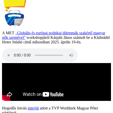
A MET
„Globális és európai politikai dilemmák szakértő magyar
nők szemével”
workshopjáról Kárpáti János számolt be a Klubrádió
Hetes Stúdió című műsorában 2025. április 19-én.
Hegedűs István
interjút
adott a TVP Worldnek Magyar Péter
pártjának...