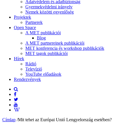
Adatvédelem és adatbiztonság
Gyermekvédelmi irányelv
Nemek közötti egyenlőség
Projektek
Partnerek
Open Space
A MET publikációi
Blog
A MET partnereinek publikációi
MET konferencia és workshop publikációk
MET tagok publikációi
Hírek
Rádió
Televízió
YouTube előadások
Rendezvények
Címlap
/
Mit tehet az Európai Unió Lengyelország esetében?