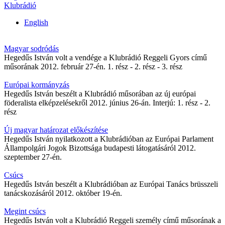
Klubrádió
English
Magyar sodródás
Hegedűs István volt a vendége a Klubrádió Reggeli Gyors című
műsorának 2012. február 27-én. 1. rész - 2. rész - 3. rész
Európai kormányzás
Hegedűs István beszélt a Klubrádió műsorában az új európai
föderalista elképzelésekről 2012. június 26-án. Interjú: 1. rész - 2.
rész
Új magyar határozat előkészítése
Hegedűs István nyilatkozott a Klubrádióban az Európai Parlament
Állampolgári Jogok Bizottsága budapesti látogatásáról 2012.
szeptember 27-én.
Csúcs
Hegedűs István beszélt a Klubrádióban az Európai Tanács brüsszeli
tanácskozásáról 2012. október 19-én.
Megint csúcs
Hegedűs István volt a Klubrádió Reggeli személy című műsorának a