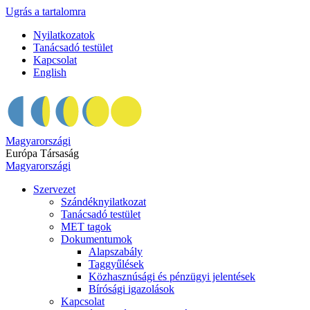
Ugrás a tartalomra
Nyilatkozatok
Tanácsadó testület
Kapcsolat
English
Magyarországi
Európa Társaság
Magyarországi
Szervezet
Szándéknyilatkozat
Tanácsadó testület
MET tagok
Dokumentumok
Alapszabály
Taggyűlések
Közhasznúsági és pénzügyi jelentések
Bírósági igazolások
Kapcsolat