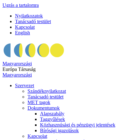
Ugrás a tartalomra
Nyilatkozatok
Tanácsadó testület
Kapcsolat
English
Magyarországi
Európa Társaság
Magyarországi
Szervezet
Szándéknyilatkozat
Tanácsadó testület
MET tagok
Dokumentumok
Alapszabály
Taggyűlések
Közhasznúsági és pénzügyi jelentések
Bírósági igazolások
Kapcsolat