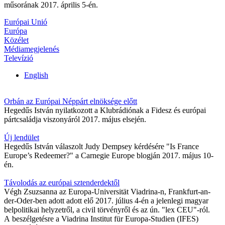
műsorának 2017. április 5-én.
Európai Unió
Európa
Közélet
Médiamegjelenés
Televízió
English
Orbán az Európai Néppárt elnöksége előtt
Hegedűs István nyilatkozott a Klubrádiónak a Fidesz és európai
pártcsaládja viszonyáról 2017. május elsején.
Új lendület
Hegedűs István válaszolt Judy Dempsey kérdésére "Is France
Europe’s Redeemer?" a Carnegie Europe blogján 2017. május 10-
én.
Távolodás az európai sztenderdektől
Végh Zsuzsanna az Europa-Universität Viadrina-n, Frankfurt-an-
der-Oder-ben adott adott elő 2017. július 4-én a jelenlegi magyar
belpolitikai helyzetről, a civil törvényről és az ún. "lex CEU"-ról.
A beszélgetésre a Viadrina Institut für Europa-Studien (IFES)