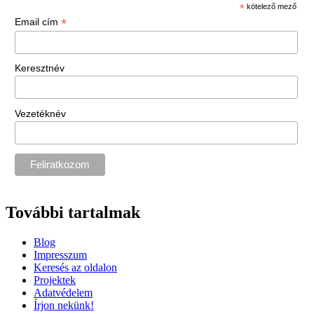
*
kötelező mező
*
Email cím
Keresztnév
Vezetéknév
További tartalmak
Blog
Impresszum
Keresés az oldalon
Projektek
Adatvédelem
Írjon nekünk!