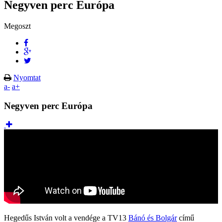
Negyven perc Európa
Megoszt
Nyomtat
a-
a+
Negyven perc Európa
Hegedűs István volt a vendége a TV13
Bánó és Bolgár
című