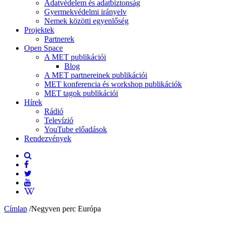
Adatvédelem és adatbiztonság
Gyermekvédelmi irányelv
Nemek közötti egyenlőség
Projektek
Partnerek
Open Space
A MET publikációi
Blog
A MET partnereinek publikációi
MET konferencia és workshop publikációk
MET tagok publikációi
Hírek
Rádió
Televízió
YouTube előadások
Rendezvények
Címlap
/
Negyven perc Európa