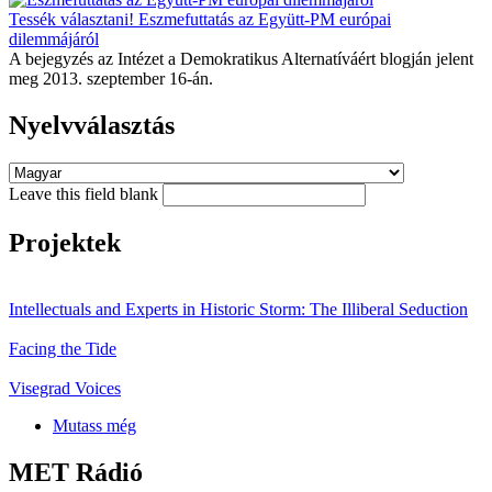
Tessék választani! Eszmefuttatás az Együtt-PM európai
dilemmájáról
A bejegyzés az Intézet a Demokratikus Alternatíváért blogján jelent
meg 2013. szeptember 16-án.
Nyelvválasztás
Leave this field blank
Projektek
Intellectuals and Experts in Historic Storm: The Illiberal Seduction
Facing the Tide
Visegrad Voices
Mutass még
MET Rádió