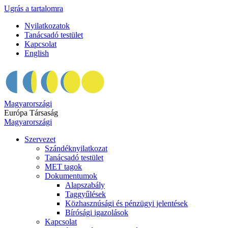
Ugrás a tartalomra
Nyilatkozatok
Tanácsadó testület
Kapcsolat
English
Magyarországi
Európa Társaság
Magyarországi
Szervezet
Szándéknyilatkozat
Tanácsadó testület
MET tagok
Dokumentumok
Alapszabály
Taggyűlések
Közhasznúsági és pénzügyi jelentések
Bírósági igazolások
Kapcsolat