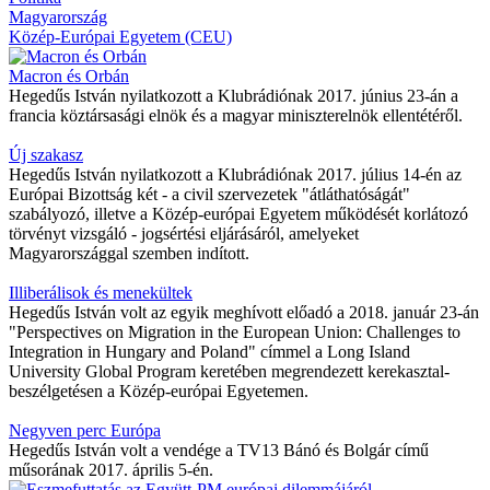
Magyarország
Közép-Európai Egyetem (CEU)
Macron és Orbán
Hegedűs István nyilatkozott a Klubrádiónak 2017. június 23-án a
francia köztársasági elnök és a magyar miniszterelnök ellentétéről.
Új szakasz
Hegedűs István nyilatkozott a Klubrádiónak 2017. július 14-én az
Európai Bizottság két - a civil szervezetek "átláthatóságát"
szabályozó, illetve a Közép-európai Egyetem működését korlátozó
törvényt vizsgáló - jogsértési eljárásáról, amelyeket
Magyarországgal szemben indított.
Illiberálisok és menekültek
Hegedűs István volt az egyik meghívott előadó a 2018. január 23-án
"Perspectives on Migration in the European Union: Challenges to
Integration in Hungary and Poland" címmel a Long Island
University Global Program keretében megrendezett kerekasztal-
beszélgetésen a Közép-európai Egyetemen.
Negyven perc Európa
Hegedűs István volt a vendége a TV13 Bánó és Bolgár című
műsorának 2017. április 5-én.