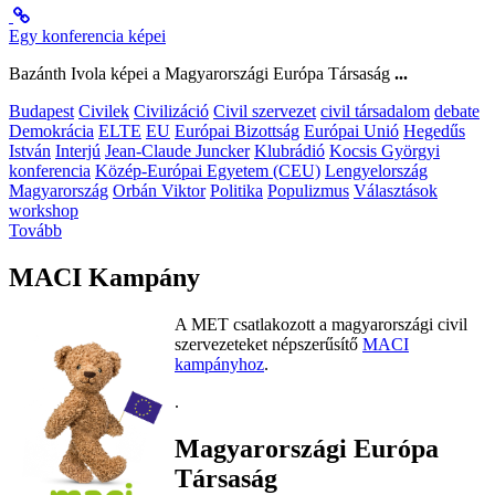
Egy konferencia képei
Bazánth Ivola képei a Magyarországi Európa Társaság
...
Budapest
Civilek
Civilizáció
Civil szervezet
civil társadalom
debate
Demokrácia
ELTE
EU
Európai Bizottság
Európai Unió
Hegedűs
István
Interjú
Jean-Claude Juncker
Klubrádió
Kocsis Györgyi
konferencia
Közép-Európai Egyetem (CEU)
Lengyelország
Magyarország
Orbán Viktor
Politika
Populizmus
Választások
workshop
Tovább
MACI Kampány
A MET csatlakozott a magyarországi civil
szervezeteket népszerűsítő
MACI
kampányhoz
.
.
Magyarországi Európa
Társaság