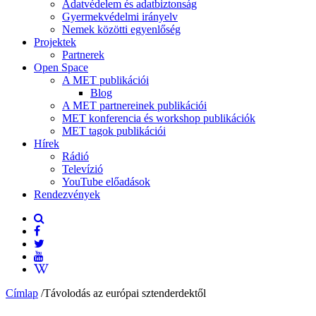
Adatvédelem és adatbiztonság
Gyermekvédelmi irányelv
Nemek közötti egyenlőség
Projektek
Partnerek
Open Space
A MET publikációi
Blog
A MET partnereinek publikációi
MET konferencia és workshop publikációk
MET tagok publikációi
Hírek
Rádió
Televízió
YouTube előadások
Rendezvények
Címlap
/
Távolodás az európai sztenderdektől