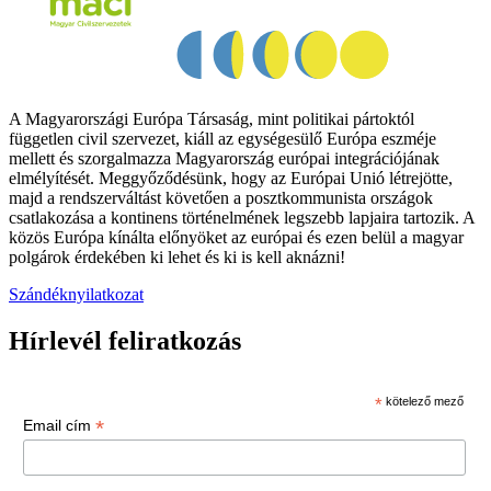
A Magyarországi Európa Társaság, mint politikai pártoktól
független civil szervezet, kiáll az egységesülő Európa eszméje
mellett és szorgalmazza Magyarország európai integrációjának
elmélyítését. Meggyőződésünk, hogy az Európai Unió létrejötte,
majd a rendszerváltást követően a posztkommunista országok
csatlakozása a kontinens történelmének legszebb lapjaira tartozik. A
közös Európa kínálta előnyöket az európai és ezen belül a magyar
polgárok érdekében ki lehet és ki is kell aknázni!
Szándéknyilatkozat
Hírlevél feliratkozás
*
kötelező mező
*
Email cím