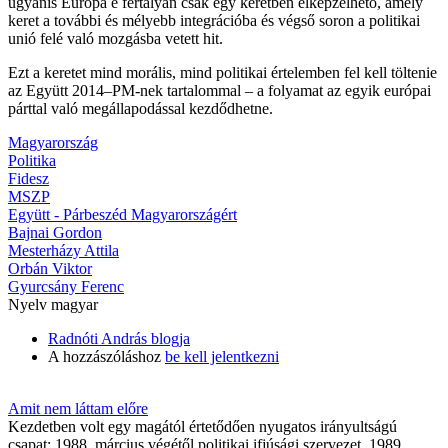
ugyanis Európa e fertályán csak egy keretben elképzelhető, amely
keret a további és mélyebb integrációba és végső soron a politikai
unió felé való mozgásba vetett hit.
Ezt a keretet mind morális, mind politikai értelemben fel kell töltenie
az Együtt 2014–PM-nek tartalommal – a folyamat az egyik európai
párttal való megállapodással kezdődhetne.
Magyarország
Politika
Fidesz
MSZP
Együtt - Párbeszéd Magyarországért
Bajnai Gordon
Mesterházy Attila
Orbán Viktor
Gyurcsány Ferenc
Nyelv
magyar
Radnóti András blogja
A hozzászóláshoz
be kell jelentkezni
Amit nem láttam előre
Kezdetben volt egy magától értetődően nyugatos irányultságú
csapat; 1988. március végétől politikai ifjúsági szervezet, 1989