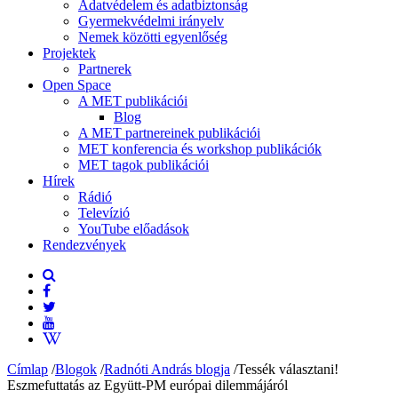
Adatvédelem és adatbiztonság
Gyermekvédelmi irányelv
Nemek közötti egyenlőség
Projektek
Partnerek
Open Space
A MET publikációi
Blog
A MET partnereinek publikációi
MET konferencia és workshop publikációk
MET tagok publikációi
Hírek
Rádió
Televízió
YouTube előadások
Rendezvények
Címlap
/
Blogok
/
Radnóti András blogja
/
Tessék választani!
Eszmefuttatás az Együtt-PM európai dilemmájáról