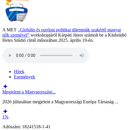
A MET
„Globális és európai politikai dilemmák szakértő magyar
nők szemével”
workshopjáról Kárpáti János számolt be a Klubrádió
Hetes Stúdió című műsorában 2025. április 19-én.
Hírek
Események
Megjelent a Magyarországi...
2026 júliusában megjelent a Magyarországi Európa Társaság ...
1%
Adószám: 18241518-1-41