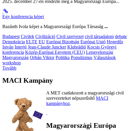
2025. december 27-én rendezte meg a Magyarországi Európa...
Egy konferencia képei
Bazánth Ivola képei a Magyarországi Európa Társaság
...
Budapest
Civilek
Civilizáció
Civil szervezet
civil társadalom
debate
Demokrácia
ELTE
EU
Európai Bizottság
Európai Unió
Hegedűs
István
Interjú
Jean-Claude Juncker
Klubrádió
Kocsis Györgyi
konferencia
Közép-Európai Egyetem (CEU)
Lengyelország
Magyarország
Orbán Viktor
Politika
Populizmus
Választások
workshop
Tovább
MACI Kampány
A MET csatlakozott a magyarországi civil
szervezeteket népszerűsítő
MACI
kampányhoz
.
.
Magyarországi Európa