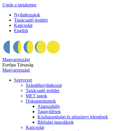
Ugrás a tartalomra
Nyilatkozatok
Tanácsadó testület
Kapcsolat
English
Magyarországi
Európa Társaság
Magyarországi
Szervezet
Szándéknyilatkozat
Tanácsadó testület
MET tagok
Dokumentumok
Alapszabály
Taggyűlések
Közhasznúsági és pénzügyi jelentések
Bírósági igazolások
Kapcsolat