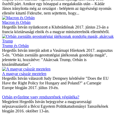
őszétől párt. Amikor egy hónappal a megalakulás után – Kádár
János irányította még az országot - beléptem az ügyészségi nyomás
ellenére kitartó Fideszbe, nem sejtettem, hogy...
Macron és Orbán
Hegedűs István nyilatkozott a Klubrádiónak 2017. június 23-án a
francia köztársasági elnök és a magyar miniszterelnök ellentétéről.
Trump és Orbán
Hegedűs István interjút adott a Vasárnapi Híreknek 2017. augusztus
5-én. "Orbán zseniális geostratégiai játékosnak gondolja magát",
jelentette ki, hozzátéve: "Akárcsak Trump, Orbán is
kiszámíthatatlan".
A magyar császár meztelen
Hegedűs István válaszolt Judy Dempsey kérdésére "Does the EU
Have the Right Policy for Hungary and Poland?" a Carnegie
Europe blogján 2017. július 19-én.
Orbán győzelme vagy rendszerének végjátéka?
Megjelent Hegedűs István bejegyzése a magyarországi
népszavazásról a Bécsi Egyetem Politikatudományi Tanszékének
blogján 2016. október 13-án.