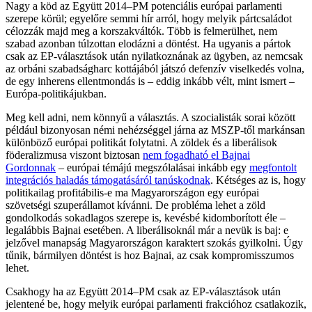
Nagy a köd az Együtt 2014–PM potenciális európai parlamenti
szerepe körül; egyelőre semmi hír arról, hogy melyik pártcsaládot
célozzák majd meg a korszakváltók. Több is felmerülhet, nem
szabad azonban túlzottan elodázni a döntést. Ha ugyanis a pártok
csak az EP-választások után nyilatkoznának az ügyben, az nemcsak
az orbáni szabadságharc kottájából játszó defenzív viselkedés volna,
de egy inherens ellentmondás is – eddig inkább vélt, mint ismert –
Európa-politikájukban.
Meg kell adni, nem könnyű a választás. A szocialisták sorai között
például bizonyosan némi nehézséggel járna az MSZP-től markánsan
különböző európai politikát folytatni. A zöldek és a liberálisok
föderalizmusa viszont biztosan
nem fogadható el Bajnai
Gordonnak
– európai témájú megszólalásai inkább egy
megfontolt
integrációs haladás támogatásáról tanúskodnak
. Kétséges az is, hogy
politikailag profitábilis-e ma Magyarországon egy európai
szövetségi szuperállamot kívánni. De probléma lehet a zöld
gondolkodás sokadlagos szerepe is, kevésbé kidomborított éle –
legalábbis Bajnai esetében. A liberálisoknál már a nevük is baj: e
jelzővel manapság Magyarországon karaktert szokás gyilkolni. Úgy
tűnik, bármilyen döntést is hoz Bajnai, az csak kompromisszumos
lehet.
Csakhogy ha az Együtt 2014–PM csak az EP-választások után
jelentené be, hogy melyik európai parlamenti frakcióhoz csatlakozik,