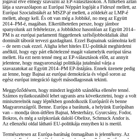
jogával élve elmegy szavazni az EP-választásokon. A fülkében aztán
látja a szavazólapon az Európai Néppárt logóját a Fideszé mellett, az
Európai Szocialistákét az MSZP-jé mellett, a zöldekét az LMP-é
mellett, ahogy kell. És ott van még a Jobbiké, no meg az Együtt
2014–PM-é, magában. Elkerülhetetlen persze, hogy jámbor
spanyolunk azt feltételezze, a Jobbikhoz hasonlóan az Együtt 2014–
PM is az európai parlamenti függetlenek szélsőjobboldaliak által
dominált táborát tervezi gazdagítani. Ezzel Bajnainak számolnia kell
– de nem csak ezzel. Aligha lehet hiteles EU-politikát meghirdetni
anélkül, hogy egy párt elkötelezné magát valamelyik európai társa
mellett. Ha ezt nem tenné meg az EP-választások előtt, az annyit
jelentene, hogy magyarországi politikája jutalmául várja a
szavazatokat az Együtt 2014–PM EP-listájára. Ennek üzenete pedig
az lenne, hogy Bajnai az európai demokrácia és végső soron az
egész európai integráció ügyét másodlagosnak tekinti.
Meggyőződésem, hogy mindezt legjobb szándéka ellenére tenné.
Számos nyilatkozatából lehet ugyanis arra következtetni, hogy a volt
miniszterelnök nagy léptékben gondolkozik Európáról és benne
Magyarországról. Benne. Európa a barátunk, a helyünk Európában
van – mondja úton-útfélen Bajnai, Mesterházy, Gyurcsány, Fodor,
Bokros, és még a szépkorúak daloló Obelixe, Schmuck Andor is.
Az ellenzéki oldal látható EU-politikája ennyiben ki is merül.
Természetesen az Európa-barátság önmagában is jelentékeny. Az