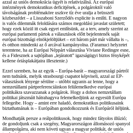
azzal az uniós demokrácia ügyét is relativizálná. Az európai
intézmények demokratikus deficitjének, a polgároktól való
távolságának problémaköre uszkve tíz éve uralja a brüsszeli
közbeszédet – a Lisszaboni Szerződés explicite is említi. E nagyon
is valós dilemmák feloldására számos megoldási javaslat született;
hogy ezek közül itt csak egyet említsünk, az a terv, amely szerint az
európai parlamenti pártok a választások előtt bejelentenék saját
európai bizottsági elnökjelöltjüket – ezt három párt már vállalta is –,
és otthon mindenki az ő arcával kampányolna. (Faramuci helyzetet
teremtene, ha az Európai Néppárt választása Viviane Redingre esne,
és a Fidesznek a sajtójában „lejáratott” igazságügyi biztos fényképét
kellene óriásplakátjaira illesztenie.)
Ezzel szemben, ha az egyik – Európa-barát – magyarországi pártról
nem tudnánk, melyik strasbourgi csapatot képviseli, azzal az EP-
választások lényege sérülne – utóbbi ugyanis az lenne, hogy a
nemzetállami pártpreferenciáinkon felülemelkedve európai
politikákra szavazzanak a polgárok. Hogy a dohos nemzetállam
politikai játszmáit hátrahagyva felemelkedjünk az egyesült Európa
fellegeibe. Hogy – amint erre haladó, demokratikus politikusaink
biztathatnának is – Európában gondolkozzunk és Európáról ítéljünk.
Mondhatják persze a reálpolitikusok, hogy mindez fátyolos illúzió;
de gondoljunk csak a szegény, Magyarországon állomásozó spanyol
állampolgárra, aki nem követi ugyan a magyar politikát, de uniós