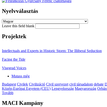
Nyelvválasztás
Leave this field blank
Projektek
Intellectuals and Experts in Historic Storm: The Illiberal Seduction
Facing the Tide
Visegrad Voices
Mutass még
Budapest
Civilek
Civilizáció
Civil szervezet
civil társadalom
debate
D
Közép-Európai Egyetem (CEU)
Lengyelország
Magyarország
Orbán
Tovább
MACI Kampány