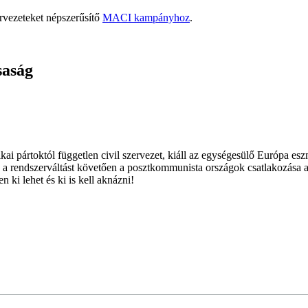
rvezeteket népszerűsítő
MACI kampányhoz
.
saság
ai pártoktól független civil szervezet, kiáll az egységesülő Európa es
 a rendszerváltást követően a posztkommunista országok csatlakozása a
 ki lehet és ki is kell aknázni!