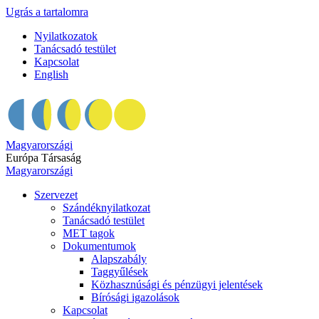
Ugrás a tartalomra
Nyilatkozatok
Tanácsadó testület
Kapcsolat
English
Magyarországi
Európa Társaság
Magyarországi
Szervezet
Szándéknyilatkozat
Tanácsadó testület
MET tagok
Dokumentumok
Alapszabály
Taggyűlések
Közhasznúsági és pénzügyi jelentések
Bírósági igazolások
Kapcsolat