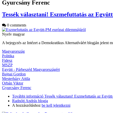
Gyurcsány Ferenc
Tessék választani! Eszmefuttatás az Együ
0 comments
Nyelv
magyar
A bejegyzés az Intézet a Demokratikus Alternatíváért blogján jelent 
Magyarország
Politika
Fidesz
MSZP
Együtt - Párbeszéd Magyarországért
Bajnai Gordon
Mesterházy Attila
Orbán Viktor
Gyurcsány Ferenc
További információ
Tessék választani! Eszmefuttatás az Együt
Radnóti András blogja
A hozzászóláshoz
be kell jelentkezni