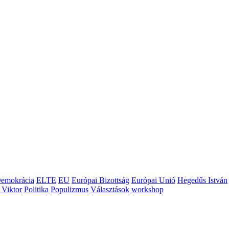
emokrácia
ELTE
EU
Európai Bizottság
Európai Unió
Hegedűs István
 Viktor
Politika
Populizmus
Választások
workshop