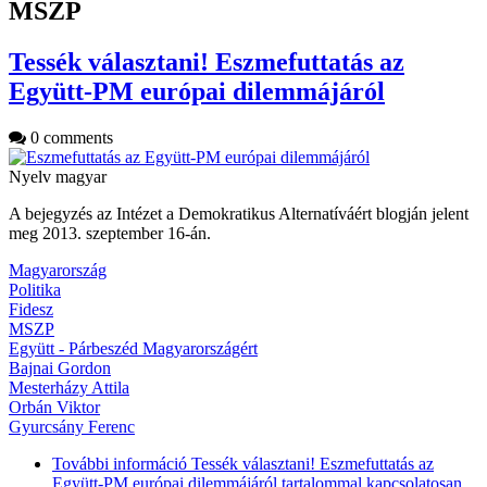
MSZP
Tessék választani! Eszmefuttatás az
Együtt-PM európai dilemmájáról
0 comments
Nyelv
magyar
A bejegyzés az Intézet a Demokratikus Alternatíváért blogján jelent
meg 2013. szeptember 16-án.
Magyarország
Politika
Fidesz
MSZP
Együtt - Párbeszéd Magyarországért
Bajnai Gordon
Mesterházy Attila
Orbán Viktor
Gyurcsány Ferenc
További információ
Tessék választani! Eszmefuttatás az
Együtt-PM európai dilemmájáról tartalommal kapcsolatosan