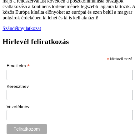
majd a rendszerváltást követően a posztkommunista országok
csatlakozása a kontinens történelmének legszebb lapjaira tartozik. A
közös Európa kínálta előnyöket az európai és ezen belül a magyar
polgárok érdekében ki lehet és ki is kell aknázni!
Szándéknyilatkozat
Hírlevél feliratkozás
*
kötelező mező
*
Email cím
Keresztnév
Vezetéknév