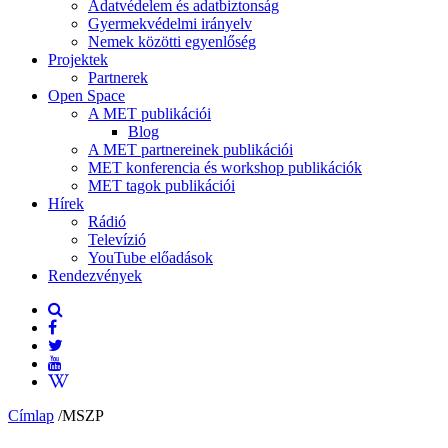
Adatvédelem és adatbiztonság
Gyermekvédelmi irányelv
Nemek közötti egyenlőség
Projektek
Partnerek
Open Space
A MET publikációi
Blog
A MET partnereinek publikációi
MET konferencia és workshop publikációk
MET tagok publikációi
Hírek
Rádió
Televízió
YouTube előadások
Rendezvények
Címlap
/
MSZP