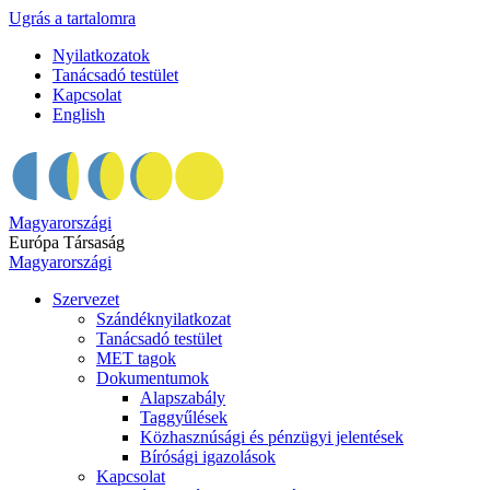
Ugrás a tartalomra
Nyilatkozatok
Tanácsadó testület
Kapcsolat
English
Magyarországi
Európa Társaság
Magyarországi
Szervezet
Szándéknyilatkozat
Tanácsadó testület
MET tagok
Dokumentumok
Alapszabály
Taggyűlések
Közhasznúsági és pénzügyi jelentések
Bírósági igazolások
Kapcsolat