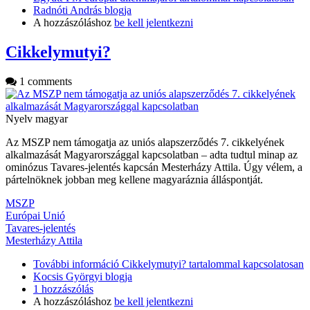
Radnóti András blogja
A hozzászóláshoz
be kell jelentkezni
Cikkelymutyi?
1 comments
Nyelv
magyar
Az MSZP nem támogatja az uniós alapszerződés 7. cikkelyének
alkalmazását Magyarországgal kapcsolatban – adta tudtul minap az
ominózus Tavares-jelentés kapcsán Mesterházy Attila. Úgy vélem, a
pártelnöknek jobban meg kellene magyaráznia álláspontját.
MSZP
Európai Unió
Tavares-jelentés
Mesterházy Attila
További információ
Cikkelymutyi? tartalommal kapcsolatosan
Kocsis Györgyi blogja
1 hozzászólás
A hozzászóláshoz
be kell jelentkezni