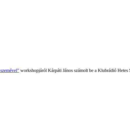
k szemével”
workshopjáról Kárpáti János számolt be a Klubrádió Hetes 