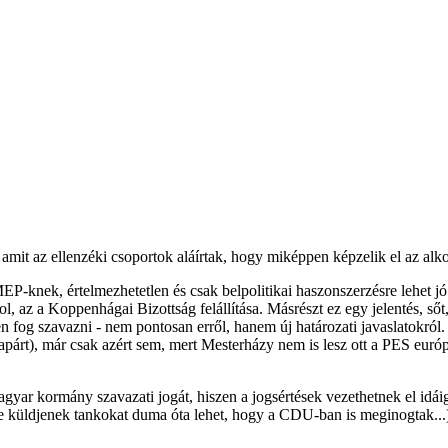
it az ellenzéki csoportok aláírtak, hogy miképpen képzelik el az alkot
MEP-knek, értelmezhetetlen és csak belpolitikai haszonszerzésre lehet jó
sol, az a Koppenhágai Bizottság felállítása. Másrészt ez egy jelentés,
en fog szavazni - nem pontosan erről, hanem új határozati javaslatok
párt), már csak azért sem, mert Mesterházy nem is lesz ott a PES európ
yar kormány szavazati jogát, hiszen a jogsértések vezethetnek el idái
e küldjenek tankokat duma óta lehet, hogy a CDU-ban is meginogtak...