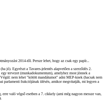
mányozást 2014-től. Persze lehet, hogy az csak egy papír...
 (ha jó). Egyrészt a Tavares-jelentés alapvetően a szerződés 2.
 sőt, egy tervezet (munkadokumentum), amelyhez most jönnek a
ról. Végül: nem lehet "kötött mandátumot" adni MEP-knek (hacsak nem
ai parlamenti frakciójának ülésén, amikor megvitatják, mi legyen a
g, erre való végső esetben a 7. cikkely (ami még nagyon messze van,
).