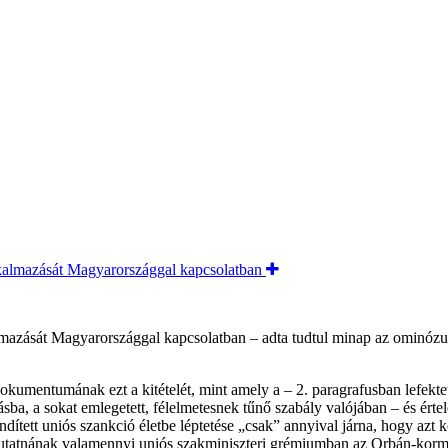
azását Magyarországgal kapcsolatban – adta tudtul minap az ominózus
umentumának ezt a kitételét, mint amely a – 2. paragrafusban lefektete
átásba, a sokat emlegetett, félelmetesnek tűnő szabály valójában – és 
dített uniós szankció életbe léptetése „csak” annyival járna, hogy azt
tatnának valamennyi uniós szakminiszteri grémiumban az Orbán-kormán