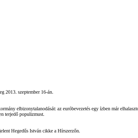
meg 2013. szeptember 16-án.
ány elbizonytalanodását: az euróbevezetés egy ízben már elhalasztott
en terjedő populizmust.
elent Hegedűs István cikke a Hírszerzőn.