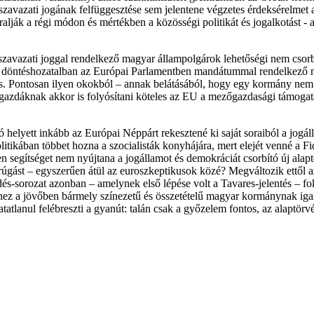
vazati jogának felfüggesztése sem jelentene végzetes érdeksérelmet a
ralják a régi módon és mértékben a közösségi politikát és jogalkotást 
 szavazati joggal rendelkező magyar állampolgárok lehetőségi nem csorb
ós döntéshozatalban az Európai Parlamentben mandátummal rendelkező mag
is. Pontosan ilyen okokból – annak belátásából, hogy egy kormány nem 
azdáknak akkor is folyósítani köteles az EU a mezőgazdasági támogatás
elyett inkább az Európai Néppárt rekesztené ki saját soraiból a jogálla
tikában többet hozna a szocialisták konyhájára, mert elejét venné a F
n segítséget nem nyújtana a jogállamot és demokráciát csorbító új al
rúgást – egyszerűen átül az euroszkeptikusok közé? Megváltozik ettől 
dés-sorozat azonban – amelynek első lépése volt a Tavares-jelentés – f
yhez a jövőben bármely színezetű és összetételű magyar kormánynak igaz
tatlanul felébreszti a gyanút: talán csak a győzelem fontos, az alaptör