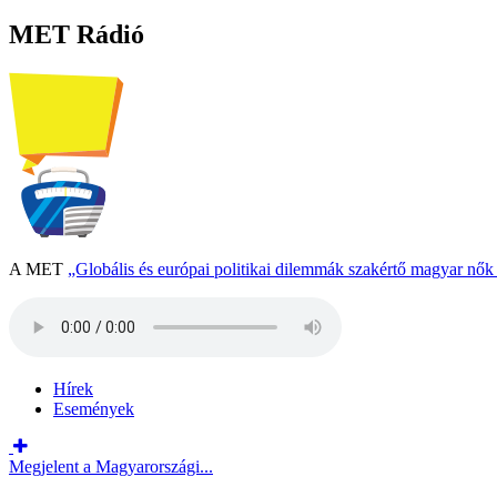
MET Rádió
A MET
„Globális és európai politikai dilemmák szakértő magyar nő
Hírek
Események
Megjelent a Magyarországi...