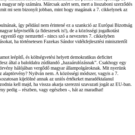
 magyar nép számára. Márcsak azért sem, mert a lisszaboni szerződés
- amit mi sem bizonyít jobban, mint hogy magának a 7. cikkelynek az
ulnának, így például nem érintené ez a szankció az Európai Bizottság
yar képviselők (a fideszesek is!), de a közösségi jogalkotást
egyenlő egy nemzettel - nincs szó a nevezetes 7. cikkelyben
okat, ha történetesen Fazekas Sándor vidékfejlesztési minisztertől
mot leépítő, és költségvetési helyett demokratikus deficitet
idesz által a baloldalra zúdítandó „hazaárulózásnak”. Csakhogy egy
aptörvény hálójában vergődő magyar állampolgároknak. Mit nyerünk
az alaptörvény? Nyilván nem. A közösségi módszer, vagyis a 7.
okozatosan kijelölné annak az uniós értékeket maradéktalanul
odnia kell majd, ha vissza akarja szerezni szavazati jogát az EU-ban.
vény pedig – részben, vagy egészben -, hát az maradhat!