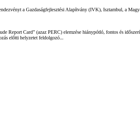
ndezvényt a Gazdaságfejlesztési Alapítvány (IVK), Isztambul, a Mag
tude Report Card” (azaz PERC) elemzése hiánypótló, fontos és idősze
ás előtti helyzetet feldolgozó...