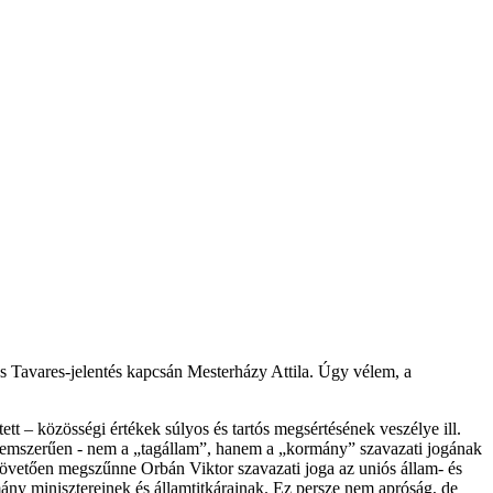
 Tavares-jelentés kapcsán Mesterházy Attila. Úgy vélem, a
tt – közösségi értékek súlyos és tartós megsértésének veszélye ill.
értelemszerűen - nem a „tagállam”, hanem a „kormány” szavazati jogának
 követően megszűnne Orbán Viktor szavazati joga az uniós állam- és
y minisztereinek és államtitkárainak. Ez persze nem apróság, de