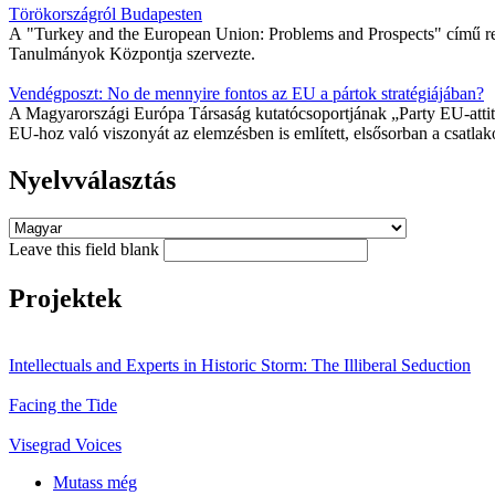
Törökországról Budapesten
A "Turkey and the European Union: Problems and Prospects" című re
Tanulmányok Központja szervezte.
Vendégposzt: No de mennyire fontos az EU a pártok stratégiájában?
A Magyarországi Európa Társaság kutatócsoportjának „Party EU-atti
EU-hoz való viszonyát az elemzésben is említett, elsősorban a csatlakoz
Nyelvválasztás
Leave this field blank
Projektek
Intellectuals and Experts in Historic Storm: The Illiberal Seduction
Facing the Tide
Visegrad Voices
Mutass még