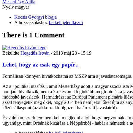
Mesterházy Attila
Nyelv
magyar
Kocsis Györgyi blogja
A hozzászóláshoz
be kell jelentkezni
There is 1
Comment
Beküldte
Hegedűs István
- 2013 máj 28 - 15:19
Lehet, hogy az csak egy papír...
Formálisan könnyen hivatkozhatna az MSZP arra a javaslatcsomagra, am
Az a "politikai utasítás", amit Mesterházy adott a magyar szocialista 
pontjára hivatkozik, nem a 7-re és amit leginkább megfontolásra java
módosító javaslatok. Harmadrészt az Európai Parlament plenáris ülés
azzal fenyegetik meg őket, hogy 2014-ben nem jelöli őket újra az anya
közös álláspont (az akkorra kidolgozott határozati javaslatról).
És valóban, szerintem nem kell megijedni attól, hogy megvonnák a mag
ugyanúgy, mint Orbánék kizárása a Néppártból - habár a németek a n