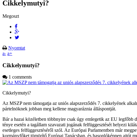
Cikkelymutyi?
Megoszt
Nyomtat
a-
a+
Cikkelymutyi?
1 comments
Cikkelymutyi?
Az MSZP nem támogatja az uniós alapszerződés 7. cikkelyének alkalm
pártelnöknek jobban meg kellene magyaráznia álláspontját.
Bár a hazai közéletben többnyire csak úgy emlegetik az EU legfőbb dok
ténye esetén a tagállam szavazati jogának felfüggesztését helyezi kil
esetleges felfüggesztéséről szól. Az Európai Parlamentben már megpen
kormányfőket tömörítő Európai Tanácsban, és hasonlóképpen ajtót mu