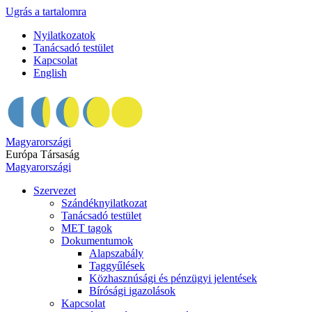
Ugrás a tartalomra
Nyilatkozatok
Tanácsadó testület
Kapcsolat
English
Magyarországi
Európa Társaság
Magyarországi
Szervezet
Szándéknyilatkozat
Tanácsadó testület
MET tagok
Dokumentumok
Alapszabály
Taggyűlések
Közhasznúsági és pénzügyi jelentések
Bírósági igazolások
Kapcsolat