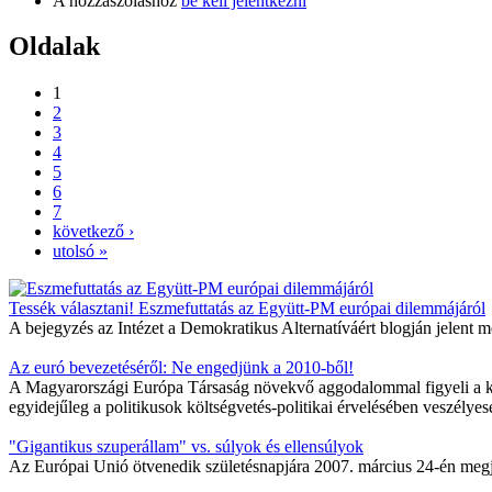
A hozzászóláshoz
be kell jelentkezni
Oldalak
1
2
3
4
5
6
7
következő ›
utolsó »
Tessék választani! Eszmefuttatás az Együtt-PM európai dilemmájáról
A bejegyzés az Intézet a Demokratikus Alternatíváért blogján jelent 
Az euró bevezetéséről: Ne engedjünk a 2010-ből!
A Magyarországi Európa Társaság növekvő aggodalommal figyeli a korm
egyidejűleg a politikusok költségvetés-politikai érvelésében veszélyes
"Gigantikus szuperállam" vs. súlyok és ellensúlyok
Az Európai Unió ötvenedik születésnapjára 2007. március 24-én megj