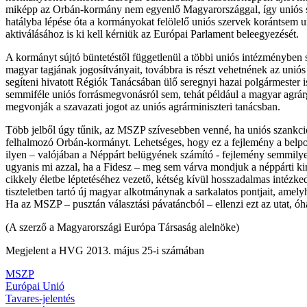
miképp az Orbán-kormány nem egyenlő Magyarországgal, így uniós sza
hatályba lépése óta a kormányokat felölelő uniós szervek korántsem u
aktiválásához is ki kell kérniük az Európai Parlament beleegyezését.
A kormányt sújtó büntetéstől függetlenül a többi uniós intézményben
magyar tagjának jogosítványait, továbbra is részt vehetnének az uni
segíteni hivatott Régiók Tanácsában ülő seregnyi hazai polgármester 
semmiféle uniós forrásmegvonásról sem, tehát például a magyar agrárg
megvonják a szavazati jogot az uniós agrárminiszteri tanácsban.
Több jelből úgy tűnik, az MSZP szívesebben venné, ha uniós szankció h
felhalmozó Orbán-kormányt. Lehetséges, hogy ez a fejlemény a belpoli
ilyen – valójában a Néppárt belügyének számító - fejlemény semmilye
ugyanis mi azzal, ha a Fidesz – meg sem várva mondjuk a néppárti ki
cikkely életbe léptetéséhez vezető, kétség kívül hosszadalmas intézke
tiszteletben tartó új magyar alkotmánynak a sarkalatos pontjait, amel
Ha az MSZP – pusztán választási pávatáncból – ellenzi ezt az utat, óha
(A szerző a Magyarországi Európa Társaság alelnöke)
Megjelent a HVG 2013. május 25-i számában
MSZP
Európai Unió
Tavares-jelentés