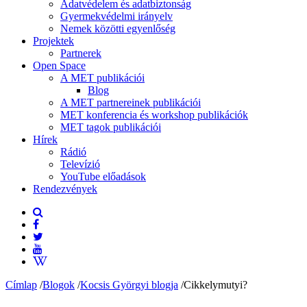
Adatvédelem és adatbiztonság
Gyermekvédelmi irányelv
Nemek közötti egyenlőség
Projektek
Partnerek
Open Space
A MET publikációi
Blog
A MET partnereinek publikációi
MET konferencia és workshop publikációk
MET tagok publikációi
Hírek
Rádió
Televízió
YouTube előadások
Rendezvények
Címlap
/
Blogok
/
Kocsis Györgyi blogja
/
Cikkelymutyi?