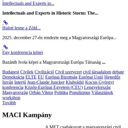
Intellectuals and Experts in...
Intellectuals and Experts in Historic Storm: The...
Halott lenne a Zöld...
2025. december 27-én rendezte meg a Magyarországi Európa...
Egy konferencia képei
Bazánth Ivola képei a Magyarországi Európa Társaság
...
Budapest
Civilek
Civilizáció
Civil szervezet
civil társadalom
debate
Demokrácia
ELTE
EU
Európai Bizottság
Európai Unió
Hegedűs
István
Interjú
Jean-Claude Juncker
Klubrádió
Kocsis Györgyi
konferencia
Közép-Európai Egyetem (CEU)
Lengyelország
Magyarország
Orbán Viktor
Politika
Populizmus
Választások
workshop
Tovább
MACI Kampány
A MET csatlakozott a magyarországi civil