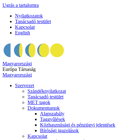
Ugrás a tartalomra
Nyilatkozatok
Tanácsadó testület
Kapcsolat
English
Magyarországi
Európa Társaság
Magyarországi
Szervezet
Szándéknyilatkozat
Tanácsadó testület
MET tagok
Dokumentumok
Alapszabály
Taggyűlések
Közhasznúsági és pénzügyi jelentések
Bírósági igazolások
Kapcsolat