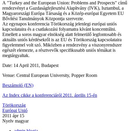
A "Turkey and the European Union: Problems and Prospects" című
rendezvényt a Gazdaságfejlesztési Alapítvány (IVK), Isztambul, a
Magyarországi Európa Társaság és a Közép-európai Egyetem EU
Bővítési Tanulmányok Központja szervezte.
Az egynapos konferencia Törökország jelenlegi európai uniós
kapcsolataira és a csatlakozási folyamatra kívánt koncentrálni.
Emellett a soros magyar elnökség alatt felmerülő legfontosabb és
aktuális uniós kérdésekről is az EU és Törökország kapcsolataira
figyelemmel volt szó. Miközben a rendezvény a viszonyrendszer
egészét elemezte, a résztvevők specifikusabb uniós témákat is
megtárgyaltak.
Date: 14 April 2011, Budapest
Venue: Central European University, Popper Room
Beszámoló (EN)
Az Index cikke a konferenciáról 2011. április 15-én
Törökország
Európai Unió
2011 ápr 15
Nyelv
magyar
admin blogja