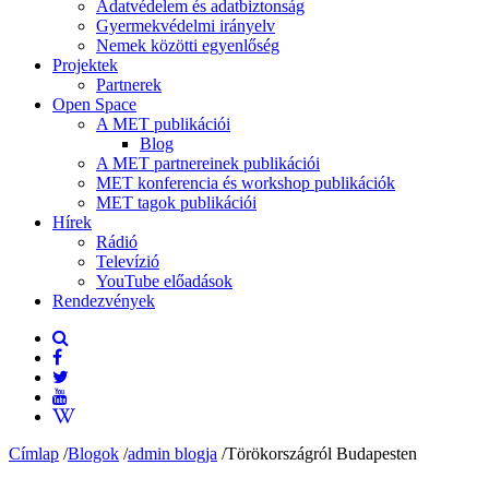
Adatvédelem és adatbiztonság
Gyermekvédelmi irányelv
Nemek közötti egyenlőség
Projektek
Partnerek
Open Space
A MET publikációi
Blog
A MET partnereinek publikációi
MET konferencia és workshop publikációk
MET tagok publikációi
Hírek
Rádió
Televízió
YouTube előadások
Rendezvények
Címlap
/
Blogok
/
admin blogja
/
Törökországról Budapesten