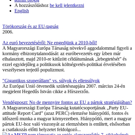
A hozzászóláshoz
be kell jelentkezni
English
Törökország és az EU-tagság
2006.
Az euró bevezetéséről: Ne engedjünk a 2010-ből!
A Magyarországi Európa Társaság növekvő aggodalommal figyeli a
kormány elbizonytalanodását: az euróbevezetés egy ízben már
elhalasztott, majd 2010-re kitűzött céldátumának „lebegtetését” és
ezzel egyidejűleg a politikusok költségvetés-politikai érvelésében
veszélyesen terjedő populizmust.
"Gigantikus szuperállam" vs. súlyok és ellensúlyok
Az Európai Unió ötvenedik születésnapjára 2007. március 24-én
megjelent Hegedűs István cikke a Hírszerzőn.
Vendégposzt: No de mennyire fontos az EU a pártok stratégiájában?
A Magyarországi Európa Társaság kutatócsoportjának „Party EU-
attitude Report Card” (azaz PERC) elemzése hiánypótló, fontos és
időszerű munka a magyar környezetben. Hiánypótló, mert a magyar
pártok EU-hoz való viszonyát az elemzésben is említett, elsősorban
a csatlakozás előtti helyzetet feldolgozó...