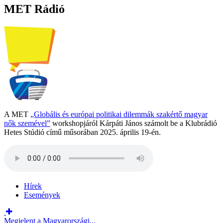
MET Rádió
A MET
„Globális és európai politikai dilemmák szakértő magyar
nők szemével”
workshopjáról Kárpáti János számolt be a Klubrádió
Hetes Stúdió című műsorában 2025. április 19-én.
Hírek
Események
Megjelent a Magyarországi...