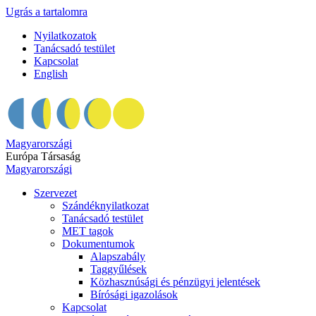
Ugrás a tartalomra
Nyilatkozatok
Tanácsadó testület
Kapcsolat
English
Magyarországi
Európa Társaság
Magyarországi
Szervezet
Szándéknyilatkozat
Tanácsadó testület
MET tagok
Dokumentumok
Alapszabály
Taggyűlések
Közhasznúsági és pénzügyi jelentések
Bírósági igazolások
Kapcsolat