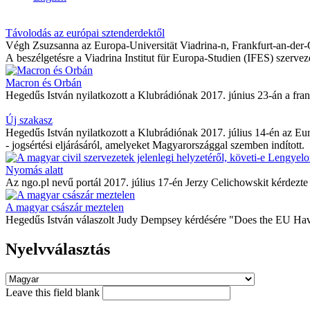
Távolodás az európai sztenderdektől
Végh Zsuzsanna az Europa-Universität Viadrina-n, Frankfurt-an-der-Oder
A beszélgetésre a Viadrina Institut für Europa-Studien (IFES) szervez
Macron és Orbán
Hegedűs István nyilatkozott a Klubrádiónak 2017. június 23-án a franc
Új szakasz
Hegedűs István nyilatkozott a Klubrádiónak 2017. július 14-én az Eur
- jogsértési eljárásáról, amelyeket Magyarországgal szemben indított.
Nyomás alatt
Az ngo.pl nevű portál 2017. július 17-én Jerzy Celichowskit kérdezte 
A magyar császár meztelen
Hegedűs István válaszolt Judy Dempsey kérdésére "Does the EU Have
Nyelvválasztás
Leave this field blank