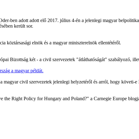
-ben adott adott elő 2017. július 4-én a jelenlegi magyar belpolitikai 
ésében került sor.
ia köztársasági elnök és a magyar miniszterelnök ellentétéről.
ópai Bizottság két - a civil szervezetek "átláthatóságát" szabályozó, i
a magyar civil szervezetek jelenlegi helyzetéről és arról, hogy követi-
 the Right Policy for Hungary and Poland?" a Carnegie Europe blogjá