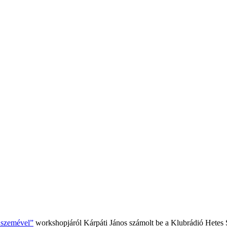
k szemével”
workshopjáról Kárpáti János számolt be a Klubrádió Hetes 