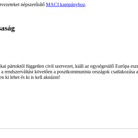
rvezeteket népszerűsítő
MACI kampányhoz
.
saság
ai pártoktól független civil szervezet, kiáll az egységesülő Európa es
 a rendszerváltást követően a posztkommunista országok csatlakozása a
 ki lehet és ki is kell aknázni!