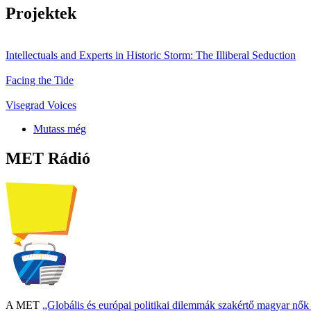
Projektek
Intellectuals and Experts in Historic Storm: The Illiberal Seduction
Facing the Tide
Visegrad Voices
Mutass még
MET Rádió
A MET
„Globális és európai politikai dilemmák szakértő magyar nő