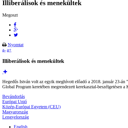
Illiberálisok és menekültek
Megoszt
Nyomtat
a-
a+
Illiberálisok és menekültek
Hegedűs István volt az egyik meghívott előadó a 2018. január 23-án 
Global Program keretében megrendezett kerekasztal-beszélgetésen a
Bevándorlás
Európai Unió
Közép-Európai Egyetem (CEU)
Magyarország
Lengyelország
English