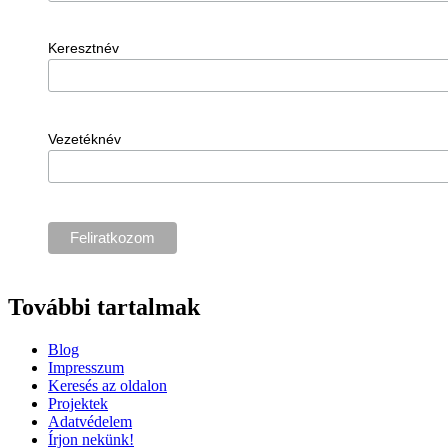
Keresztnév
Vezetéknév
További tartalmak
Blog
Impresszum
Keresés az oldalon
Projektek
Adatvédelem
Írjon nekünk!