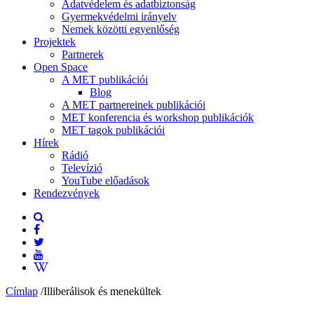
Adatvédelem és adatbiztonság
Gyermekvédelmi irányelv
Nemek közötti egyenlőség
Projektek
Partnerek
Open Space
A MET publikációi
Blog
A MET partnereinek publikációi
MET konferencia és workshop publikációk
MET tagok publikációi
Hírek
Rádió
Televízió
YouTube előadások
Rendezvények
Címlap
/
Illiberálisok és menekültek