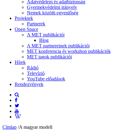
Adatvédelem és adatbiztonság
Gyermekvédelmi irányelv
Nemek közötti egyenlőség
Projektek
Partnerek
Open Space
A MET publikációi
Blog
A MET partnereinek publikációi
MET konferencia és workshop publikációk
MET tagok publikációi
Hírek
Rádió
Televízió
YouTube előadások
Rendezvények
Címlap
/
A magyar modell