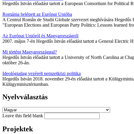
Hegedűs István előadást tartott a European Consortium for Political R
Románia belépett az Európai Unióba
A Centrul Român de Studii Globale szervezet meghívására Hegedűs Is
"European Elections and European Party Politics: Lessons learned 
Az Európai Unióról és Magyarországról
2007. május 7-én Hegedűs István előadást tartott a General Electri
Mi történt Magyarországgal?
Hegedűs István előadást tartott a University of North Carolina at 
október 26-án.
Ideológiailag vezérelt nemzetközi politika
Hegedűs István 2018. november 29-én előadást tartott a Külügyminis
Külügyminisztériumban.
Nyelvválasztás
Leave this field blank
Projektek