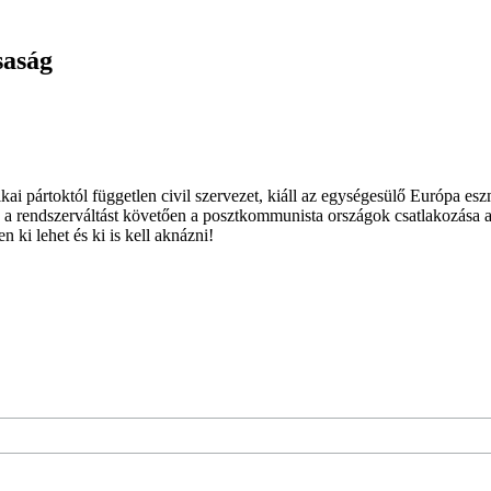
saság
ai pártoktól független civil szervezet, kiáll az egységesülő Európa es
 a rendszerváltást követően a posztkommunista országok csatlakozása a
 ki lehet és ki is kell aknázni!