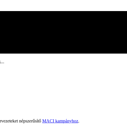
...
rvezeteket népszerűsítő
MACI kampányhoz
.