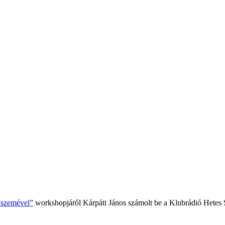
k szemével”
workshopjáról Kárpáti János számolt be a Klubrádió Hetes 