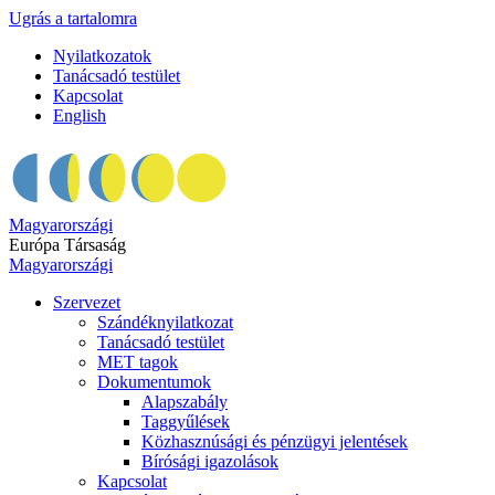
Ugrás a tartalomra
Nyilatkozatok
Tanácsadó testület
Kapcsolat
English
Magyarországi
Európa Társaság
Magyarországi
Szervezet
Szándéknyilatkozat
Tanácsadó testület
MET tagok
Dokumentumok
Alapszabály
Taggyűlések
Közhasznúsági és pénzügyi jelentések
Bírósági igazolások
Kapcsolat