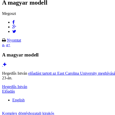
A magyar modell
Megoszt
Nyomtat
a-
a+
A magyar modell
Hegedűs István
előadást tartott az East Carolina University meghívás
23-án.
Hegedűs István
Előadás
English
Komplex döntéshozatali kirakós