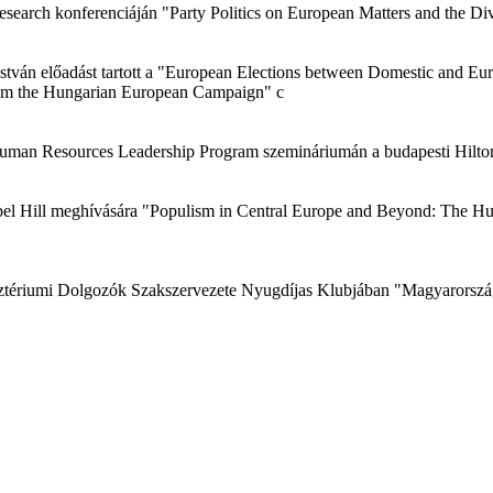
esearch konferenciáján "Party Politics on European Matters and the Div
tván előadást tartott a "European Elections between Domestic and Euro
from the Hungarian European Campaign" c
c Human Resources Leadership Program szemináriumán a budapesti Hilto
Chapel Hill meghívására "Populism in Central Europe and Beyond: The 
ztériumi Dolgozók Szakszervezete Nyugdíjas Klubjában "Magyarország 