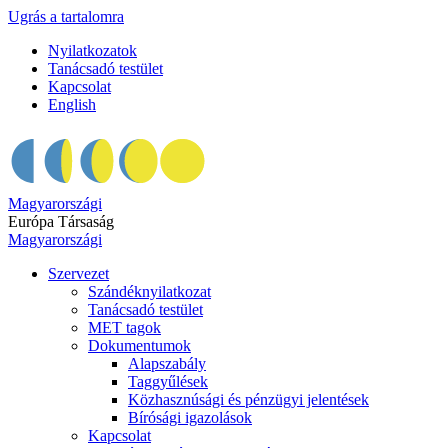
Ugrás a tartalomra
Nyilatkozatok
Tanácsadó testület
Kapcsolat
English
Magyarországi
Európa Társaság
Magyarországi
Szervezet
Szándéknyilatkozat
Tanácsadó testület
MET tagok
Dokumentumok
Alapszabály
Taggyűlések
Közhasznúsági és pénzügyi jelentések
Bírósági igazolások
Kapcsolat