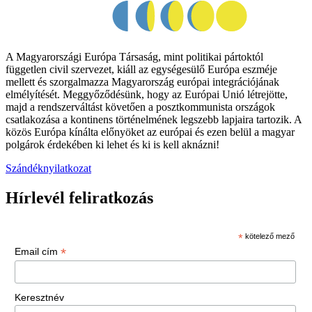
A Magyarországi Európa Társaság, mint politikai pártoktól
független civil szervezet, kiáll az egységesülő Európa eszméje
mellett és szorgalmazza Magyarország európai integrációjának
elmélyítését. Meggyőződésünk, hogy az Európai Unió létrejötte,
majd a rendszerváltást követően a posztkommunista országok
csatlakozása a kontinens történelmének legszebb lapjaira tartozik. A
közös Európa kínálta előnyöket az európai és ezen belül a magyar
polgárok érdekében ki lehet és ki is kell aknázni!
Szándéknyilatkozat
Hírlevél feliratkozás
*
kötelező mező
*
Email cím
Keresztnév