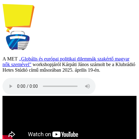
A MET
„Globális és európai politikai dilemmák szakértő magyar
nők szemével”
workshopjáról Kárpáti János számolt be a Klubrádió
Hetes Stúdió című műsorában 2025. április 19-én.