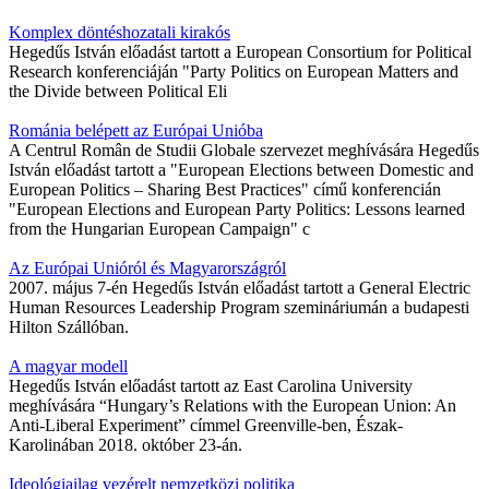
Komplex döntéshozatali kirakós
Hegedűs István előadást tartott a European Consortium for Political
Research konferenciáján "Party Politics on European Matters and
the Divide between Political Eli
Románia belépett az Európai Unióba
A Centrul Român de Studii Globale szervezet meghívására Hegedűs
István előadást tartott a "European Elections between Domestic and
European Politics – Sharing Best Practices" című konferencián
"European Elections and European Party Politics: Lessons learned
from the Hungarian European Campaign" c
Az Európai Unióról és Magyarországról
2007. május 7-én Hegedűs István előadást tartott a General Electric
Human Resources Leadership Program szemináriumán a budapesti
Hilton Szállóban.
A magyar modell
Hegedűs István előadást tartott az East Carolina University
meghívására “Hungary’s Relations with the European Union: An
Anti-Liberal Experiment” címmel Greenville-ben, Észak-
Karolinában 2018. október 23-án.
Ideológiailag vezérelt nemzetközi politika