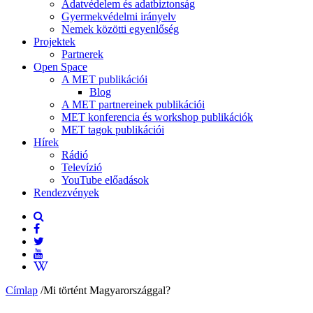
Adatvédelem és adatbiztonság
Gyermekvédelmi irányelv
Nemek közötti egyenlőség
Projektek
Partnerek
Open Space
A MET publikációi
Blog
A MET partnereinek publikációi
MET konferencia és workshop publikációk
MET tagok publikációi
Hírek
Rádió
Televízió
YouTube előadások
Rendezvények
Címlap
/
Mi történt Magyarországgal?