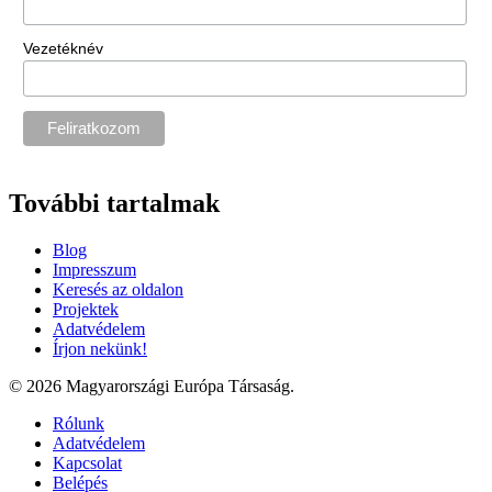
Vezetéknév
További tartalmak
Blog
Impresszum
Keresés az oldalon
Projektek
Adatvédelem
Írjon nekünk!
© 2026 Magyarországi Európa Társaság.
Rólunk
Adatvédelem
Kapcsolat
Belépés