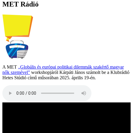
MET Rádió
A MET
„Globális és európai politikai dilemmák szakértő magyar
nők szemével”
workshopjáról Kárpáti János számolt be a Klubrádió
Hetes Stúdió című műsorában 2025. április 19-én.