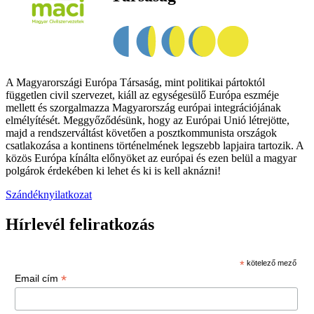
A Magyarországi Európa Társaság, mint politikai pártoktól
független civil szervezet, kiáll az egységesülő Európa eszméje
mellett és szorgalmazza Magyarország európai integrációjának
elmélyítését. Meggyőződésünk, hogy az Európai Unió létrejötte,
majd a rendszerváltást követően a posztkommunista országok
csatlakozása a kontinens történelmének legszebb lapjaira tartozik. A
közös Európa kínálta előnyöket az európai és ezen belül a magyar
polgárok érdekében ki lehet és ki is kell aknázni!
Szándéknyilatkozat
Hírlevél feliratkozás
*
kötelező mező
*
Email cím