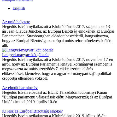
English
Az unió helyzete
Hegedűs István nyilatkozott a Klubrádiónak 2017. szeptember 13-
án Jean-Claude Juncker, az Európai Bizottság elnökének az Európai
Parlamentben, Strasbourgban előadott beszédéről, hangsúlyozva,
hogy az Európai Bizottság az európai uniós reformtörekvések élére
állt.
Lengyel-magyar: két jóbarát
Hegedűs István nyilatkozott a Klubrádiónak 2017. november 17-én
arról, hogy az Európai Parlament a lengyel kormánnyal szemben is
megszavazta az uniós szerződés 7. cikke szerinti eljárás
előkészítését, kiemelve, hogy a magyar kormánypárt saját politikai
csoportja ellenében voksolt.
Az elmúlt harminc év
Hegedűs István előadást az ELTE Társadalomtudományi Karán
"Európai parlamenti választások előtt: Magyarország és az Európai
Unió" címmel 2019. április 10-én.
Ki lesz az Európai Bizottság elnöke?
Hegedűs István nyilatkozott a Klubrádiónak 2019. július 16-án