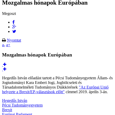
Mozgalmas hónapok Európában
Megoszt
Nyomtat
a-
a+
Mozgalmas hónapok Európában
Hegedűs István előadást tartott a Pécsi Tudományegyetem Állam- és
Jogtudományi Kara Emberi Jogi, Jogbölcseleti és
Társadalomelméleti Tudományos Diákkörének
"Az Európai Unió
helyzete a Brexit/EP-választások előtt"
címmel 2019. április 3-án.
Hegedűs István
Pécsi Tudományegyetem
Brexit
Európai Parlament