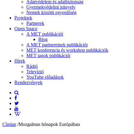
Adatvédelem és adatbiztonság
Gyermekvédelmi irányelv
Nemek közötti egyenlőség
Projektek
Partnerek
Open Space
A MET publikációi
Blog
A MET partnereinek publikációi
MET konferencia és workshop publikációk
MET tagok publikációi
Hírek
Rádió
Televízió
YouTube előadások
Rendezvények
Címlap
/
Mozgalmas hónapok Európában