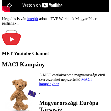
Hegedűs István
interjút
adott a TVP Worldnek Magyar Péter
pártjának...
MET Youtube Channel
MACI Kampány
A MET csatlakozott a magyarországi civil
szervezeteket népszerűsítő
MACI
kampányhoz
.
.
Magyarországi Európa
Társaság