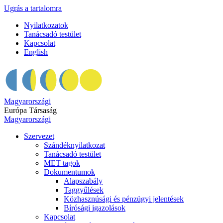
Ugrás a tartalomra
Nyilatkozatok
Tanácsadó testület
Kapcsolat
English
Magyarországi
Európa Társaság
Magyarországi
Szervezet
Szándéknyilatkozat
Tanácsadó testület
MET tagok
Dokumentumok
Alapszabály
Taggyűlések
Közhasznúsági és pénzügyi jelentések
Bírósági igazolások
Kapcsolat