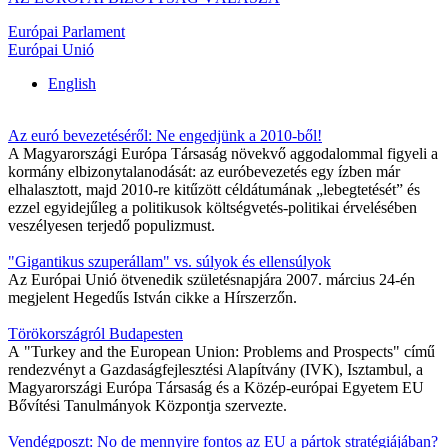
Európai Parlament
Európai Unió
English
Az euró bevezetéséről: Ne engedjünk a 2010-ből!
A Magyarországi Európa Társaság növekvő aggodalommal figyeli a
kormány elbizonytalanodását: az euróbevezetés egy ízben már
elhalasztott, majd 2010-re kitűzött céldátumának „lebegtetését” és
ezzel egyidejűleg a politikusok költségvetés-politikai érvelésében
veszélyesen terjedő populizmust.
"Gigantikus szuperállam" vs. súlyok és ellensúlyok
Az Európai Unió ötvenedik születésnapjára 2007. március 24-én
megjelent Hegedűs István cikke a Hírszerzőn.
Törökországról Budapesten
A "Turkey and the European Union: Problems and Prospects" című
rendezvényt a Gazdaságfejlesztési Alapítvány (IVK), Isztambul, a
Magyarországi Európa Társaság és a Közép-európai Egyetem EU
Bővítési Tanulmányok Központja szervezte.
Vendégposzt: No de mennyire fontos az EU a pártok stratégiájában?