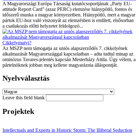
A Magyarországi Európa Társaság kutatócsoportjának „Party EU-
attitude Report Card” (azaz PERC) elemzése hiánypótló, fontos és
időszerű munka a magyar környezetben. Hiánypótló, mert a magyar
pártok EU-hoz való viszonyát az elemzésben is említett, elsősorban
a csatlakozás előtti helyzetet feldolgozó...
Cikkelymutyi?
Az MSZP nem támogatja az uniós alapszerződés 7. cikkelyének
alkalmazását Magyarországgal kapcsolatban – adta tudtul minap az
ominózus Tavares-jelentés kapcsán Mesterházy Attila. Úgy vélem, a
pártelnöknek jobban meg kellene magyaráznia álláspontját.
Nyelvválasztás
Leave this field blank
Projektek
Intellectuals and Experts in Historic Storm: The Illiberal Seduction