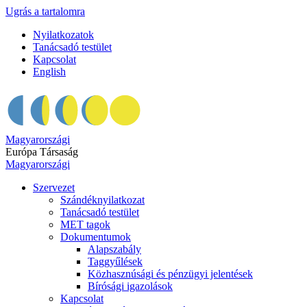
Ugrás a tartalomra
Nyilatkozatok
Tanácsadó testület
Kapcsolat
English
Magyarországi
Európa Társaság
Magyarországi
Szervezet
Szándéknyilatkozat
Tanácsadó testület
MET tagok
Dokumentumok
Alapszabály
Taggyűlések
Közhasznúsági és pénzügyi jelentések
Bírósági igazolások
Kapcsolat