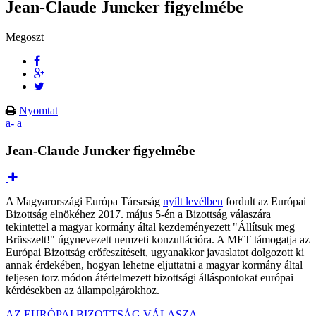
Jean-Claude Juncker figyelmébe
Megoszt
Nyomtat
a-
a+
Jean-Claude Juncker figyelmébe
A Magyarországi Európa Társaság
nyílt levélben
fordult az Európai
Bizottság elnökéhez 2017. május 5-én a Bizottság válaszára
tekintettel a magyar kormány által kezdeményezett "Állítsuk meg
Brüsszelt!" úgynevezett nemzeti konzultációra. A MET támogatja az
Európai Bizottság erőfeszítéseit, ugyanakkor javaslatot dolgozott ki
annak érdekében, hogyan lehetne eljuttatni a magyar kormány által
teljesen torz módon átértelmezett bizottsági álláspontokat európai
kérdésekben az állampolgárokhoz.
AZ EURÓPAI BIZOTTSÁG VÁLASZA