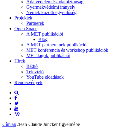
Adatvédelem és adatbiztonság
Gyermekvédelmi irányelv
Nemek közötti egyenlőség
Projektek
Partnerek
Open Space
A MET publikációi
Blog
A MET partnereinek publikációi
MET konferencia és workshop publikációk
MET tagok publikációi
Hírek
Rádió
Televízió
YouTube előadások
Rendezvények
Címlap
/
Jean-Claude Juncker figyelmébe