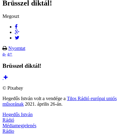
Brüsszel diktál!
Megoszt
Nyomtat
a-
a+
Brüsszel diktál!
© Pixabay
Hegedűs István volt a vendége a
Tilos Rádió európai uniós
műsorának
2021. április 26-án.
Hegedűs István
Rádió
Médiamegjelenés
Rádio