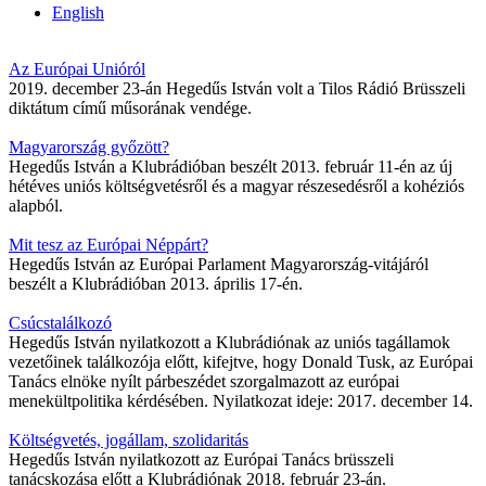
English
Az Európai Unióról
2019. december 23-án Hegedűs István volt a Tilos Rádió Brüsszeli
diktátum című műsorának vendége.
Magyarország győzött?
Hegedűs István a Klubrádióban beszélt 2013. február 11-én az új
hétéves uniós költségvetésről és a magyar részesedésről a kohéziós
alapból.
Mit tesz az Európai Néppárt?
Hegedűs István az Európai Parlament Magyarország-vitájáról
beszélt a Klubrádióban 2013. április 17-én.
Csúcstalálkozó
Hegedűs István nyilatkozott a Klubrádiónak az uniós tagállamok
vezetőinek találkozója előtt, kifejtve, hogy Donald Tusk, az Európai
Tanács elnöke nyílt párbeszédet szorgalmazott az európai
menekültpolitika kérdésében. Nyilatkozat ideje: 2017. december 14.
Költségvetés, jogállam, szolidaritás
Hegedűs István nyilatkozott az Európai Tanács brüsszeli
tanácskozása előtt a Klubrádiónak 2018. február 23-án.