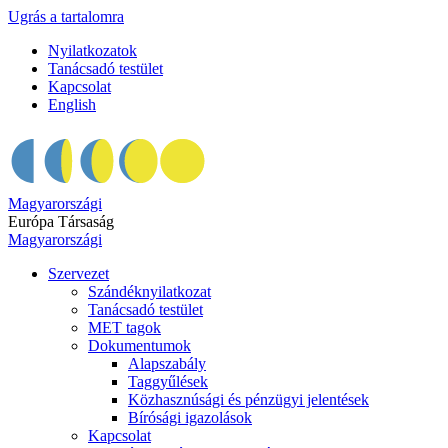
Ugrás a tartalomra
Nyilatkozatok
Tanácsadó testület
Kapcsolat
English
Magyarországi
Európa Társaság
Magyarországi
Szervezet
Szándéknyilatkozat
Tanácsadó testület
MET tagok
Dokumentumok
Alapszabály
Taggyűlések
Közhasznúsági és pénzügyi jelentések
Bírósági igazolások
Kapcsolat