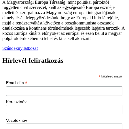
A Magyarországi Európa Társaság, mint politikai pártoktól
független civil szervezet, kiáll az egységesülő Európa eszméje
mellett és szorgalmazza Magyarország európai integrációjának
elmélyítését. Meggyőződésünk, hogy az Európai Unió létrejötte,
majd a rendszerváltást követően a posztkommunista országok
csatlakozása a kontinens történelmének legszebb lapjaira tartozik. A
közös Európa kínálta előnyöket az európai és ezen belül a magyar
polgárok érdekében ki lehet és ki is kell aknázni!
Szándéknyilatkozat
Hírlevél feliratkozás
*
kötelező mező
*
Email cím
Keresztnév
Vezetéknév