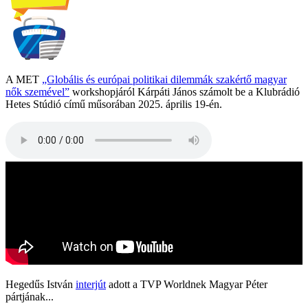
A MET
„Globális és európai politikai dilemmák szakértő magyar
nők szemével”
workshopjáról Kárpáti János számolt be a Klubrádió
Hetes Stúdió című műsorában 2025. április 19-én.
Hegedűs István
interjút
adott a TVP Worldnek Magyar Péter
pártjának...