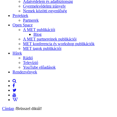
Adatvédelem és adatbiztonság
Gyermekvédelmi irányelv
Nemek közötti egyenlőség
Projektek
Partnerek
Open Space
A MET publikációi
Blog
A MET partnereinek publikációi
MET konferencia és workshop publikációk
MET tagok publikációi
Hírek
Rádió
Televízió
YouTube előadások
Rendezvények
Címlap
/
Brüsszel diktál!