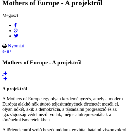
Mothers of Europe - A projektről
Megoszt
Nyomtat
a-
a+
Mothers of Europe - A projektről
A projektről
A Mothers of Europe egy olyan kezdeményezés, amely a modern
Európát alakító nők úttörő teljesítményének történetét meséli el,
olyan nőkét, akik a demokrácia, a társadalmi progresszió és az
igazságosság védelmezői voltak, mégis alulreprezentáltak a
történelmi ismereteinkben.
A történelemről szóló beszédmódunk egyúttal hatalmi viszonyokról