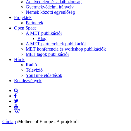
Adatvédelem és adatbiztonság
Gyermekvédelmi irányelv
Nemek közötti egyenlőség
Projektek
Partnerek
Open Space
A MET publikációi
Blog
A MET partnereinek publikációi
MET konferencia és workshop publikációk
MET tagok publikációi
Hírek
Rádió
Televízió
YouTube előadások
Rendezvények
Címlap
/
Mothers of Europe - A projektről