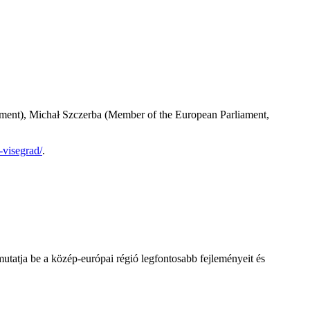
stment), Michał Szczerba (Member of the European Parliament,
-visegrad/
.
utatja be a közép-európai régió legfontosabb fejleményeit és