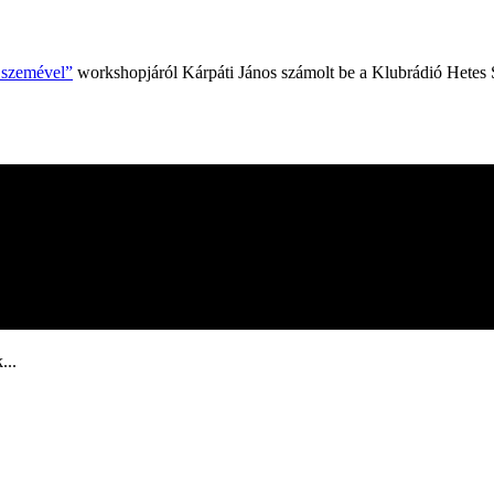
k szemével”
workshopjáról Kárpáti János számolt be a Klubrádió Hetes 
...