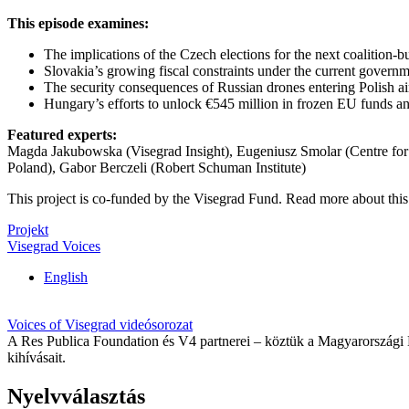
This episode examines:
The implications of the Czech elections for the next coalition-b
Slovakia’s growing fiscal constraints under the current govern
The security consequences of Russian drones entering Polish a
Hungary’s efforts to unlock €545 million in frozen EU funds an
Featured experts:
Magda Jakubowska (Visegrad Insight), Eugeniusz Smolar (Centre for I
Poland), Gabor Berczeli (Robert Schuman Institute)
This project is co-funded by the Visegrad Fund. Read more about this 
Projekt
Visegrad Voices
English
Voices of Visegrad videósorozat
A Res Publica Foundation és V4 partnerei – köztük a Magyarországi Eu
kihívásait.
Nyelvválasztás