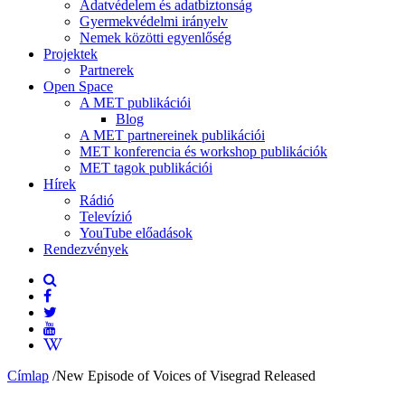
Adatvédelem és adatbiztonság
Gyermekvédelmi irányelv
Nemek közötti egyenlőség
Projektek
Partnerek
Open Space
A MET publikációi
Blog
A MET partnereinek publikációi
MET konferencia és workshop publikációk
MET tagok publikációi
Hírek
Rádió
Televízió
YouTube előadások
Rendezvények
Címlap
/
New Episode of Voices of Visegrad Released