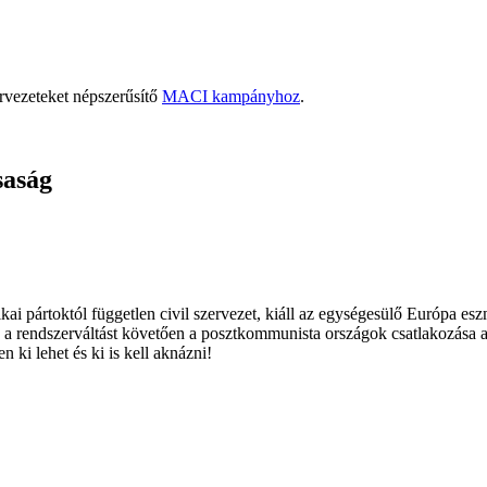
rvezeteket népszerűsítő
MACI kampányhoz
.
saság
ai pártoktól független civil szervezet, kiáll az egységesülő Európa es
 a rendszerváltást követően a posztkommunista országok csatlakozása a
 ki lehet és ki is kell aknázni!