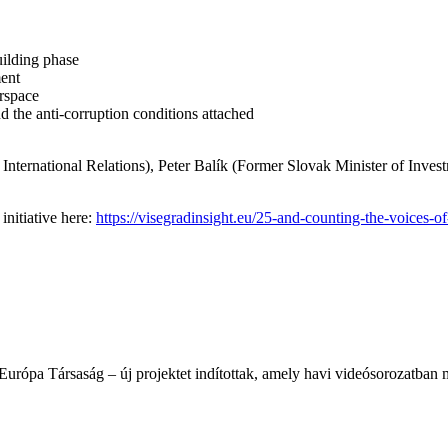
uilding phase
ment
irspace
d the anti-corruption conditions attached
nternational Relations), Peter Balík (Former Slovak Minister of Inve
initiative here:
https://visegradinsight.eu/25-and-counting-the-voices-of
rópa Társaság – új projektet indítottak, amely havi videósorozatban m