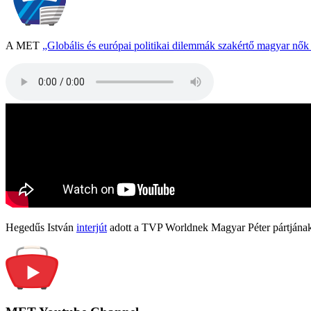
A MET
„Globális és európai politikai dilemmák szakértő magyar nő
Hegedűs István
interjút
adott a TVP Worldnek Magyar Péter pártjának