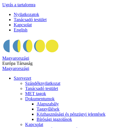
Ugrás a tartalomra
Nyilatkozatok
Tanácsadó testület
Kapcsolat
English
Magyarországi
Európa Társaság
Magyarországi
Szervezet
Szándéknyilatkozat
Tanácsadó testület
MET tagok
Dokumentumok
Alapszabály
Taggyűlések
Közhasznúsági és pénzügyi jelentések
Bírósági igazolások
Kapcsolat