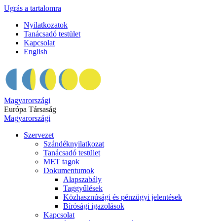
Ugrás a tartalomra
Nyilatkozatok
Tanácsadó testület
Kapcsolat
English
Magyarországi
Európa Társaság
Magyarországi
Szervezet
Szándéknyilatkozat
Tanácsadó testület
MET tagok
Dokumentumok
Alapszabály
Taggyűlések
Közhasznúsági és pénzügyi jelentések
Bírósági igazolások
Kapcsolat