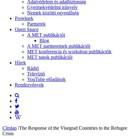
Adatvédelem és adatbiztonság
Gyermekvédelmi irányelv
Nemek közötti egyenlőség
Projektek
Partnerek
Open Space
A MET publikációi
Blog
A MET partnereinek publikációi
MET konferencia és workshop publikációk
MET tagok publikációi
Hírek
Rádió
Televízió
YouTube előadások
Rendezvények
Címlap
/
The Response of the Visegrad Countries to the Refugee
Crisis