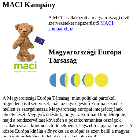
MACI Kampány
A MET csatlakozott a magyarországi civil
szervezeteket népszerűsítő
MACI
kampányhoz
.
.
Magyarországi Európa
Társaság
A Magyarországi Európa Társaság, mint politikai pártoktól
független civil szervezet, kiáll az egységesülő Európa eszméje
mellett és szorgalmazza Magyarország európai integrációjának
elmélyítését. Meggyőződésünk, hogy az Európai Unió létrejötte,
majd a rendszerváltást követően a posztkommunista országok
csatlakozása a kontinens történelmének legszebb lapjaira tartozik. A
közös Európa kínálta előnyöket az európai és ezen belül a magyar
polgárok érdekében ki lehet és ki is kell aknázni!