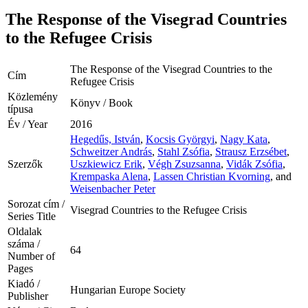
The Response of the Visegrad Countries
to the Refugee Crisis
The Response of the Visegrad Countries to the
Cím
Refugee Crisis
Közlemény
Könyv / Book
típusa
Év / Year
2016
Hegedűs, István
,
Kocsis Györgyi
,
Nagy Kata
,
Schweitzer András
,
Stahl Zsófia
,
Strausz Erzsébet
,
Szerzők
Uszkiewicz Erik
,
Végh Zsuzsanna
,
Vidák Zsófia
,
Krempaska Alena
,
Lassen Christian Kvorning
, and
Weisenbacher Peter
Sorozat cím /
Visegrad Countries to the Refugee Crisis
Series Title
Oldalak
száma /
64
Number of
Pages
Kiadó /
Hungarian Europe Society
Publisher