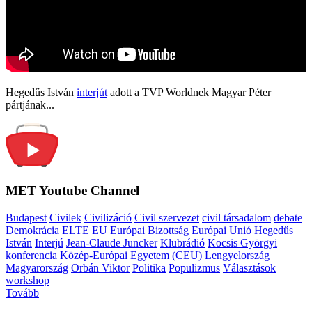
Hegedűs István
interjút
adott a TVP Worldnek Magyar Péter
pártjának...
MET Youtube Channel
Budapest
Civilek
Civilizáció
Civil szervezet
civil társadalom
debate
Demokrácia
ELTE
EU
Európai Bizottság
Európai Unió
Hegedűs
István
Interjú
Jean-Claude Juncker
Klubrádió
Kocsis Györgyi
konferencia
Közép-Európai Egyetem (CEU)
Lengyelország
Magyarország
Orbán Viktor
Politika
Populizmus
Választások
workshop
Tovább