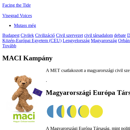
Facing the Tide
Visegrad Voices
Mutass még
Budapest
Civilek
Civilizáció
Civil szervezet
civil társadalom
debate
D
Közép-Európai Egyetem (CEU)
Lengyelország
Magyarország
Orbán
Tovább
MACI Kampány
A MET csatlakozott a magyarországi civil sze
.
Magyarországi Európa Tár
A Magyarországi Európa Társaság, mint politik