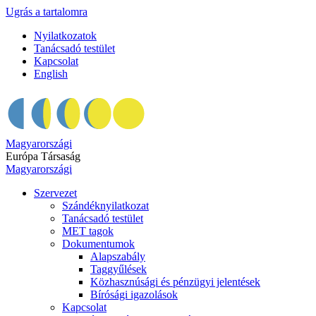
Ugrás a tartalomra
Nyilatkozatok
Tanácsadó testület
Kapcsolat
English
Magyarországi
Európa Társaság
Magyarországi
Szervezet
Szándéknyilatkozat
Tanácsadó testület
MET tagok
Dokumentumok
Alapszabály
Taggyűlések
Közhasznúsági és pénzügyi jelentések
Bírósági igazolások
Kapcsolat