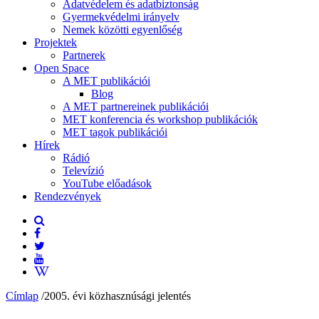
Adatvédelem és adatbiztonság
Gyermekvédelmi irányelv
Nemek közötti egyenlőség
Projektek
Partnerek
Open Space
A MET publikációi
Blog
A MET partnereinek publikációi
MET konferencia és workshop publikációk
MET tagok publikációi
Hírek
Rádió
Televízió
YouTube előadások
Rendezvények
Címlap
/
2005. évi közhasznúsági jelentés