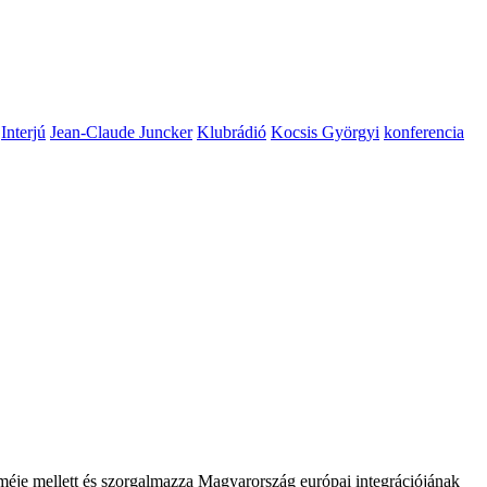
Interjú
Jean-Claude Juncker
Klubrádió
Kocsis Györgyi
konferencia
zméje mellett és szorgalmazza Magyarország európai integrációjának