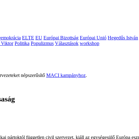
emokrácia
ELTE
EU
Európai Bizottság
Európai Unió
Hegedűs István
 Viktor
Politika
Populizmus
Választások
workshop
rvezeteket népszerűsítő
MACI kampányhoz
.
saság
ai pártoktól független civil szervezet, kiáll az egységesülő Európa es