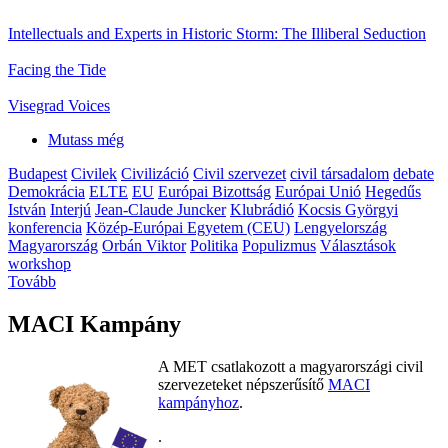
Intellectuals and Experts in Historic Storm: The Illiberal Seduction
Facing the Tide
Visegrad Voices
Mutass még
Budapest
Civilek
Civilizáció
Civil szervezet
civil társadalom
debate
Demokrácia
ELTE
EU
Európai Bizottság
Európai Unió
Hegedűs
István
Interjú
Jean-Claude Juncker
Klubrádió
Kocsis Györgyi
konferencia
Közép-Európai Egyetem (CEU)
Lengyelország
Magyarország
Orbán Viktor
Politika
Populizmus
Választások
workshop
Tovább
MACI Kampány
A MET csatlakozott a magyarországi civil
szervezeteket népszerűsítő
MACI
kampányhoz
.
.