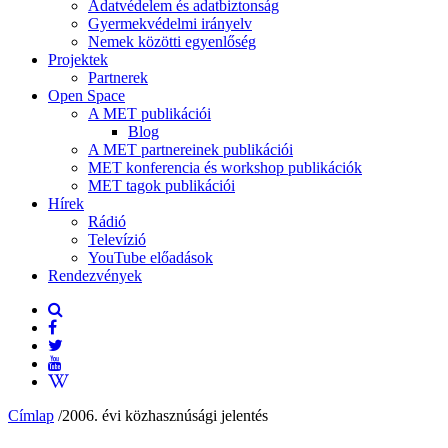
Adatvédelem és adatbiztonság
Gyermekvédelmi irányelv
Nemek közötti egyenlőség
Projektek
Partnerek
Open Space
A MET publikációi
Blog
A MET partnereinek publikációi
MET konferencia és workshop publikációk
MET tagok publikációi
Hírek
Rádió
Televízió
YouTube előadások
Rendezvények
Címlap
/
2006. évi közhasznúsági jelentés