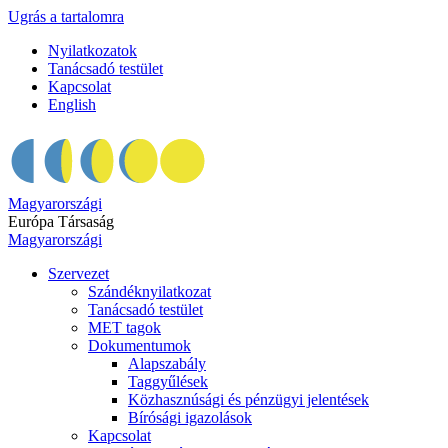
Ugrás a tartalomra
Nyilatkozatok
Tanácsadó testület
Kapcsolat
English
Magyarországi
Európa Társaság
Magyarországi
Szervezet
Szándéknyilatkozat
Tanácsadó testület
MET tagok
Dokumentumok
Alapszabály
Taggyűlések
Közhasznúsági és pénzügyi jelentések
Bírósági igazolások
Kapcsolat