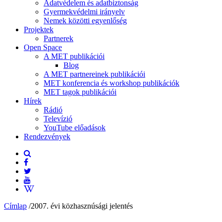
Adatvédelem és adatbiztonság
Gyermekvédelmi irányelv
Nemek közötti egyenlőség
Projektek
Partnerek
Open Space
A MET publikációi
Blog
A MET partnereinek publikációi
MET konferencia és workshop publikációk
MET tagok publikációi
Hírek
Rádió
Televízió
YouTube előadások
Rendezvények
Címlap
/
2007. évi közhasznúsági jelentés