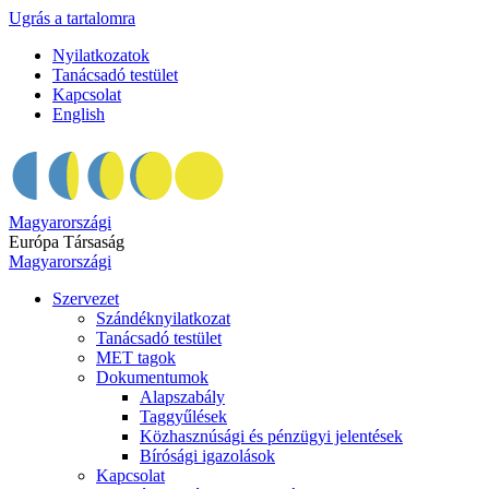
Ugrás a tartalomra
Nyilatkozatok
Tanácsadó testület
Kapcsolat
English
Magyarországi
Európa Társaság
Magyarországi
Szervezet
Szándéknyilatkozat
Tanácsadó testület
MET tagok
Dokumentumok
Alapszabály
Taggyűlések
Közhasznúsági és pénzügyi jelentések
Bírósági igazolások
Kapcsolat