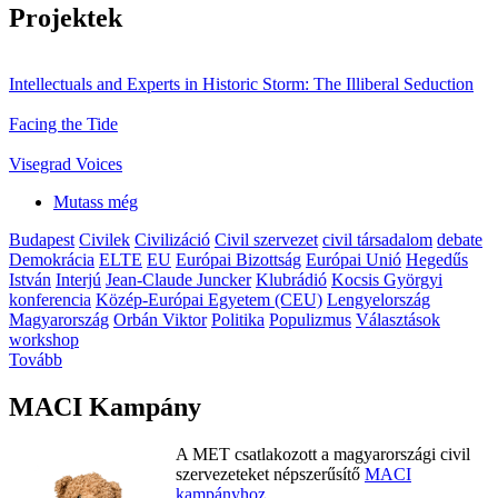
Projektek
Intellectuals and Experts in Historic Storm: The Illiberal Seduction
Facing the Tide
Visegrad Voices
Mutass még
Budapest
Civilek
Civilizáció
Civil szervezet
civil társadalom
debate
Demokrácia
ELTE
EU
Európai Bizottság
Európai Unió
Hegedűs
István
Interjú
Jean-Claude Juncker
Klubrádió
Kocsis Györgyi
konferencia
Közép-Európai Egyetem (CEU)
Lengyelország
Magyarország
Orbán Viktor
Politika
Populizmus
Választások
workshop
Tovább
MACI Kampány
A MET csatlakozott a magyarországi civil
szervezeteket népszerűsítő
MACI
kampányhoz
.