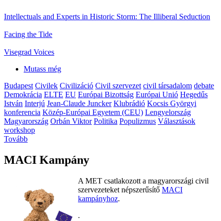
Intellectuals and Experts in Historic Storm: The Illiberal Seduction
Facing the Tide
Visegrad Voices
Mutass még
Budapest
Civilek
Civilizáció
Civil szervezet
civil társadalom
debate
Demokrácia
ELTE
EU
Európai Bizottság
Európai Unió
Hegedűs
István
Interjú
Jean-Claude Juncker
Klubrádió
Kocsis Györgyi
konferencia
Közép-Európai Egyetem (CEU)
Lengyelország
Magyarország
Orbán Viktor
Politika
Populizmus
Választások
workshop
Tovább
MACI Kampány
A MET csatlakozott a magyarországi civil
szervezeteket népszerűsítő
MACI
kampányhoz
.
.