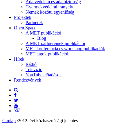
Adatvédelem és adatbiztonság
Gyermekvédelmi irányelv
Nemek közötti egyenlőség
Projektek
Partnerek
Open Space
A MET publikációi
Blog
A MET partnereinek publikációi
MET konferencia és workshop publikációk
MET tagok publikációi
Hírek
Rádió
Televízió
YouTube előadások
Rendezvények
Címlap
/
2012. évi közhasznúsági jelentés