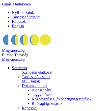
Ugrás a tartalomra
Nyilatkozatok
Tanácsadó testület
Kapcsolat
English
Magyarországi
Európa Társaság
Magyarországi
Szervezet
Szándéknyilatkozat
Tanácsadó testület
MET tagok
Dokumentumok
Alapszabály
Taggyűlések
Közhasznúsági és pénzügyi jelentések
Bírósági igazolások
Kapcsolat