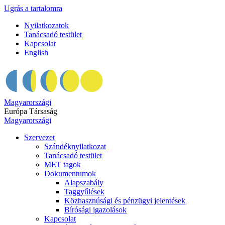
Ugrás a tartalomra
Nyilatkozatok
Tanácsadó testület
Kapcsolat
English
Magyarországi
Európa Társaság
Magyarországi
Szervezet
Szándéknyilatkozat
Tanácsadó testület
MET tagok
Dokumentumok
Alapszabály
Taggyűlések
Közhasznúsági és pénzügyi jelentések
Bírósági igazolások
Kapcsolat