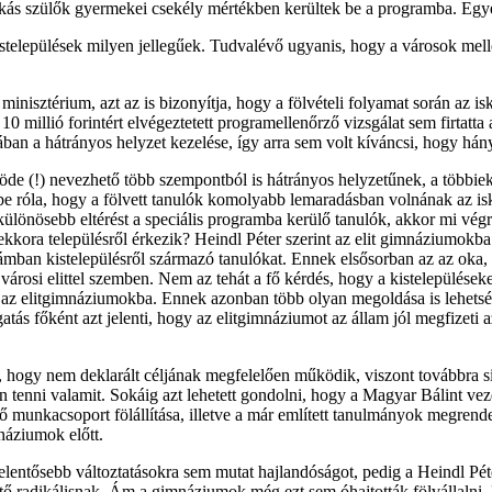
nkás szülők gyermekei csekély mértékben kerültek be a programba. Egyed
települések milyen jellegűek. Tudvalévő ugyanis, hogy a városok mellet
nisztérium, azt az is bizonyítja, hogy a fölvételi folyamat során az is
l 10 millió forintért elvégeztetett programellenőrző vizsgálat sem firtat
ban a hátrányos helyzet kezelése, így arra sem volt kíváncsi, hogy hány
töde (!) nevezhető több szempontból is hátrányos helyzetűnek, a többie
 róla, hogy a fölvett tanulók komolyabb lemaradásban volnának az isko
ülönösebb eltérést a speciális programba kerülő tanulók, akkor mi végr
kora településről érkezik? Heindl Péter szerint az elit gimnáziumokba 
an kistelepülésről származó tanulókat. Ennek elsősorban az az oka, h
városi elittel szemben. Nem az tehát a fő kérdés, hogy a kistelepülések
az elitgimnáziumokba. Ennek azonban több olyan megoldása is lehetség
tás főként azt jelenti, hogy az elitgimnáziumot az állam jól megfizeti a
 hogy nem deklarált céljának megfelelően működik, viszont továbbra s
n tenni valamit. Sokáig azt lehetett gondolni, hogy a Magyar Bálint 
zítő munkacsoport fölállítása, illetve a már említett tanulmányok megre
náziumok előtt.
tősebb változtatásokra sem mutat hajlandóságot, pedig a Heindl Péter 
tő radikálisnak. Ám a gimnáziumok még ezt sem óhajtották fölvállalni