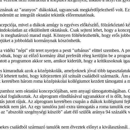
znának az "aranyos" diákokkal, ugyancsak megkérdőjelezhető volt. Ez a 
denütt az integrált oktatást tekintik előremutatónak.
 koncepciója, mivel a diákok amúgy is egyéves előkészítő, fölzárkóztató 
dokolatlan az elkülönített oktatásuk. Csak sejteni lehet, hogy a koncep
n is meghatározó marad majd. Könnyen föltételezhették, hogy erős jobbo
ierjüket a jobboldali kormánynak köszönhetik.
 vidéki "népi" elit teret nyerjen a pesti "urbánus" elittel szemben. A 
kodnak, hogy az előző kormány által preferált réteg kerüljön be a pro
atott a programon akkor sem, amikor kiderült, hogy a kritikusoknak igaz
 kimaradtak azok a középiskolák, amelyeknek jóval több tapasztalatuk
ól lehetett tudni, hogy kifejezetten jól szituált családból származik. 
k keretében három roma középiskolai kollégiumot kezdett támogatni a m
ramhoz sem oktatási koncepciójában, sem anyagi támogatottságában. Csu
kkal foglalkoztak. Az alprogram elindításával ugyanakkor el is dőlt,
ás jutott rájuk. Az alprogram keretében csupán a diákok kollégiumi fej
v nekik nem járt. Az egy tanulóra jutó extra támogatás a roma tanulók es
z "abszolút szegénységi küszöb" alatt élő szülők aránya 94 százalék vo
es családból származó tanulók nem élveztek előnyt a kiválasztásnál. 