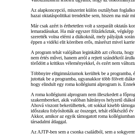
Az alapkoncepció, miszerint külön osztályban foglalko
hazai oktatáspolitikai trendekbe sem, hiszen ma már min
Már csak azért is érthetetlen volt a szeparált oktatás
lemaradásukat. Ha már egyszer fölzárkóztak, végképp in
szerették volna elérni a diákoknál, mely pályájuk sorá
éppen a vidéki elit köreiben erős, másrészt mivel karr
A program tehát valójában leginkább azt célozta, hogy a
nem értés művei, hanem arról a rejtett szándékról árul
törődött a kritikus véleményekkel, és ezért nem változt
Többnyire elitgimnáziumok kerültek be a programba, és
jutottak be a programba, ugyanakkor több fölvett diákr
hogy elindult egy roma kollégiumi alprogram is. Enne
A roma kollégiumi alprogram nem illeszkedett a főprog
szakembereket, akik valóban hátrányos helyzetű diáko
Ahová viszont bekerülhettek, ott sokkal kisebb támogat
időszakra folyósították az összeget, tehát előkészítő é
Akkor, amikor az egyik támogatott roma kollégiumban a
társadalmi átlaggal.
Az AJTP-ben sem a csonka családból, sem a sokgyermek