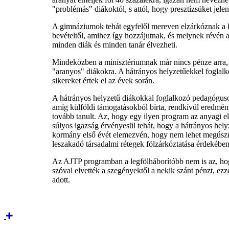
"problémás" diákoktól, s attól, hogy presztízsüket je
A gimnáziumok tehát egyfelől mereven elzárkóznak a ko
bevételtől, amihez így hozzájutnak, és melynek révén a
minden diák és minden tanár élvezheti.
Mindeközben a minisztériumnak már nincs pénze arra, h
"aranyos" diákokra. A hátrányos helyzetűekkel foglal
sikereket értek el az évek során.
A hátrányos helyzetű diákokkal foglalkozó pedagógusok
amíg külföldi támogatásokból bírta, rendkívül eredmén
tovább tanult. Az, hogy egy ilyen program az anyagi el
súlyos igazság érvényesül tehát, hogy a hátrányos hel
kormány első évét elemezvén, hogy nem lehet megúszni
leszakadó társadalmi rétegek fölzárkóztatása érdekében,
Az AJTP programban a legfölháborítóbb nem is az, hogy
szóval elvették a szegényektől a nekik szánt pénzt, ez
adott.