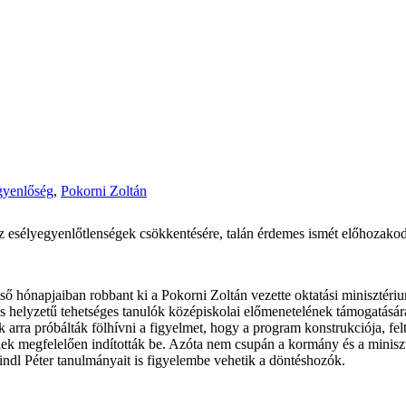
gyenlőség
,
Pokorni Zoltán
t az esélyegyenlőtlenségek csökkentésére, talán érdemes ismét előhoz
ő hónapjaiban robbant ki a Pokorni Zoltán vezette oktatási minisztéri
os helyzetű tehetséges tanulók középiskolai előmenetelének támogatásá
rra próbálták fölhívni a figyelmet, hogy a program konstrukciója, felt
nek megfelelően indították be. Azóta nem csupán a kormány és a miniszt
indl Péter tanulmányait is figyelembe vehetik a döntéshozók.