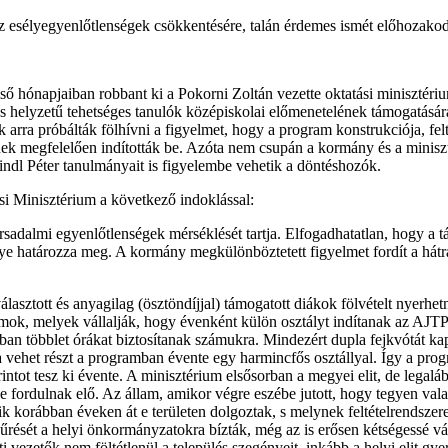
t az esélyegyenlőtlenségek csökkentésére, talán érdemes ismét előhoz
ő hónapjaiban robbant ki a Pokorni Zoltán vezette oktatási minisztéri
os helyzetű tehetséges tanulók középiskolai előmenetelének támogatásá
rra próbálták fölhívni a figyelmet, hogy a program konstrukciója, felt
nek megfelelően indították be. Azóta nem csupán a kormány és a miniszt
indl Péter tanulmányait is figyelembe vehetik a döntéshozók.
i Minisztérium a következő indoklással:
adalmi egyenlőtlenségek mérséklését tartja. Elfogadhatatlan, hogy a tá
lye határozza meg. A kormány megkülönböztetett figyelmet fordít a hát
álasztott és anyagilag (ösztöndíjjal) támogatott diákok fölvételt nyerhe
umok, melyek vállalják, hogy évenként külön osztályt indítanak az AJTP
akban többlet órákat biztosítanak számukra. Mindezért dupla fejkvótát k
ehet részt a programban évente egy harmincfős osztállyal. Így a progra
orintot tesz ki évente. A minisztérium elsősorban a megyei elit, de leg
 fordulnak elő. Az állam, amikor végre eszébe jutott, hogy tegyen vala
ik korábban éveken át e területen dolgoztak, s melynek feltételrendsze
zűrését a helyi önkormányzatokra bízták, még az is erősen kétségessé 
 vezetők nem föltétlenül a település szegényeit, inkább a helyi elit gye