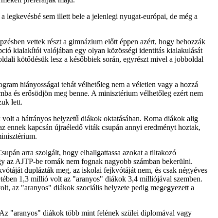
legkevésbé sem illett bele a jelenlegi nyugat-európai, de még a
képzésben vettek részt a gimnázium előtt éppen azért, hogy behozzák
ció kialakítói valójában egy olyan közösségi identitás kialakulását
ldali kötődésük lesz a későbbiek során, egyrészt mivel a jobboldal
program hiányosságai tehát vélhetőleg nem a véletlen vagy a hozzá
gramba és erősödjön meg benne. A minisztérium vélhetőleg ezért nem
uk lett.
 volt a hátrányos helyzetű diákok oktatásában. Roma diákok alig
Ám az ennek kapcsán újraéledő viták csupán annyi eredményt hoztak,
inisztérium.
pán arra szolgált, hogy elhallgattassa azokat a tiltakozó
 hogy az AJTP-be romák nem fognak nagyobb számban bekerülni.
kvótáját duplázták meg, az iskolai fejkvótáját nem, és csak négyéves
etében 1,3 millió volt az "aranyos" diákok 3,4 milliójával szemben.
lt, az "aranyos" diákok szociális helyzete pedig megegyezett a
Az "aranyos" diákok több mint felének szülei diplomával vagy