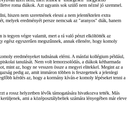
 illetve roma diákok. Azt ugyanis sok szülő nem nézné jó szemmel.
i, hiszen nem szeretnének elesni a nem jelentéktelen extra
ésekét, melyek eredményét persze nemcsak az "aranyos" diák, hanem
s tegyen végre valamit, mert a rá való pénzt elköltötték az
vagy egész egyszerűen megszűnnek, annak ellenére, hogy komoly
r komoly eredményeket tudnának elérni. A mánfai kollégium például,
épiskolai tanulását. Nem volt lemorzsolódás, a diákok kétharmada
ot, mint az, hogy ne vesszen össze a megyei elitekkel. Megint az a
gazság pedig az, amit immáron többen is feszegetnek a jelenlegi
egfőbb kérdés az, hogy a kormány kíván-e komoly lépéseket tenni a
zt a rossz helyzetben lévők támogatására hivatkozva tették. Más
be kerüljenek, ami a középosztálybeliek számára lényegében már eleve