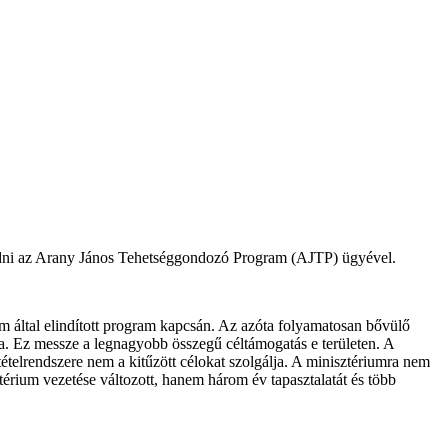
akodni az Arany János Tehetséggondozó Program (AJTP) ügyével.
um által elindított program kapcsán. Az azóta folyamatosan bővülő
ra. Ez messze a legnagyobb összegű céltámogatás e területen. A
ételrendszere nem a kitűzött célokat szolgálja. A minisztériumra nem
érium vezetése változott, hanem három év tapasztalatát és több