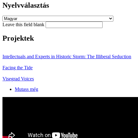
Nyelvválasztás
Leave this field blank
Projektek
Intellectuals and Experts in Historic Storm: The Illiberal Seduction
Facing the Tide
Visegrad Voices
Mutass még