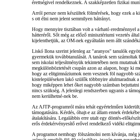
érettségivel rendelkeznek. A szakképzetlen fizikai mu
Arról persze nem készültek fölmérések, hogy ezek a kis
s ott élni nem jelent semmilyen hátrányt.
Hogy mennyire tisztában volt a várható eredménnyel a mi
hátteréről. Sőt még az előző minisztériumi vezetés álta
kijelenthetjük, az OM-nek egyáltalán nem állt szándéká
Liskó Ilona szerint jelenleg az "aranyos" tanulók egyö
gyermekük továbbtanulását. A tanárok sem számoltak be
sem iskolai teljesítményük tekintetében nem mutatnak k
megkülönböztetését csupán azon az alapon, hogy ki mek
hogy az elitgimnáziumok nem vesznek föl nagyobb számb
kistelepüléseken lakó szülők többnyire alulmaradnak a 
hogy miképpen lehet őket nagyobb számban bejuttatni 
nincs szükség. A jelenlegi rendszerben ugyanis a támoga
nem kerülhetné-nek be.
Az AJTP-programról mára tehát egyértelműen kiderült,
támogatására. Kérdés, óhajt-e az állam ennek érdekébe
átalakítására. Legalábbis erre utalt egy döntés-előkés
erős érdekérvényesítő erővel rendelkező vidéki elitgim
A programot nemhogy fölszámolni nem kívánja, még jelen
arányát emeljék föl 40 százalékra, igazán nem nevezhe