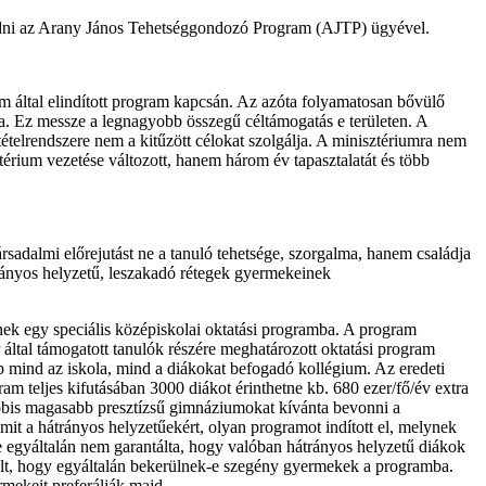
akodni az Arany János Tehetséggondozó Program (AJTP) ügyével.
um által elindított program kapcsán. Az azóta folyamatosan bővülő
ra. Ez messze a legnagyobb összegű céltámogatás e területen. A
ételrendszere nem a kitűzött célokat szolgálja. A minisztériumra nem
érium vezetése változott, hanem három év tapasztalatát és több
rsadalmi előrejutást ne a tanuló tehetsége, szorgalma, hanem családja
rányos helyzetű, leszakadó rétegek gyermekeinek
tnek egy speciális középiskolai oktatási programba. A program
 által támogatott tanulók részére meghatározott oktatási program
ap mind az iskola, mind a diákokat befogadó kollégium. Az eredeti
m teljes kifutásában 3000 diákot érinthetne kb. 680 ezer/fő/év extra
alábbis magasabb presztízsű gimnáziumokat kívánta bevonni a
mit a hátrányos helyzetűekért, olyan programot indított el, melynek
re egyáltalán nem garantálta, hogy valóban hátrányos helyzetű diákok
vált, hogy egyáltalán bekerülnek-e szegény gyermekek a programba.
rmekeit preferálják majd.