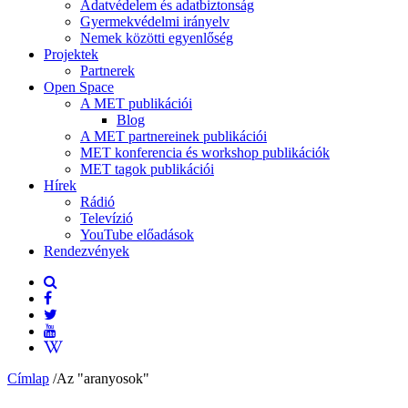
Adatvédelem és adatbiztonság
Gyermekvédelmi irányelv
Nemek közötti egyenlőség
Projektek
Partnerek
Open Space
A MET publikációi
Blog
A MET partnereinek publikációi
MET konferencia és workshop publikációk
MET tagok publikációi
Hírek
Rádió
Televízió
YouTube előadások
Rendezvények
Címlap
/
Az "aranyosok"