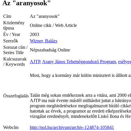
Az "aranyosok"
Cím
Az "aranyosok"
Közlemény
Online cikk / Web Article
típusa
Év / Year
2003
Szerzők
Wizner, Balázs
Sorozat cím /
Népszabadság Online
Series Title
Kulcsszavak
AJTP
,
Arany János Tehetséggondozó Program
,
esélye
/ Keywords
Most, hogy a kormány már külön minisztert is állítot
Talán még sokan emlékeznek arra a vitára, ami 2000 els
Összefoglalás
AJTP ma már évente másfél milliárdot juttat a hátrány
program meghirdetésekor megfogalmazott bíráló cikkek a
hatottak az érvek, a programot az eredeti elképzelések
vizsgálat eredményét, mindenekelőtt Liskó Ilona és He
Webcím
http://nol.hu/archivum/archiv-124874-105841