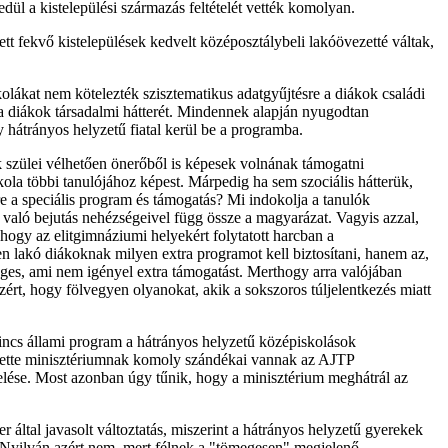
ül a kistelepülési származás feltételét vették komolyan.
t fekvő kistelepülések kedvelt középosztálybeli lakóövezetté váltak,
kolákat nem kötelezték szisztematikus adatgyűjtésre a diákok családi
ta a diákok társadalmi hátterét. Mindennek alapján nyugodtan
 hátrányos helyzetű fiatal kerül be a programba.
k szülei vélhetően önerőből is képesek volnának támogatni
la többi tanulójához képest. Márpedig ha sem szociális hátterük,
e a speciális program és támogatás? Mi indokolja a tanulók
való bejutás nehézségeivel függ össze a magyarázat. Vagyis azzal,
ogy az elitgimnáziumi helyekért folytatott harcban a
en lakó diákoknak milyen extra programot kell biztosítani, hanem az,
es, ami nem igényel extra támogatást. Merthogy arra valójában
zért, hogy fölvegyen olyanokat, akik a sokszoros túljelentkezés miatt
incs állami program a hátrányos helyzetű középiskolások
vezette minisztériumnak komoly szándékai vannak az AJTP
ndelése. Most azonban úgy tűnik, hogy a minisztérium meghátrál az
által javasolt változtatás, miszerint a hátrányos helyzetű gyerekek
. Nyilván azért nem, mert félnek a "tömegesen" megjelenő