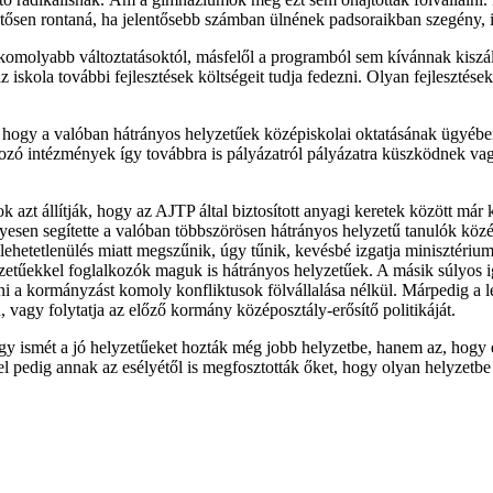
lentősen rontaná, ha jelentősebb számban ülnének padsoraikban szegény,
molyabb változtatásoktól, másfelől a programból sem kívánnak kiszálln
z iskola további fejlesztések költségeit tudja fedezni. Olyan fejleszt
ogy a valóban hátrányos helyzetűek középiskolai oktatásának ügyében i
kozó intézmények így továbbra is pályázatról pályázatra küszködnek 
 azt állítják, hogy az AJTP által biztosított anyagi keretek között má
yesen segítette a valóban többszörösen hátrányos helyzetű tanulók köz
lehetetlenülés miatt megszűnik, úgy tűnik, kevésbé izgatja minisztérium
yzetűekkel foglalkozók maguk is hátrányos helyzetűek. A másik súlyos i
 a kormányzást komoly konfliktusok fölvállalása nélkül. Márpedig a l
 vagy folytatja az előző kormány középosztály-erősítő politikáját.
 ismét a jó helyzetűeket hozták még jobb helyzetbe, hanem az, hogy e
zel pedig annak az esélyétől is megfosztották őket, hogy olyan helyzet