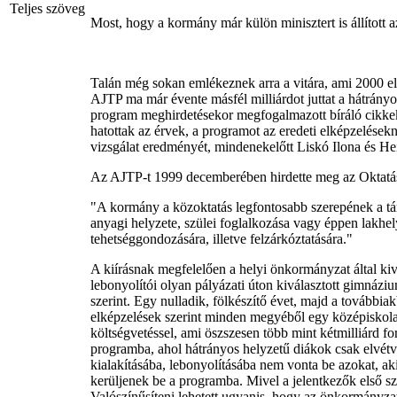
Teljes szöveg
Most, hogy a kormány már külön minisztert is állítot
Talán még sokan emlékeznek arra a vitára, ami 2000 els
AJTP ma már évente másfél milliárdot juttat a hátrány
program meghirdetésekor megfogalmazott bíráló cikkek a
hatottak az érvek, a programot az eredeti elképzelések
vizsgálat eredményét, mindenekelőtt Liskó Ilona és He
Az AJTP-t 1999 decemberében hirdette meg az Oktatás
"A kormány a közoktatás legfontosabb szerepének a társ
anyagi helyzete, szülei foglalkozása vagy éppen lakhe
tehetséggondozására, illetve felzárkóztatására."
A kiírásnak megfelelően a helyi önkormányzat által kiv
lebonyolítói olyan pályázati úton kiválasztott gimnázi
szerint. Egy nulladik, fölkészítő évet, majd a további
elképzelések szerint minden megyéből egy középiskola v
költségvetéssel, ami öszszesen több mint kétmilliárd f
programba, ahol hátrányos helyzetű diákok csak elvétve
kialakításába, lebonyolításába nem vonta be azokat, ak
kerüljenek be a programba. Mivel a jelentkezők első s
Valószínűsíteni lehetett ugyanis, hogy az önkormányzati