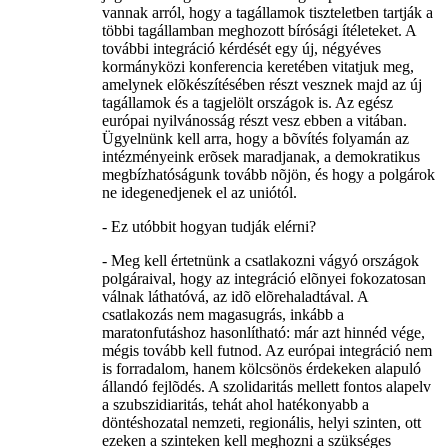
vannak arról, hogy a tagállamok tiszteletben tartják a
többi tagállamban meghozott bírósági ítéleteket. A
további integráció kérdését egy új, négyéves
kormányközi konferencia keretében vitatjuk meg,
amelynek elõkészítésében részt vesznek majd az új
tagállamok és a tagjelölt országok is. Az egész
európai nyilvánosság részt vesz ebben a vitában.
Ügyelnünk kell arra, hogy a bõvítés folyamán az
intézményeink erõsek maradjanak, a demokratikus
megbízhatóságunk tovább nõjön, és hogy a polgárok
ne idegenedjenek el az uniótól.
- Ez utóbbit hogyan tudják elérni?
- Meg kell értetnünk a csatlakozni vágyó országok
polgáraival, hogy az integráció elõnyei fokozatosan
válnak láthatóvá, az idõ elõrehaladtával. A
csatlakozás nem magasugrás, inkább a
maratonfutáshoz hasonlítható: már azt hinnéd vége,
mégis tovább kell futnod. Az európai integráció nem
is forradalom, hanem kölcsönös érdekeken alapuló
állandó fejlõdés. A szolidaritás mellett fontos alapelv
a szubszidiaritás, tehát ahol hatékonyabb a
döntéshozatal nemzeti, regionális, helyi szinten, ott
ezeken a szinteken kell meghozni a szükséges