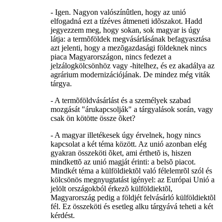
- Igen. Nagyon valószínûtlen, hogy az unió
elfogadná ezt a tízéves átmeneti idõszakot. Hadd
jegyezzem meg, hogy sokan, sok magyar is úgy
látja: a termõföldek megvásárlásának befagyasztása
azt jelenti, hogy a mezõgazdasági földeknek nincs
piaca Magyarországon, nincs fedezet a
jelzálogkölcsönhöz vagy -hitelhez, és ez akadálya az
agrárium modernizációjának. De mindez még viták
tárgya.
- A termõföldvásárlást és a személyek szabad
mozgását "árukapcsolják" a tárgyalások során, vagy
csak ön kötötte össze õket?
- A magyar illetékesek úgy érvelnek, hogy nincs
kapcsolat a két téma között. Az unió azonban elég
gyakran összeköti õket, ami érthetõ is, hiszen
mindkettõ az unió magját érinti: a belsõ piacot.
Mindkét téma a külföldiektõl való félelemrõl szól és
kölcsönös megnyugtatást igényel: az Európai Unió a
jelölt országokból érkezõ külföldiektõl,
Magyarország pedig a földjét felvásárló külföldiektõl
fél. Ez összeköti és esetleg alku tárgyává teheti a két
kérdést.