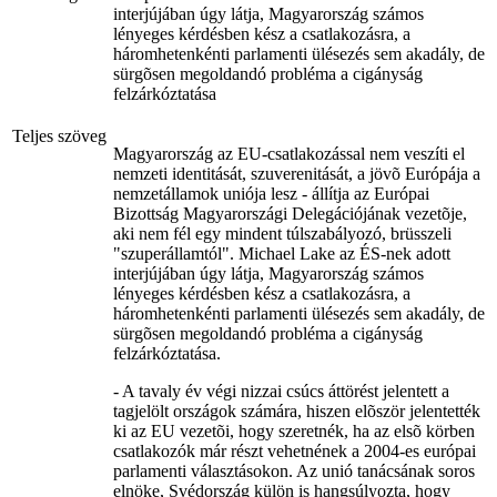
interjújában úgy látja, Magyarország számos
lényeges kérdésben kész a csatlakozásra, a
háromhetenkénti parlamenti ülésezés sem akadály, de
sürgõsen megoldandó probléma a cigányság
felzárkóztatása
Teljes szöveg
Magyarország az EU-csatlakozással nem veszíti el
nemzeti identitását, szuverenitását, a jövõ Európája a
nemzetállamok uniója lesz - állítja az Európai
Bizottság Magyarországi Delegációjának vezetõje,
aki nem fél egy mindent túlszabályozó, brüsszeli
"szuperállamtól". Michael Lake az ÉS-nek adott
interjújában úgy látja, Magyarország számos
lényeges kérdésben kész a csatlakozásra, a
háromhetenkénti parlamenti ülésezés sem akadály, de
sürgõsen megoldandó probléma a cigányság
felzárkóztatása.
- A tavaly év végi nizzai csúcs áttörést jelentett a
tagjelölt országok számára, hiszen elõször jelentették
ki az EU vezetõi, hogy szeretnék, ha az elsõ körben
csatlakozók már részt vehetnének a 2004-es európai
parlamenti választásokon. Az unió tanácsának soros
elnöke, Svédország külön is hangsúlyozta, hogy