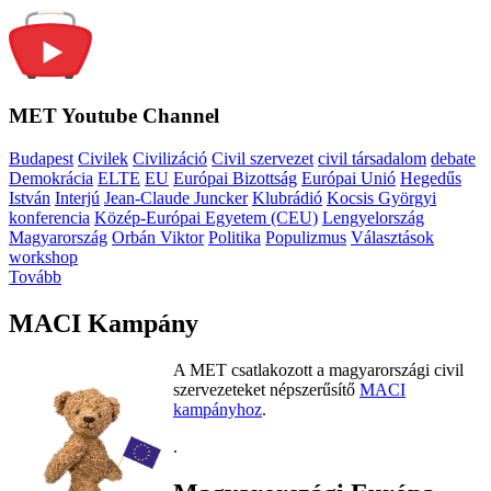
MET Youtube Channel
Budapest
Civilek
Civilizáció
Civil szervezet
civil társadalom
debate
Demokrácia
ELTE
EU
Európai Bizottság
Európai Unió
Hegedűs
István
Interjú
Jean-Claude Juncker
Klubrádió
Kocsis Györgyi
konferencia
Közép-Európai Egyetem (CEU)
Lengyelország
Magyarország
Orbán Viktor
Politika
Populizmus
Választások
workshop
Tovább
MACI Kampány
A MET csatlakozott a magyarországi civil
szervezeteket népszerűsítő
MACI
kampányhoz
.
.