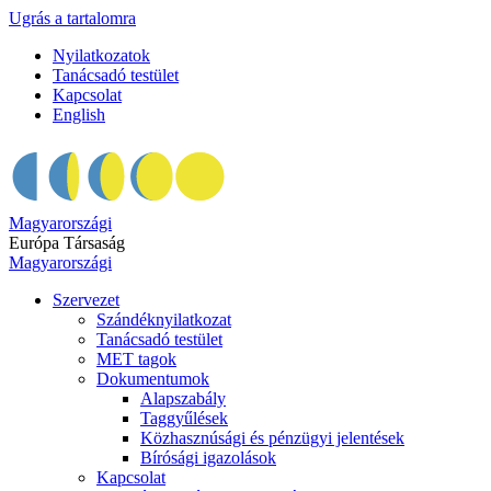
Ugrás a tartalomra
Nyilatkozatok
Tanácsadó testület
Kapcsolat
English
Magyarországi
Európa Társaság
Magyarországi
Szervezet
Szándéknyilatkozat
Tanácsadó testület
MET tagok
Dokumentumok
Alapszabály
Taggyűlések
Közhasznúsági és pénzügyi jelentések
Bírósági igazolások
Kapcsolat