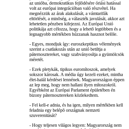
az unióba, demokratikus fejlõdésére óriási hatással
volt az európai integrációban való részvétel. Ha
megnézzük az árak alakulását, a vámtarifák
eltörlését, a minõség, a választék javulását, akkor azt
lehetetlen pénzben kifejezni. Az Európai Unió
politikája azt célozza, hogy a lehetõ legtöbben és a
legnagyobb mértékben húzzanak hasznot belõle.
- Egyes, mondjuk így: euroszkeptikus vélemények
szerint a csatlakozás után az unió betiltja a
páternosztereket, vagy szabványosítja a gyümölcsök
méretét.
- Ezek pletykák, tipikus euromítoszok, amelyek
sokszor károsak. A média úgy kezeli ezeket, mintha
élet-halál kérdései lennének. Magyarországon éppen
az lep meg, hogy nem hallani ilyen mítoszokról.
Egyébként az Európai Parlament épületében én
bizony páternosztereken közlekedtem.
- Fel kell-e adnia, és ha igen, milyen mértékben kell
feladnia egy belépõ országnak nemzeti
szuverenitását?
- Hogy teljesen világos legyen: Magyarország nem