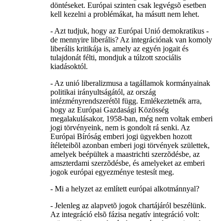
döntéseket. Európai szinten csak legvégsõ esetben
kell kezelni a problémákat, ha másutt nem lehet.
- Azt tudjuk, hogy az Európai Unió demokratikus -
de mennyire liberális? Az integrációnak van komoly
liberális kritikája is, amely az egyén jogait és
tulajdonát félti, mondjuk a túlzott szociális
kiadásoktól.
- Az unió liberalizmusa a tagállamok kormányainak
politikai irányultságától, az ország
intézményrendszerétõl függ. Emlékeztetnék arra,
hogy az Európai Gazdasági Közösség
megalakulásakor, 1958-ban, még nem voltak emberi
jogi törvényeink, nem is gondolt rá senki. Az
Európai Bíróság emberi jogi ügyekben hozott
ítéleteibõl azonban emberi jogi törvények születtek,
amelyek beépültek a maastrichti szerzõdésbe, az
amszterdami szerzõdésbe, és amelyeket az emberi
jogok európai egyezménye testesít meg.
- Mi a helyzet az említett európai alkotmánnyal?
- Jelenleg az alapvetõ jogok chartájáról beszélünk.
Az integráció elsõ fázisa negatív integráció volt: