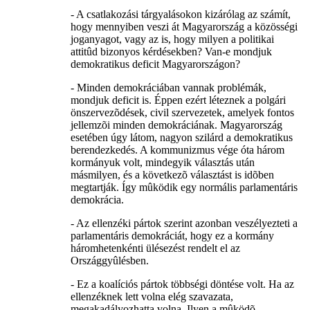
- A csatlakozási tárgyalásokon kizárólag az számít,
hogy mennyiben veszi át Magyarország a közösségi
joganyagot, vagy az is, hogy milyen a politikai
attitûd bizonyos kérdésekben? Van-e mondjuk
demokratikus deficit Magyarországon?
- Minden demokráciában vannak problémák,
mondjuk deficit is. Éppen ezért léteznek a polgári
önszervezõdések, civil szervezetek, amelyek fontos
jellemzõi minden demokráciának. Magyarország
esetében úgy látom, nagyon szilárd a demokratikus
berendezkedés. A kommunizmus vége óta három
kormányuk volt, mindegyik választás után
másmilyen, és a következõ választást is idõben
megtartják. Így mûködik egy normális parlamentáris
demokrácia.
- Az ellenzéki pártok szerint azonban veszélyezteti a
parlamentáris demokráciát, hogy ez a kormány
háromhetenkénti ülésezést rendelt el az
Országgyûlésben.
- Ez a koalíciós pártok többségi döntése volt. Ha az
ellenzéknek lett volna elég szavazata,
megakadályozhatta volna. Ilyen a mûködõ