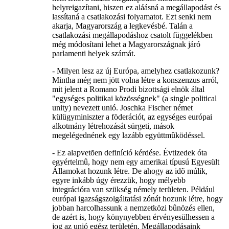
helyreigazítani, hiszen ez aláásná a megállapodást és
lassítaná a csatlakozási folyamatot. Ezt senki nem
akarja, Magyarország a legkevésbé. Talán a
csatlakozási megállapodáshoz csatolt függelékben
még módosítani lehet a Magyarországnak járó
parlamenti helyek számát.
- Milyen lesz az új Európa, amelyhez csatlakozunk?
Mintha még nem jött volna létre a konszenzus arról,
mit jelent a Romano Prodi bizottsági elnök által
"egységes politikai közösségnek" (a single political
unity) nevezett unió. Joschka Fischer német
külügyminiszter a föderációt, az egységes európai
alkotmány létrehozását sürgeti, mások
megelégednének egy lazább együttmûködéssel.
- Ez alapvetõen definíció kérdése. Évtizedek óta
egyértelmû, hogy nem egy amerikai típusú Egyesült
Államokat hozunk létre. De ahogy az idõ múlik,
egyre inkább úgy érezzük, hogy mélyebb
integrációra van szükség némely területen. Például
európai igazságszolgáltatási zónát hozunk létre, hogy
jobban harcolhassunk a nemzetközi bûnözés ellen,
de azért is, hogy könynyebben érvényesülhessen a
jog az unió egész területén. Megállapodásaink