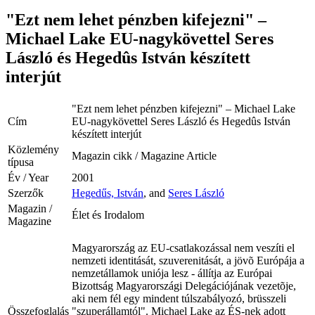
"Ezt nem lehet pénzben kifejezni" –
Michael Lake EU-nagykövettel Seres
László és Hegedûs István készített
interjút
"Ezt nem lehet pénzben kifejezni" – Michael Lake
Cím
EU-nagykövettel Seres László és Hegedûs István
készített interjút
Közlemény
Magazin cikk / Magazine Article
típusa
Év / Year
2001
Szerzők
Hegedűs, István
, and
Seres László
Magazin /
Élet és Irodalom
Magazine
Magyarország az EU-csatlakozással nem veszíti el
nemzeti identitását, szuverenitását, a jövõ Európája a
nemzetállamok uniója lesz - állítja az Európai
Bizottság Magyarországi Delegációjának vezetõje,
aki nem fél egy mindent túlszabályozó, brüsszeli
Összefoglalás
"szuperállamtól". Michael Lake az ÉS-nek adott