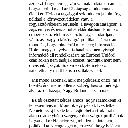
azt jelzi, hogy nem igazán vannak tudatában annak,
hogyan érinti majd az EU-tagság a mindennapi
életüket. Holott a tagsággal sok minden javulni fog,
például a környezetvédelem vagy a
fogyasztóvédelem területén, a levegõtisztaságban, a
zajszennyezésben, a hulladéktárolásban. Érinti az
embereket az élelmiszer-biztonság standardjainak
változása vagy a közös agrárpolitika is. Gyakran
mondják, hogy minderrõl nincs elég információ.
Holott magyar nyelven is hatalmas mennyiségû
információ áll rendelkezésre az Európai Unióról,
csak sokan nem találják ezeket, mondjuk mert nem
olvasnak újságot. Sok vidéki kistermelõ az
ismerethiány miatt fél is a csatlakozástól.
- Mit mond azoknak, akik megkérdezik öntõl: mi a
bõvítés ára, merre billen a költség-haszon mérleg,
akár az ön hazája, Nagy-Britannia számára?
- Ez túl összetett kérdés ahhoz, hogy számokban ki
lehessen fejezni. Mondok egy példát. Kezdetben
Németország fizette be a legtöbbet a strukturális
alapba, amelybõl a szegényebb országok profitálnak.
Ugyanakkor Németország minden tekintetben,
politikailag is rengeteget nyert azzal, hogy belépett