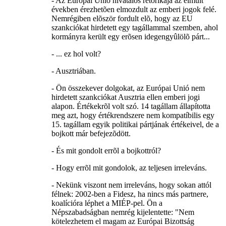
- Az Európai Unió hivatalos retorikája az elmúlt
években érezhetõen elmozdult az emberi jogok felé.
Nemrégiben elõször fordult elõ, hogy az EU
szankciókat hirdetett egy tagállammal szemben, ahol
kormányra került egy erõsen idegengyûlölõ párt...
- ... ez hol volt?
- Ausztriában.
- Ön összekever dolgokat, az Európai Unió nem
hirdetett szankciókat Ausztria ellen emberi jogi
alapon. Értékekrõl volt szó. 14 tagállam állapította
meg azt, hogy értékrendszere nem kompatíbilis egy
15. tagállam egyik politikai pártjának értékeivel, de a
bojkott már befejezõdött.
- És mit gondolt errõl a bojkottról?
- Hogy errõl mit gondolok, az teljesen irreleváns.
- Nekünk viszont nem irreleváns, hogy sokan attól
félnek: 2002-ben a Fidesz, ha nincs más partnere,
koalícióra léphet a MIÉP-pel. Ön a
Népszabadságban nemrég kijelentette: "Nem
kötelezhetem el magam az Európai Bizottság