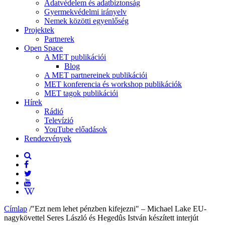
Adatvédelem és adatbiztonság
Gyermekvédelmi irányelv
Nemek közötti egyenlőség
Projektek
Partnerek
Open Space
A MET publikációi
Blog
A MET partnereinek publikációi
MET konferencia és workshop publikációk
MET tagok publikációi
Hírek
Rádió
Televízió
YouTube előadások
Rendezvények
Címlap
/
"Ezt nem lehet pénzben kifejezni" – Michael Lake EU-
nagykövettel Seres László és Hegedûs István készített interjút