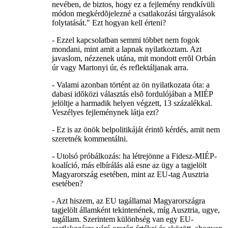
nevében, de biztos, hogy ez a fejlemény rendkívüli
módon megkérdõjelezné a csatlakozási tárgyalások
folytatását." Ezt hogyan kell érteni?
- Ezzel kapcsolatban semmi többet nem fogok
mondani, mint amit a lapnak nyilatkoztam. Azt
javaslom, nézzenek utána, mit mondott errõl Orbán
úr vagy Martonyi úr, és reflektáljanak arra.
- Valami azonban történt az ön nyilatkozata óta: a
dabasi idõközi választás elsõ fordulójában a MIÉP
jelöltje a harmadik helyen végzett, 13 százalékkal.
Veszélyes fejleménynek látja ezt?
- Ez is az önök belpolitikáját érintõ kérdés, amit nem
szeretnék kommentálni.
- Utolsó próbálkozás: ha létrejönne a Fidesz-MIÉP-
koalíció, más elbírálás alá esne az ügy a tagjelölt
Magyarország esetében, mint az EU-tag Ausztria
esetében?
- Azt hiszem, az EU tagállamai Magyarországra
tagjelölt államként tekintenének, míg Ausztria, ugye,
tagállam. Szerintem különbség van egy EU-