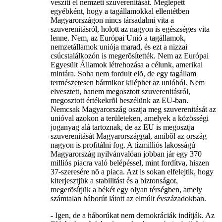
veszíti el nemzeti szuverenitását. Meglepett
egyébként, hogy a tagállamokkal ellentétben
Magyarországon nincs társadalmi vita a
szuverenitásról, holott az nagyon is egészséges vita
lenne. Nem, az Európai Unió a tagállamok,
nemzetállamok uniója marad, és ezt a nizzai
csúcstalálkozón is megerõsítették. Nem az Európai
Egyesült Államok létrehozása a célunk, amerikai
mintára. Soha nem fordult elõ, de egy tagállam
természetesen bármikor kiléphet az unióból. Nem
elvesztett, hanem megosztott szuverenitásról,
megosztott értékekrõl beszélünk az EU-ban.
Nemcsak Magyarország osztja meg szuverenitását az
unióval azokon a területeken, amelyek a közösségi
joganyag alá tartoznak, de az EU is megosztja
szuverenitását Magyarországgal, amibõl az ország
nagyon is profitálni fog. A tízmilliós lakosságú
Magyarország nyilvánvalóan jobban jár egy 370
milliós piacra való belépéssel, mint fordítva, hiszen
37-szeresére nõ a piaca. Azt is sokan elfelejtik, hogy
kiterjesztjük a stabilitást és a biztonságot,
megerõsítjük a békét egy olyan térségben, amely
számtalan háborút látott az elmúlt évszázadokban.
- Igen, de a háborúkat nem demokráciák indítják. Az