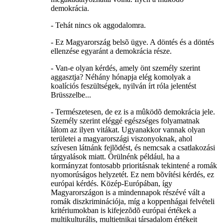
demokrácia.
- Tehát nincs ok aggodalomra.
- Ez Magyarország belsõ ügye. A döntés és a döntés
ellenzése egyaránt a demokrácia része.
- Van-e olyan kérdés, amely önt személy szerint
aggasztja? Néhány hónapja elég komolyak a
koalíciós feszültségek, nyilván írt róla jelentést
Brüsszelbe...
- Természetesen, de ez is a mûködõ demokrácia jele.
Személy szerint eléggé egészséges folyamatnak
látom az ilyen vitákat. Ugyanakkor vannak olyan
területei a magyarországi viszonyoknak, ahol
szívesen látnánk fejlõdést, és nemcsak a csatlakozási
tárgyalások miatt. Örülnénk például, ha a
kormányzat fontosabb prioritásnak tekintené a romák
nyomorúságos helyzetét. Ez nem bõvítési kérdés, ez
európai kérdés. Közép-Európában, így
Magyarországon is a mindennapok részévé vált a
romák diszkriminációja, míg a koppenhágai felvételi
kritériumokban is kifejezõdõ európai értékek a
multikulturális, multietnikai társadalom értékeit