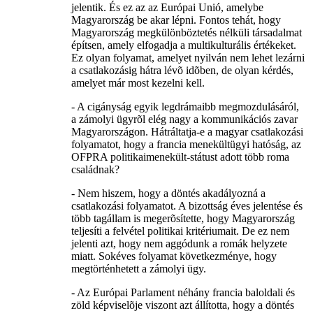
jelentik. És ez az az Európai Unió, amelybe
Magyarország be akar lépni. Fontos tehát, hogy
Magyarország megkülönböztetés nélküli társadalmat
építsen, amely elfogadja a multikulturális értékeket.
Ez olyan folyamat, amelyet nyilván nem lehet lezárni
a csatlakozásig hátra lévõ idõben, de olyan kérdés,
amelyet már most kezelni kell.
- A cigányság egyik legdrámaibb megmozdulásáról,
a zámolyi ügyrõl elég nagy a kommunikációs zavar
Magyarországon. Hátráltatja-e a magyar csatlakozási
folyamatot, hogy a francia menekültügyi hatóság, az
OFPRA politikaimenekült-státust adott több roma
családnak?
- Nem hiszem, hogy a döntés akadályozná a
csatlakozási folyamatot. A bizottság éves jelentése és
több tagállam is megerõsítette, hogy Magyarország
teljesíti a felvétel politikai kritériumait. De ez nem
jelenti azt, hogy nem aggódunk a romák helyzete
miatt. Sokéves folyamat következménye, hogy
megtörténhetett a zámolyi ügy.
- Az Európai Parlament néhány francia baloldali és
zöld képviselõje viszont azt állította, hogy a döntés