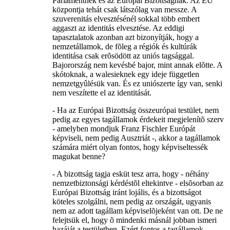
Parlamentnek és az Európai Bizottságnak. Az EU
központja tehát csak látszólag van messze. A
szuverenitás elvesztésénél sokkal több embert
aggaszt az identitás elvesztése. Az eddigi
tapasztalatok azonban azt bizonyítják, hogy a
nemzetállamok, de fõleg a régiók és kultúrák
identitása csak erõsödött az uniós tagsággal.
Bajorország nem kevésbé bajor, mint annak elõtte. A
skótoknak, a walesieknek egy ideje független
nemzetgyûlésük van. És ez uniószerte így van, senki
nem veszítette el az identitását.
- Ha az Európai Bizottság összeurópai testület, nem
pedig az egyes tagállamok érdekeit megjelenítõ szerv
- amelyben mondjuk Franz Fischler Európát
képviseli, nem pedig Ausztriát -, akkor a tagállamok
számára miért olyan fontos, hogy képviseltessék
magukat benne?
- A bizottság tagja esküt tesz arra, hogy - néhány
nemzetbiztonsági kérdéstõl eltekintve - elsõsorban az
Európai Bizottság iránt lojális, és a bizottságot
köteles szolgálni, nem pedig az országát, ugyanis
nem az adott tagállam képviselõjeként van ott. De ne
felejtsük el, hogy õ mindenki másnál jobban ismeri
hazáját a testületben. Ezért fontos a tagállamok