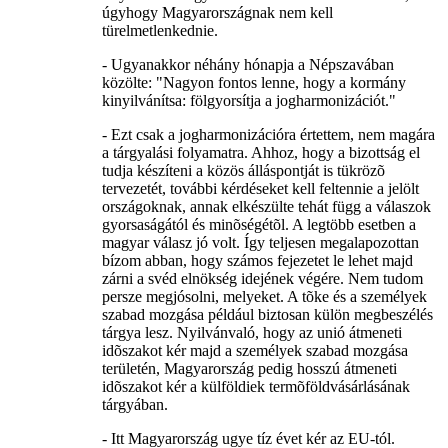
úgyhogy Magyarországnak nem kell
türelmetlenkednie.
- Ugyanakkor néhány hónapja a Népszavában
közölte: "Nagyon fontos lenne, hogy a kormány
kinyilvánítsa: fölgyorsítja a jogharmonizációt."
- Ezt csak a jogharmonizációra értettem, nem magára
a tárgyalási folyamatra. Ahhoz, hogy a bizottság el
tudja készíteni a közös álláspontját is tükrözõ
tervezetét, további kérdéseket kell feltennie a jelölt
országoknak, annak elkészülte tehát függ a válaszok
gyorsaságától és minõségétõl. A legtöbb esetben a
magyar válasz jó volt. Így teljesen megalapozottan
bízom abban, hogy számos fejezetet le lehet majd
zárni a svéd elnökség idejének végére. Nem tudom
persze megjósolni, melyeket. A tõke és a személyek
szabad mozgása például biztosan külön megbeszélés
tárgya lesz. Nyilvánvaló, hogy az unió átmeneti
idõszakot kér majd a személyek szabad mozgása
területén, Magyarország pedig hosszú átmeneti
idõszakot kér a külföldiek termõföldvásárlásának
tárgyában.
- Itt Magyarország ugye tíz évet kér az EU-tól.