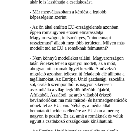
akár le is lassíthatja a csatlakozást.
- Már megválaszoltam a kérdést a legjobb
képességeim szerint.
- Az ön által említett EU-országjelentés azonban
éppen romaügyben erõsen elmarasztalja
Magyarországot, intézményes, "mindennapi
rasszizmust" állapít meg több területen. Milyen más
modellt tud az EU a romáknak felmutatni?
- Nem könnyû modelleket találni. Magyarországon
talán érdekes lehet a spanyol modell, az a mód,
ahogyan ott a romák ügyét kezelik. A növekvõ
migráció azonban teljesen új feladatok elé állította a
tagállamokat. Az Európai Unió gazdasági, szociális,
sõt, családi szempontból is nagyon sikeresen
asszimilálta a világ legkülönbözõbb tájairól,
Afrikából, Ázsiából, az arab világból érkezõ
bevándorlókat; ma már másod- és harmadgenerációk
nõnek fel az EU-ban. Néhány, a média által
bemutatott incidens ellenére az EU-ban a mérleg
nagyon is pozitív. Ez az, amit a romáknak és velük
együtt a csatlakozó országoknak kínálhatunk.