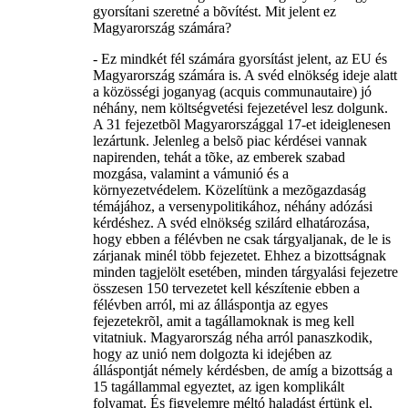
gyorsítani szeretné a bõvítést. Mit jelent ez
Magyarország számára?
- Ez mindkét fél számára gyorsítást jelent, az EU és
Magyarország számára is. A svéd elnökség ideje alatt
a közösségi joganyag (acquis communautaire) jó
néhány, nem költségvetési fejezetével lesz dolgunk.
A 31 fejezetbõl Magyarországgal 17-et ideiglenesen
lezártunk. Jelenleg a belsõ piac kérdései vannak
napirenden, tehát a tõke, az emberek szabad
mozgása, valamint a vámunió és a
környezetvédelem. Közelítünk a mezõgazdaság
témájához, a versenypolitikához, néhány adózási
kérdéshez. A svéd elnökség szilárd elhatározása,
hogy ebben a félévben ne csak tárgyaljanak, de le is
zárjanak minél több fejezetet. Ehhez a bizottságnak
minden tagjelölt esetében, minden tárgyalási fejezetre
összesen 150 tervezetet kell készítenie ebben a
félévben arról, mi az álláspontja az egyes
fejezetekrõl, amit a tagállamoknak is meg kell
vitatniuk. Magyarország néha arról panaszkodik,
hogy az unió nem dolgozta ki idejében az
álláspontját némely kérdésben, de amíg a bizottság a
15 tagállammal egyeztet, az igen komplikált
folyamat. És figyelemre méltó haladást értünk el,