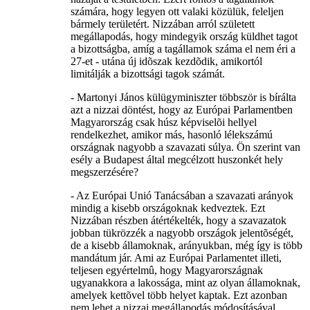
számára, hogy legyen ott valaki közülük, feleljen
bármely területért. Nizzában arról született
megállapodás, hogy mindegyik ország küldhet tagot
a bizottságba, amíg a tagállamok száma el nem éri a
27-et - utána új idõszak kezdõdik, amikortól
limitálják a bizottsági tagok számát.
- Martonyi János külügyminiszter többször is bírálta
azt a nizzai döntést, hogy az Európai Parlamentben
Magyarország csak húsz képviselõi hellyel
rendelkezhet, amikor más, hasonló lélekszámú
országnak nagyobb a szavazati súlya. Ön szerint van
esély a Budapest által megcélzott huszonkét hely
megszerzésére?
- Az Európai Unió Tanácsában a szavazati arányok
mindig a kisebb országoknak kedveztek. Ezt
Nizzában részben átértékelték, hogy a szavazatok
jobban tükrözzék a nagyobb országok jelentõségét,
de a kisebb államoknak, arányukban, még így is több
mandátum jár. Ami az Európai Parlamentet illeti,
teljesen egyértelmû, hogy Magyarországnak
ugyanakkora a lakossága, mint az olyan államoknak,
amelyek kettõvel több helyet kaptak. Ezt azonban
nem lehet a nizzai megállapodás módosításával