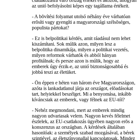
csatlakozásra váró ország értékei és aközött, ahogyan
az unió befolyásolni képes egy tagállama értékeit.
- A bõvítési folyamat utolsó néhány éve várhatóan
erõsíti vagy gyengíti a magyarországi szélsõséges,
populista pártokat?
- Ez is belpolitikai kérdés, amit ráadásul nem lehet
kiszámítani. Sok múlik azon, milyen lesz a
belpolitika dinamikája, milyen a politikai vezetés,
milyen reformok várhatók és abból hányan
profitálnak; és persze azon is múlik, hogy az
emberek úgy érzik-e, az unió biztonságosabbá és
jobbá teszi az életüket.
- Ön éppen e héten van három éve Magyarországon,
azóta is lankadatlanul járja az országot, elõadásokat
tart, helyiekkel beszélget. Mi a benyomása, inkább
kíváncsiak az emberek, vagy félnek az EU-tól?
- Nehéz megmondani, mert az emberek mindig
nagyon udvariasak velem. Nagyon kevés félelmet
észlelek, az EU-csatlakozás ügyében nagyon erõs a
konszenzus az országban. A kérdések általában
hasonlóak: a személyek szabad mozgásával, a bérek
szintjével, az életszínvonallal kapcsolatosak. Mindez