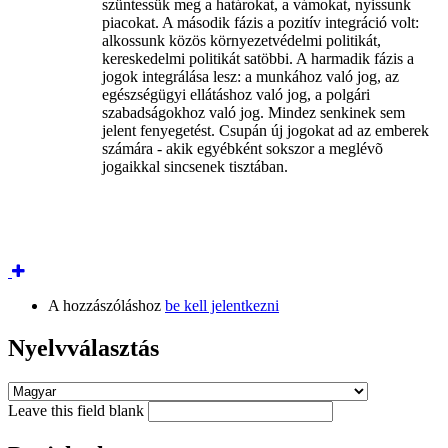
szüntessük meg a határokat, a vámokat, nyissunk
piacokat. A második fázis a pozitív integráció volt:
alkossunk közös környezetvédelmi politikát,
kereskedelmi politikát satöbbi. A harmadik fázis a
jogok integrálása lesz: a munkához való jog, az
egészségügyi ellátáshoz való jog, a polgári
szabadságokhoz való jog. Mindez senkinek sem
jelent fenyegetést. Csupán új jogokat ad az emberek
számára - akik egyébként sokszor a meglévõ
jogaikkal sincsenek tisztában.
A hozzászóláshoz
be kell jelentkezni
Nyelvválasztás
Leave this field blank