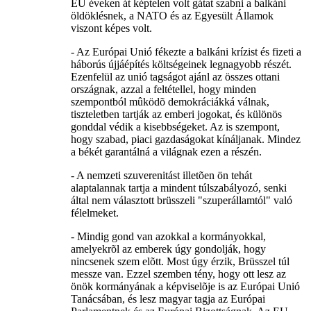
EU éveken át képtelen volt gátat szabni a balkáni
öldöklésnek, a NATO és az Egyesült Államok
viszont képes volt.
- Az Európai Unió fékezte a balkáni krízist és fizeti a
háborús újjáépítés költségeinek legnagyobb részét.
Ezenfelül az unió tagságot ajánl az összes ottani
országnak, azzal a feltétellel, hogy minden
szempontból mûködõ demokráciákká válnak,
tiszteletben tartják az emberi jogokat, és különös
gonddal védik a kisebbségeket. Az is szempont,
hogy szabad, piaci gazdaságokat kínáljanak. Mindez
a békét garantálná a világnak ezen a részén.
- A nemzeti szuverenitást illetõen ön tehát
alaptalannak tartja a mindent túlszabályozó, senki
által nem választott brüsszeli "szuperállamtól" való
félelmeket.
- Mindig gond van azokkal a kormányokkal,
amelyekrõl az emberek úgy gondolják, hogy
nincsenek szem elõtt. Most úgy érzik, Brüsszel túl
messze van. Ezzel szemben tény, hogy ott lesz az
önök kormányának a képviselõje is az Európai Unió
Tanácsában, és lesz magyar tagja az Európai