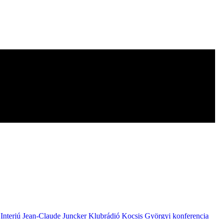
Interjú
Jean-Claude Juncker
Klubrádió
Kocsis Györgyi
konferencia