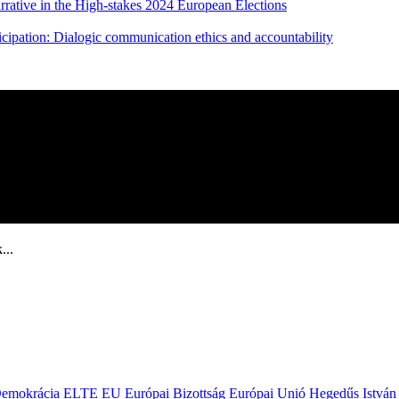
rative in the High-stakes 2024 European Elections
cipation: Dialogic communication ethics and accountability
...
emokrácia
ELTE
EU
Európai Bizottság
Európai Unió
Hegedűs István