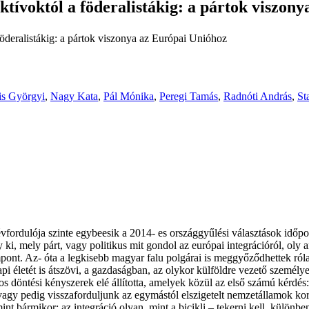
ktívoktól a föderalistákig: a pártok viszon
föderalistákig: a pártok viszonya az Európai Unióhoz
is Györgyi
,
Nagy Kata
,
Pál Mónika
,
Peregi Tamás
,
Radnóti András
,
St
fordulója szinte egybeesik a 2014- es országgyűlési választások időpon
gy ki, mely párt, vagy politikus mit gondol az európai integrációról, ol
mpont. Az- óta a legkisebb magyar falu polgárai is meggyőződhettek r
 életét is átszövi, a gazdaságban, az olykor külföldre vezető személye
s döntési kényszerek elé állította, amelyek közül az első számú kérdé
vagy pedig visszaforduljunk az egymástól elszigetelt nemzetállamok k
t bármikor: az integráció olyan, mint a bicikli – tekerni kell, különb