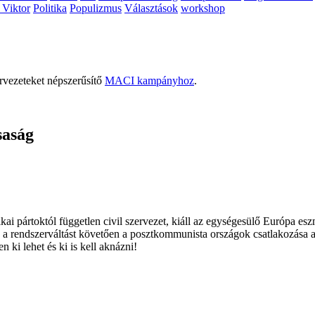
 Viktor
Politika
Populizmus
Választások
workshop
rvezeteket népszerűsítő
MACI kampányhoz
.
saság
ai pártoktól független civil szervezet, kiáll az egységesülő Európa es
 a rendszerváltást követően a posztkommunista országok csatlakozása a
 ki lehet és ki is kell aknázni!