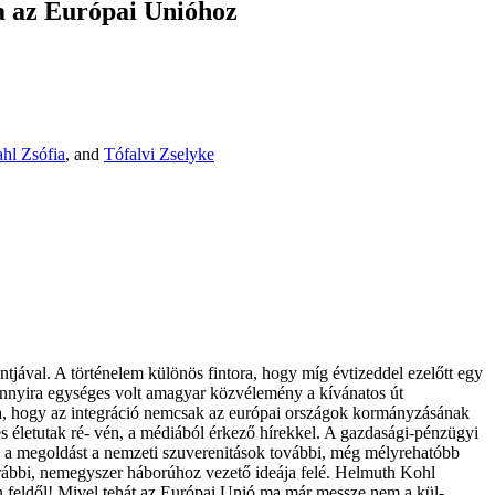
ya az Európai Unióhoz
ahl Zsófia
, and
Tófalvi Zselyke
tjával. A történelem különös fintora, hogy míg évtizeddel ezelőtt egy
y annyira egységes volt amagyar közvélemény a kívánatos út
óla, hogy az integráció nemcsak az európai országok kormányzásának
s életutak ré- vén, a médiából érkező hírekkel. A gazdasági-pénzügyi
s: a megoldást a nemzeti szuverenitások további, még mélyrehatóbb
orábbi, nemegyszer háborúhoz vezető ideája felé. Helmuth Kohl
en feldől! Mivel tehát az Európai Unió ma már messze nem a kül-,