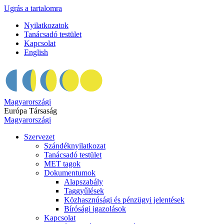
Ugrás a tartalomra
Nyilatkozatok
Tanácsadó testület
Kapcsolat
English
Magyarországi
Európa Társaság
Magyarországi
Szervezet
Szándéknyilatkozat
Tanácsadó testület
MET tagok
Dokumentumok
Alapszabály
Taggyűlések
Közhasznúsági és pénzügyi jelentések
Bírósági igazolások
Kapcsolat