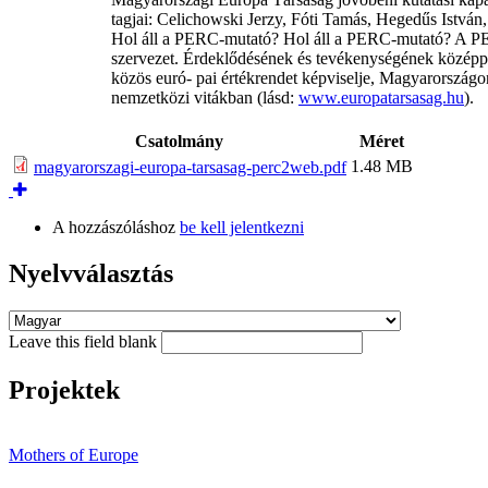
tagjai: Celichowski Jerzy, Fóti Tamás, Hegedűs Istvá
Hol áll a PERC-mutató? Hol áll a PERC-mutató? A PERC
szervezet. Érdeklődésének és tevékenységének középpo
közös euró- pai értékrendet képviselje, Magyarországon
nemzetközi vitákban (lásd:
www.europatarsasag.hu
).
Csatolmány
Méret
1.48 MB
magyarorszagi-europa-tarsasag-perc2web.pdf
A hozzászóláshoz
be kell jelentkezni
Nyelvválasztás
Leave this field blank
Projektek
Mothers of Europe