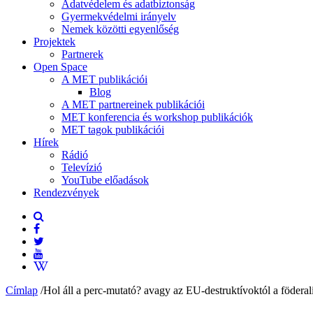
Adatvédelem és adatbiztonság
Gyermekvédelmi irányelv
Nemek közötti egyenlőség
Projektek
Partnerek
Open Space
A MET publikációi
Blog
A MET partnereinek publikációi
MET konferencia és workshop publikációk
MET tagok publikációi
Hírek
Rádió
Televízió
YouTube előadások
Rendezvények
Címlap
/
Hol áll a perc-mutató? avagy az EU-destruktívoktól a föderal