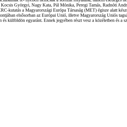
n, Kocsis Györgyi, Nagy Kata, Pál Mónika, Peregi Tamás, Radnóti Andrá
-kutatás a Magyarországi Európa Társaság (MET) égisze alatt készült
ntjában elsősorban az Európai Unió, illetve Magyarország Uniós tagsá
 és külföldön egyaránt. Ennek jegyében részt vesz a közéletben és a sz