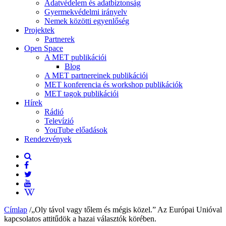
Adatvédelem és adatbiztonság
Gyermekvédelmi irányelv
Nemek közötti egyenlőség
Projektek
Partnerek
Open Space
A MET publikációi
Blog
A MET partnereinek publikációi
MET konferencia és workshop publikációk
MET tagok publikációi
Hírek
Rádió
Televízió
YouTube előadások
Rendezvények
Címlap
/
„Oly távol vagy tőlem és mégis közel.” Az Európai Unióval
kapcsolatos attitűdök a hazai választók körében.