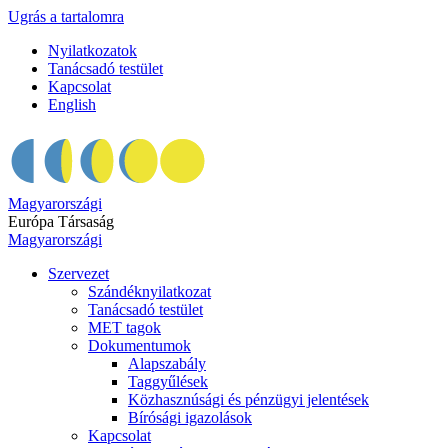
Ugrás a tartalomra
Nyilatkozatok
Tanácsadó testület
Kapcsolat
English
Magyarországi
Európa Társaság
Magyarországi
Szervezet
Szándéknyilatkozat
Tanácsadó testület
MET tagok
Dokumentumok
Alapszabály
Taggyűlések
Közhasznúsági és pénzügyi jelentések
Bírósági igazolások
Kapcsolat