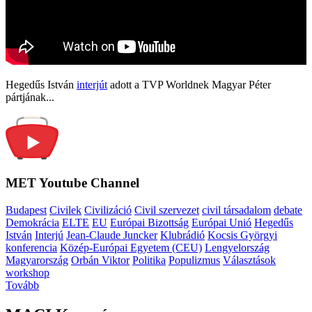
Hegedűs István
interjút
adott a TVP Worldnek Magyar Péter
pártjának...
MET Youtube Channel
Budapest
Civilek
Civilizáció
Civil szervezet
civil társadalom
debate
Demokrácia
ELTE
EU
Európai Bizottság
Európai Unió
Hegedűs
István
Interjú
Jean-Claude Juncker
Klubrádió
Kocsis Györgyi
konferencia
Közép-Európai Egyetem (CEU)
Lengyelország
Magyarország
Orbán Viktor
Politika
Populizmus
Választások
workshop
Tovább