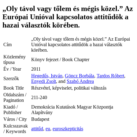
„Oly távol vagy tőlem és mégis közel.” Az
Európai Unióval kapcsolatos attitűdök a
hazai választók körében.
„Oly távol vagy tőlem és mégis közel.” Az Európai
Cím
Unióval kapcsolatos attitűdök a hazai választók
körében.
Közlemény
Könyv fejezet / Book Chapter
típusa
Év / Year
2011
Hegedűs, István
,
Göncz Borbála
,
Tardos Róbert
,
Szerzők
Enyedi Zsolt
, and
Szabó Andrea
Book Title
Részvétel, képviselet, politikai változás
Oldalszám /
211-240
Pagination
Kiadó /
Demokrácia Kutatások Magyar Központja
Publisher
Alapítvány
Város / City
Budapest
Kulcsszavak
attitűd
,
eu
,
euroszkepticitás
/ Keywords