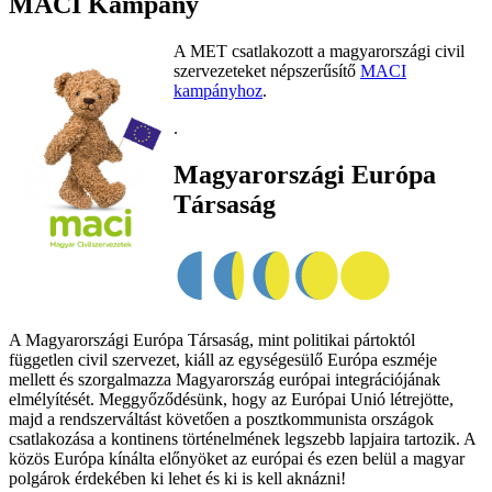
MACI Kampány
A MET csatlakozott a magyarországi civil
szervezeteket népszerűsítő
MACI
kampányhoz
.
.
Magyarországi Európa
Társaság
A Magyarországi Európa Társaság, mint politikai pártoktól
független civil szervezet, kiáll az egységesülő Európa eszméje
mellett és szorgalmazza Magyarország európai integrációjának
elmélyítését. Meggyőződésünk, hogy az Európai Unió létrejötte,
majd a rendszerváltást követően a posztkommunista országok
csatlakozása a kontinens történelmének legszebb lapjaira tartozik. A
közös Európa kínálta előnyöket az európai és ezen belül a magyar
polgárok érdekében ki lehet és ki is kell aknázni!