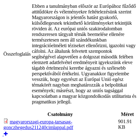
Ebben a tanulmányban először az Európához fűződő
attitűdökre és véleményekre feltételezésünk szerint
Magyarországon is jelentős hatást gyakorló,
külsődlegesnek tekinthető körülményeket tekintjük
röviden át. Az európai uniós szakirodalomban
rendszeresen tárgyalt témák beemelése ellenére
természetesen nem áll szándékunkban
integrációelméleti téziseket ellenőrizni, igazolni vagy
cáfolni. Az általunk felvetett szempontok
Összefoglalás
segítségével alapvetően a dolgozat második felében
elemzett adatfelvétel eredményeit igyekszünk eleve
tágabb értelmezési keretbe ágyazni és szélesebb
perspektívából értékelni. Ugyanakkor figyelembe
vesszük, hogy egyrészt az Európai Unió egész
témakörét nagyban meghatározzák a belpolitikai
események; másrészt, hogy az uniós tagsággal
kapcsolatban a magyar közgondolkodás utilitarista és
pragmatikus jellegű.
Csatolmány
Méret
901.91
magyarorszagi-europa-tarsasag-
KB
gonczhegedus211240cimlappal.pdf