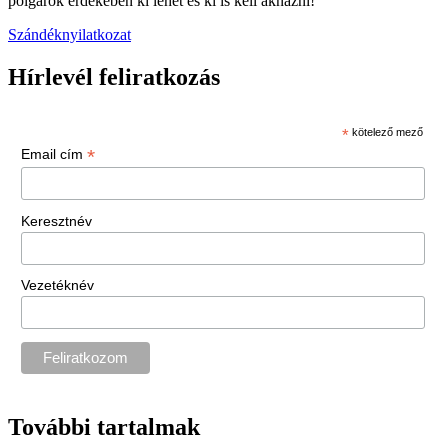
polgárok érdekében ki lehet és ki is kell aknázni!
Szándéknyilatkozat
Hírlevél feliratkozás
*
kötelező mező
*
Email cím
Keresztnév
Vezetéknév
További tartalmak