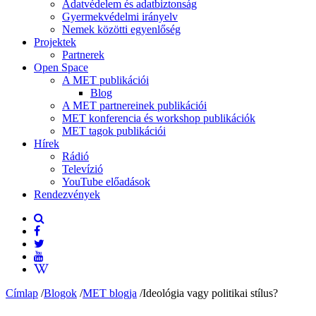
Adatvédelem és adatbiztonság
Gyermekvédelmi irányelv
Nemek közötti egyenlőség
Projektek
Partnerek
Open Space
A MET publikációi
Blog
A MET partnereinek publikációi
MET konferencia és workshop publikációk
MET tagok publikációi
Hírek
Rádió
Televízió
YouTube előadások
Rendezvények
Címlap
/
Blogok
/
MET blogja
/
Ideológia vagy politikai stílus?