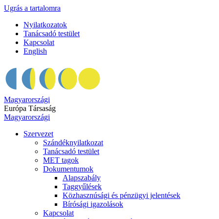
Ugrás a tartalomra
Nyilatkozatok
Tanácsadó testület
Kapcsolat
English
Magyarországi
Európa Társaság
Magyarországi
Szervezet
Szándéknyilatkozat
Tanácsadó testület
MET tagok
Dokumentumok
Alapszabály
Taggyűlések
Közhasznúsági és pénzügyi jelentések
Bírósági igazolások
Kapcsolat