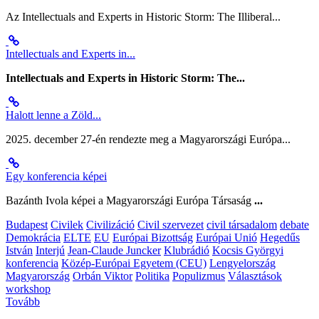
Az Intellectuals and Experts in Historic Storm: The Illiberal...
Intellectuals and Experts in...
Intellectuals and Experts in Historic Storm: The...
Halott lenne a Zöld...
2025. december 27-én rendezte meg a Magyarországi Európa...
Egy konferencia képei
Bazánth Ivola képei a Magyarországi Európa Társaság
...
Budapest
Civilek
Civilizáció
Civil szervezet
civil társadalom
debate
Demokrácia
ELTE
EU
Európai Bizottság
Európai Unió
Hegedűs
István
Interjú
Jean-Claude Juncker
Klubrádió
Kocsis Györgyi
konferencia
Közép-Európai Egyetem (CEU)
Lengyelország
Magyarország
Orbán Viktor
Politika
Populizmus
Választások
workshop
Tovább