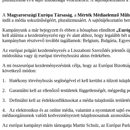
A
Magyarországi Európa Társaság
, a
Mérték Médiaelemző Műh
indít a média sokszínűségéért, pluralizmusáért. A sajtótájékoztatón b
Kampányunk a már bejegyzett és ebben a hónapban elindított
„Európ
kell aláírnia a kezdeményezést egy év alatt ahhoz, hogy legalább hét 
kampányban résztvevő további tagállamok: Belgium, Bulgária, Egyesü
Az európai polgári kezdeményezés a Lisszaboni Szerződés jelentős új
módosítása vagy új európai törvényhozási aktus érdekében.
A mi összeurópai kezdeményezésünk célja, hogy az Európai Bizottság 
következő módon:
1. Hatékony törvényhozás segítségével el kell kerülni a túlzott tulajdo
2. Garantálni kell az ellenőrző testületek függetlenségét, mégpedig po
3. Definiálni kell az érdekkonfliktusokat a média tulajdonlás területé
4. Az elektronikus és az online média, valamint a nyomtatott sajtó es
médiaorgánumok valódi kedvezményezett tulajdonosainak azonosításá
Az európai kampányt máris támogatja Martin Schulz, az Európai Parla