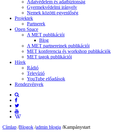
Adatvédelem és adatbiztonság
Gyermekvédelmi irányelv
Nemek közötti egyenlőség
Projektek
Partnerek
Open Space
A MET publikációi
Blog
A MET partnereinek publikációi
MET konferencia és workshop publikációk
MET tagok publikációi
Hírek
Rádió
Televízió
YouTube előadások
Rendezvények
Címlap
/
Blogok
/
admin blogja
/
Kampánystart