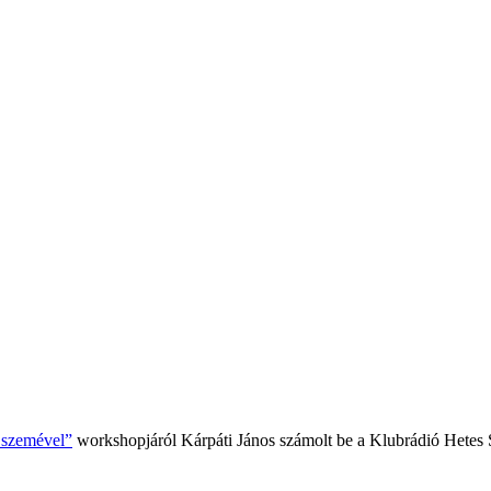
k szemével”
workshopjáról Kárpáti János számolt be a Klubrádió Hetes 