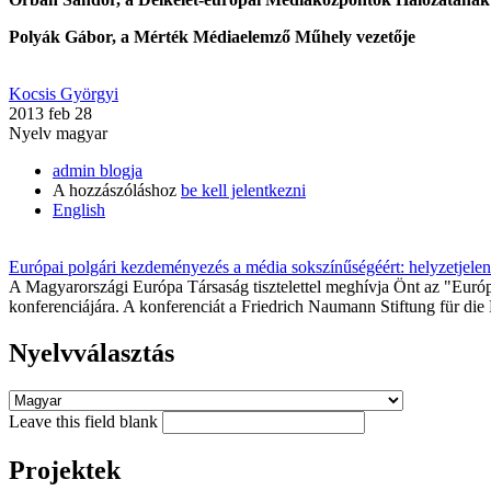
Polyák Gábor
, a Mérték Médiaelemző Műhely vezetője
Kocsis Györgyi
2013 feb 28
Nyelv
magyar
admin blogja
A hozzászóláshoz
be kell jelentkezni
English
Európai polgári kezdeményezés a média sokszínűségéért: helyzetjele
A Magyarországi Európa Társaság tisztelettel meghívja Önt az "Euró
konferenciájára. A konferenciát a Friedrich Naumann Stiftung für die 
Nyelvválasztás
Leave this field blank
Projektek