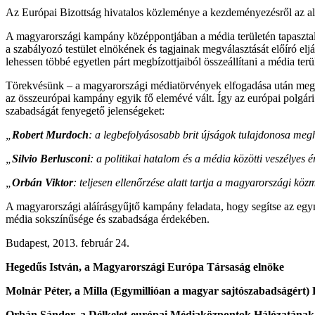
Az Európai Bizottság hivatalos közleménye a kezdeményezésről az al
A magyarországi kampány középpontjában a média területén tapasztalha
a szabályozó testület elnökének és tagjainak megválasztását előíró el
lehessen többé egyetlen párt megbízottjaiból összeállítani a média terü
Törekvésünk – a magyarországi médiatörvények elfogadása után megjel
az összeurópai kampány egyik fő elemévé vált. Így az európai polgá
szabadságát fenyegető jelenségeket:
„
Robert Murdoch
: a legbefolyásosabb brit újságok tulajdonosa megh
„
Silvio Berlusconi
: a politikai hatalom és a média közötti veszélyes é
„
Orbán Viktor
: teljesen ellenőrzése alatt tartja a magyarországi kö
A magyarországi aláírásgyűjtő kampány feladata, hogy segítse az egy
média sokszínűsége és szabadsága érdekében.
Budapest, 2013. február 24.
Hegedűs István
, a Magyarországi Európa Társaság elnöke
Molnár Péter
, a Milla (Egymillióan a magyar sajtószabadságért) 
Orbán Sándor
, a Délkelet-európai Médiaközpontok Hálózatának