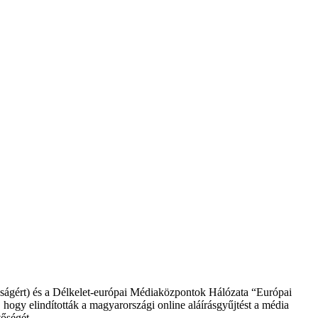
dságért) és a Délkelet-európai Médiaközpontok Hálózata “Európai
, hogy elindították a magyarországi online aláírásgyűjtést a média
őségét.