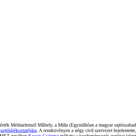
Mérték Médiaelemző Műhely, a Milla (Egymillióan a magyar sajtószaba
k
sajtótájékoztatójára
. A rendezvényen a négy civil szervezet bejelentette
 a MET nevében
Kocsis Györgyi
méltatta a kezdeményezés európai jelent