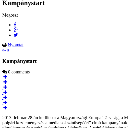
Kampánystart
Megoszt
Nyomtat
a-
a+
Kampánystart
0 comments
2013. február 28-án került sor a Magyarországi Európa Társaság, a 
polgári kezdeményezés a média sokszínűségéért” című kampányána
pluralizmusa és a sajtó szabadsága védelmében. A sajtótájékoztatón