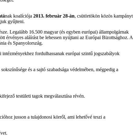
atá
nak koalíciója
2013. február 28-án
, csütörtökön közös kampányt
gjuk gyűjteni.
sze. Legalább 16.500 magyar (és egyben európai) állampolgárnak
ött érvényes aláírást be lehessen nyújtani az Európai Bizottsághoz. A
ánia és Spanyolország.
ai intézményekhez fordulhassanak európai szintű jogszabályok
ia sokszínűsége és a sajtó szabadsága védelmében, mégpedig a
kifejező testületi tagok megválasztása révén.
ióhoz jusson a tulajdonosi körről, ami lehetővé teszi a
 ívet.