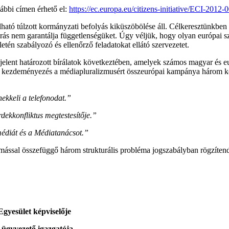
ábbi címen érhető el:
https://ec.europa.eu/citizens-initiative/ECI-2012
tó túlzott kormányzati befolyás kiküszöbölése áll. Célkeresztünkben a 
járás nem garantálja függetlenségüket. Úgy véljük, hogy olyan európai s
letén szabályozó és ellenőrző feladatokat ellátó szervezetet.
ent határozott bírálatok következtében, amelyek számos magyar és euró
ri kezdeményezés a médiapluralizmusért összeurópai kampánya három kö
ekkeli a telefonodat.”
rdekkonfliktus megtestesítője.”
zmédiát és a Médiatanácsot.”
mással összefüggő három strukturális probléma jogszabályban rögzítend
Egyesület képviselője
 ügyvezető igazgatója