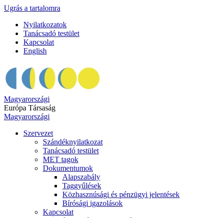
Ugrás a tartalomra
Nyilatkozatok
Tanácsadó testület
Kapcsolat
English
Magyarországi
Európa Társaság
Magyarországi
Szervezet
Szándéknyilatkozat
Tanácsadó testület
MET tagok
Dokumentumok
Alapszabály
Taggyűlések
Közhasznúsági és pénzügyi jelentések
Bírósági igazolások
Kapcsolat