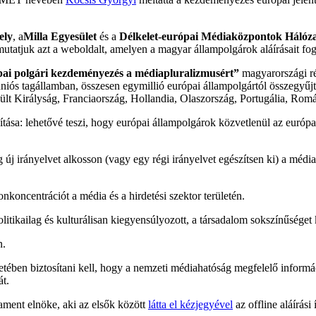
ely
, a
Milla Egyesület
és a
Délkelet-európai Médiaközpontok Hálóz
emutatjuk azt a weboldalt, amelyen a magyar állampolgárok aláírásait fo
ai polgári kezdeményezés a médiapluralizmusért”
magyarországi ré
uniós tagállamban, összesen egymillió európai állampolgártól összegyűjt
lt Királyság, Franciaország, Hollandia, Olaszország, Portugália, Rom
ítása: lehetővé teszi, hogy európai állampolgárok közvetlenül az európ
új irányelvet alkosson (vagy egy régi irányelvet egészítsen ki) a méd
nkoncentrációt a média és a hirdetési szektor területén.
litikailag és kulturálisan kiegyensúlyozott, a társadalom sokszínűséget 
n.
etében biztosítani kell, hogy a nemzeti médiahatóság megfelelő informác
t.
ment elnöke, aki az elsők között
látta el kézjegyével
az offline aláírási