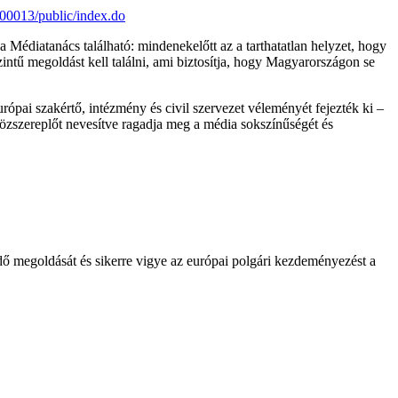
-000013/public/index.do
Médiatanács található: mindenekelőtt az a tarthatatlan helyzet, hogy
zintű megoldást kell találni, ami biztosítja, hogy Magyarországon se
pai szakértő, intézmény és civil szervezet véleményét fejezték ki –
zszereplőt nevesítve ragadja meg a média sokszínűségét és
ő megoldását és sikerre vigye az európai polgári kezdeményezést a