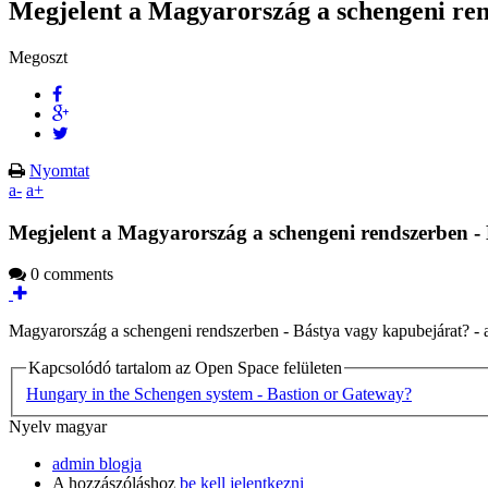
Megjelent a Magyarország a schengeni ren
Megoszt
Nyomtat
a-
a+
Megjelent a Magyarország a schengeni rendszerben -
0 comments
Magyarország a schengeni rendszerben - Bástya vagy kapubejárat? - 
Kapcsolódó tartalom az Open Space felületen
Hungary in the Schengen system - Bastion or Gateway?
Nyelv
magyar
admin blogja
A hozzászóláshoz
be kell jelentkezni