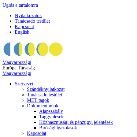
Ugrás a tartalomra
Nyilatkozatok
Tanácsadó testület
Kapcsolat
English
Magyarországi
Európa Társaság
Magyarországi
Szervezet
Szándéknyilatkozat
Tanácsadó testület
MET tagok
Dokumentumok
Alapszabály
Taggyűlések
Közhasznúsági és pénzügyi jelentések
Bírósági igazolások
Kapcsolat