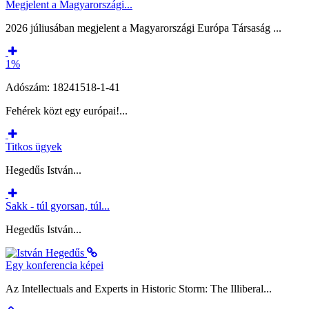
Megjelent a Magyarországi...
2026 júliusában megjelent a Magyarországi Európa Társaság ...
1%
Adószám: 18241518-1-41
Fehérek közt egy európai!...
Titkos ügyek
Hegedűs István...
Sakk - túl gyorsan, túl...
Hegedűs István...
Egy konferencia képei
Az Intellectuals and Experts in Historic Storm: The Illiberal...