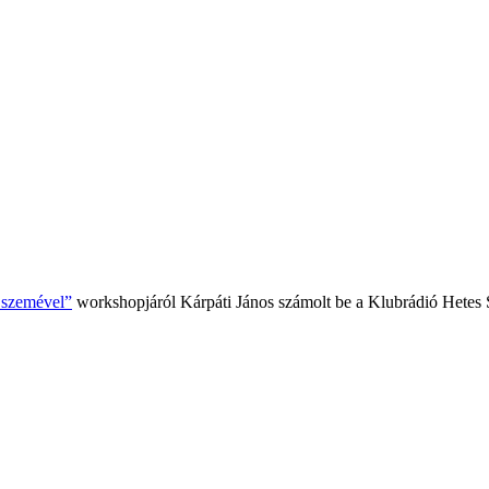
k szemével”
workshopjáról Kárpáti János számolt be a Klubrádió Hetes 