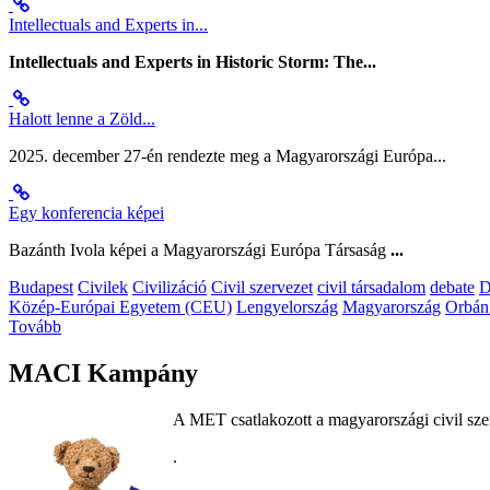
Intellectuals and Experts in...
Intellectuals and Experts in Historic Storm: The...
Halott lenne a Zöld...
2025. december 27-én rendezte meg a Magyarországi Európa...
Egy konferencia képei
Bazánth Ivola képei a Magyarországi Európa Társaság
...
Budapest
Civilek
Civilizáció
Civil szervezet
civil társadalom
debate
D
Közép-Európai Egyetem (CEU)
Lengyelország
Magyarország
Orbán
Tovább
MACI Kampány
A MET csatlakozott a magyarországi civil sze
.