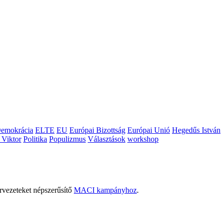
emokrácia
ELTE
EU
Európai Bizottság
Európai Unió
Hegedűs István
 Viktor
Politika
Populizmus
Választások
workshop
rvezeteket népszerűsítő
MACI kampányhoz
.