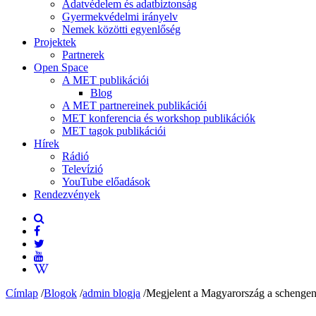
Adatvédelem és adatbiztonság
Gyermekvédelmi irányelv
Nemek közötti egyenlőség
Projektek
Partnerek
Open Space
A MET publikációi
Blog
A MET partnereinek publikációi
MET konferencia és workshop publikációk
MET tagok publikációi
Hírek
Rádió
Televízió
YouTube előadások
Rendezvények
Címlap
/
Blogok
/
admin blogja
/
Megjelent a Magyarország a schengeni