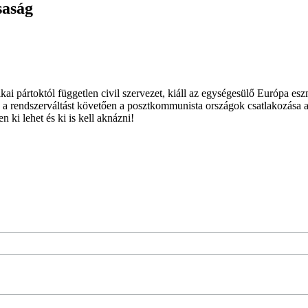
saság
ai pártoktól független civil szervezet, kiáll az egységesülő Európa es
 a rendszerváltást követően a posztkommunista országok csatlakozása a
 ki lehet és ki is kell aknázni!