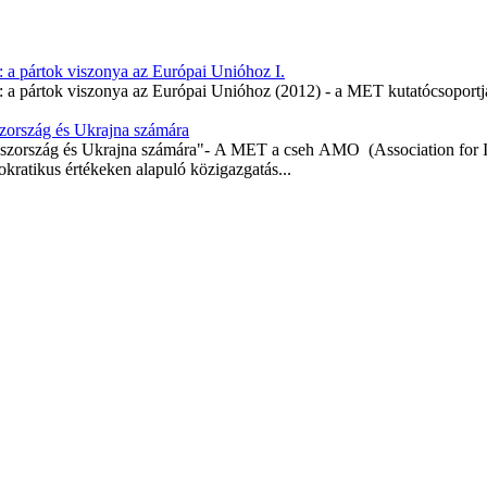
: a pártok viszonya az Európai Unióhoz I.
: a pártok viszonya az Európai Unióhoz (2012) - a MET kutatócsoportján
szország és Ukrajna számára
oszország és Ukrajna számára"- A MET a cseh AMO (Association for In
ratikus értékeken alapuló közigazgatás...