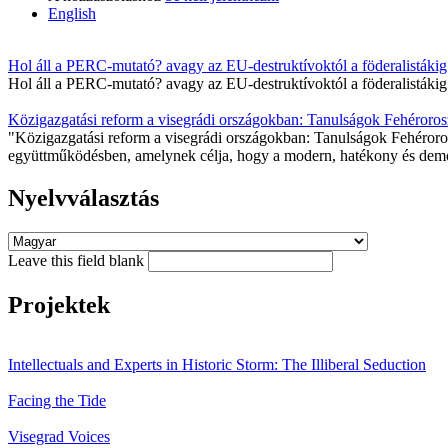
English
Hol áll a PERC-mutató? avagy az EU-destruktívoktól a föderalistákig
Hol áll a PERC-mutató? avagy az EU-destruktívoktól a föderalistákig
Közigazgatási reform a visegrádi országokban: Tanulságok Fehéroro
"Közigazgatási reform a visegrádi országokban: Tanulságok Fehéror
együttműködésben, amelynek célja, hogy a modern, hatékony és demok
Nyelvválasztás
Leave this field blank
Projektek
Intellectuals and Experts in Historic Storm: The Illiberal Seduction
Facing the Tide
Visegrad Voices