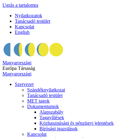
Ugrás a tartalomra
Nyilatkozatok
Tanácsadó testület
Kapcsolat
English
Magyarországi
Európa Társaság
Magyarországi
Szervezet
Szándéknyilatkozat
Tanácsadó testület
MET tagok
Dokumentumok
Alapszabály
Taggyűlések
Közhasznúsági és pénzügyi jelentések
Bírósági igazolások
Kapcsolat