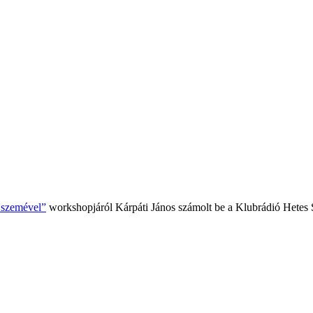
k szemével”
workshopjáról Kárpáti János számolt be a Klubrádió Hetes 