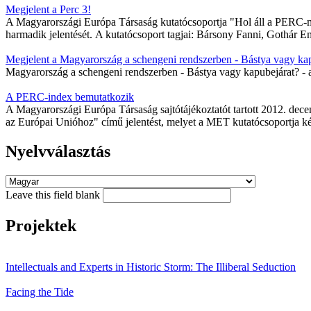
Megjelent a Perc 3!
A Magyarországi Európa Társaság kutatócsoportja "Hol áll a PERC-mu
harmadik jelentését. A kutatócsoport tagjai: Bársony Fanni, Gothár E
Megjelent a Magyarország a schengeni rendszerben - Bástya vagy kap
Magyarország a schengeni rendszerben - Bástya vagy kapubejárat? - 
A PERC-index bemutatkozik
A Magyarországi Európa Társaság sajtótájékoztatót tartott 2012. dec
az Európai Unióhoz" című jelentést, melyet a MET kutatócsoportja kés
Nyelvválasztás
Leave this field blank
Projektek
Intellectuals and Experts in Historic Storm: The Illiberal Seduction
Facing the Tide