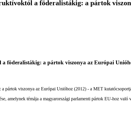
ktívoktól a föderalistákig: a pártok viszo
a föderalistákig: a pártok viszonya az Európai Unióho
: a pártok viszonya az Európai Unióhoz (2012) - a MET kutatócsoportján
tése, amelynek témája a magyarországi parlamenti pártok EU-hoz való