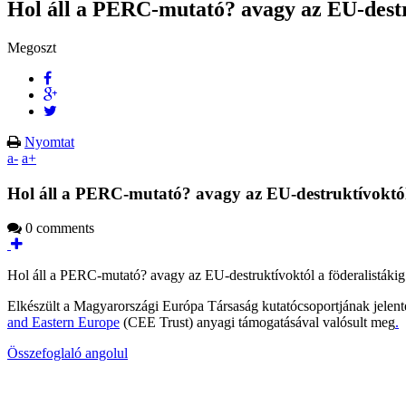
Hol áll a PERC-mutató? avagy az EU-destru
Megoszt
Nyomtat
a-
a+
Hol áll a PERC-mutató? avagy az EU-destruktívoktól 
0 comments
Hol áll a PERC-mutató? avagy az EU-destruktívoktól a föderalistákig
Elkészült a Magyarországi Európa Társaság kutatócsoportjának jelen
and Eastern Europe
(CEE Trust) anyagi támogatásával valósult meg
.
Összefoglaló angolul