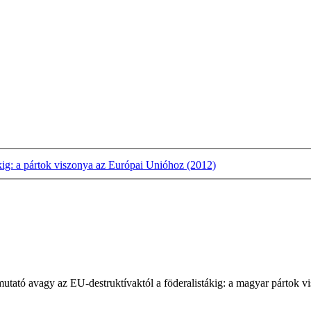
kig: a pártok viszonya az Európai Unióhoz (2012)
tató avagy az EU-destruktívaktól a föderalistákig: a magyar pártok v