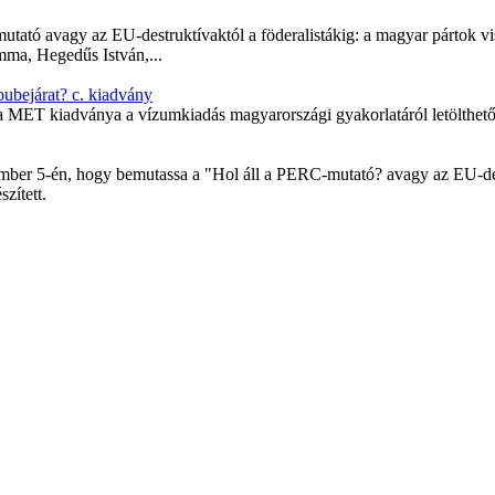
tató avagy az EU-destruktívaktól a föderalistákig: a magyar pártok v
mma, Hegedűs István,...
ubejárat? c. kiadvány
a MET kiadványa a vízumkiadás magyarországi gyakorlatáról letölthető 
ember 5-én, hogy bemutassa a "Hol áll a PERC-mutató? avagy az EU-dest
zített.