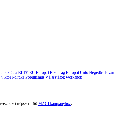
emokrácia
ELTE
EU
Európai Bizottság
Európai Unió
Hegedűs István
 Viktor
Politika
Populizmus
Választások
workshop
rvezeteket népszerűsítő
MACI kampányhoz
.