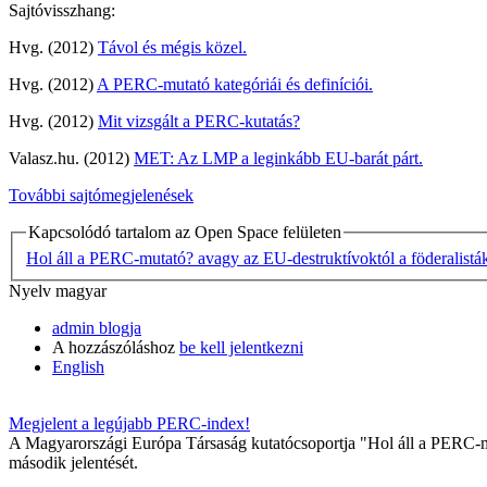
Sajtóvisszhang:
Hvg. (2012)
Távol és mégis közel.
Hvg. (2012)
A PERC-mutató kategóriái és definíciói.
Hvg. (2012)
Mit vizsgált a PERC-kutatás?
Valasz.hu. (2012)
MET: Az LMP a leginkább EU-barát párt.
További sajtómegjelenések
Kapcsolódó tartalom az Open Space felületen
Hol áll a PERC-mutató? avagy az EU-destruktívoktól a föderalistá
Nyelv
magyar
admin blogja
A hozzászóláshoz
be kell jelentkezni
English
Megjelent a legújabb PERC-index!
A Magyarországi Európa Társaság kutatócsoportja "Hol áll a PERC-mu
második jelentését.