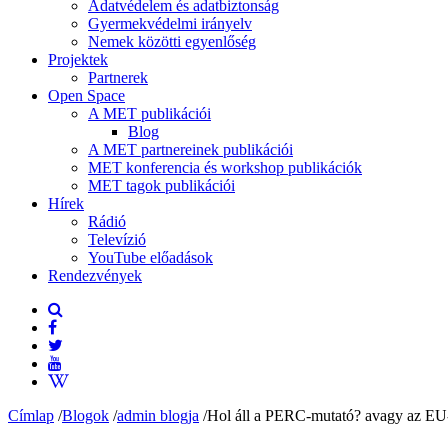
Adatvédelem és adatbiztonság
Gyermekvédelmi irányelv
Nemek közötti egyenlőség
Projektek
Partnerek
Open Space
A MET publikációi
Blog
A MET partnereinek publikációi
MET konferencia és workshop publikációk
MET tagok publikációi
Hírek
Rádió
Televízió
YouTube előadások
Rendezvények
Címlap
/
Blogok
/
admin blogja
/
Hol áll a PERC-mutató? avagy az EU-de