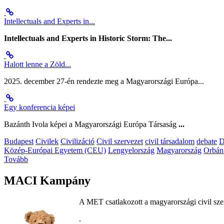
Intellectuals and Experts in...
Intellectuals and Experts in Historic Storm: The...
Halott lenne a Zöld...
2025. december 27-én rendezte meg a Magyarországi Európa...
Egy konferencia képei
Bazánth Ivola képei a Magyarországi Európa Társaság
...
Budapest
Civilek
Civilizáció
Civil szervezet
civil társadalom
debate
D
Közép-Európai Egyetem (CEU)
Lengyelország
Magyarország
Orbán
Tovább
MACI Kampány
A MET csatlakozott a magyarországi civil sze
.