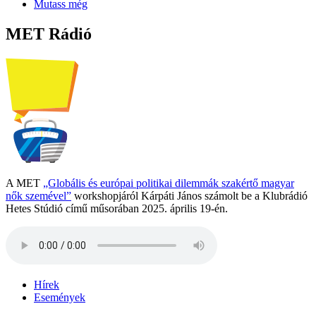
Mutass még
MET Rádió
A MET
„Globális és európai politikai dilemmák szakértő magyar
nők szemével”
workshopjáról Kárpáti János számolt be a Klubrádió
Hetes Stúdió című műsorában 2025. április 19-én.
Hírek
Események