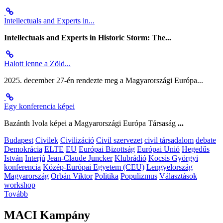
Intellectuals and Experts in...
Intellectuals and Experts in Historic Storm: The...
Halott lenne a Zöld...
2025. december 27-én rendezte meg a Magyarországi Európa...
Egy konferencia képei
Bazánth Ivola képei a Magyarországi Európa Társaság
...
Budapest
Civilek
Civilizáció
Civil szervezet
civil társadalom
debate
Demokrácia
ELTE
EU
Európai Bizottság
Európai Unió
Hegedűs
István
Interjú
Jean-Claude Juncker
Klubrádió
Kocsis Györgyi
konferencia
Közép-Európai Egyetem (CEU)
Lengyelország
Magyarország
Orbán Viktor
Politika
Populizmus
Választások
workshop
Tovább
MACI Kampány