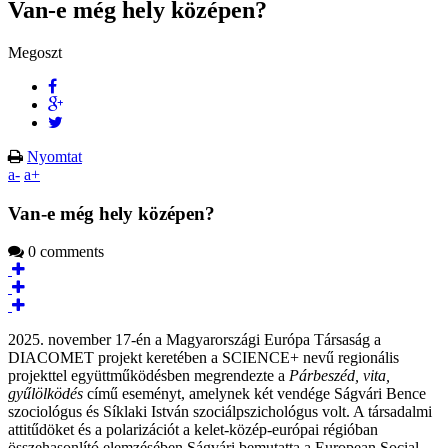
Van-e még hely középen?
Megoszt
Nyomtat
a-
a+
Van-e még hely középen?
0 comments
2025. november 17-én a Magyarországi Európa Társaság a
DIACOMET projekt keretében a SCIENCE+ nevű regionális
projekttel együttműködésben megrendezte a
Párbeszéd, vita,
gyűlölködés
című eseményt, amelynek két vendége Ságvári Bence
szociológus és Síklaki István szociálpszichológus volt. A társadalmi
attitűdöket és a polarizációt a kelet-közép-európai régióban
összehasonlító elemzésében Ságvári bemutatta a European Social