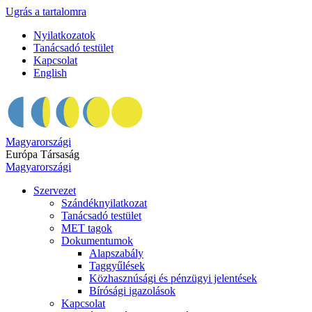
Ugrás a tartalomra
Nyilatkozatok
Tanácsadó testület
Kapcsolat
English
Magyarországi
Európa Társaság
Magyarországi
Szervezet
Szándéknyilatkozat
Tanácsadó testület
MET tagok
Dokumentumok
Alapszabály
Taggyűlések
Közhasznúsági és pénzügyi jelentések
Bírósági igazolások
Kapcsolat