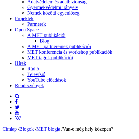
Adatvédelem és adatbiztonság
Gyermekvédelmi irányelv
Nemek közötti egyenlőség
Projektek
Partnerek
Open Space
A MET publikációi
Blog
A MET partnereinek publikációi
MET konferencia és workshop publikációk
MET tagok publikációi
Hírek
Rádió
Televízió
YouTube előadások
Rendezvények
Címlap
/
Blogok
/
MET blogja
/
Van-e még hely középen?