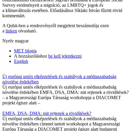
Survey eredményeit a migráció, az LMBTQ+ jogok és
a klímaváltozás esetében. Előadásához Síklaki István fűzött rövid
kommentárt.
A Qubit-ben a rendezvényről megjelent beszámolója ezen
a
linken
olvasható.
Nyelv
magyar
MET blogja
A hozzászóláshoz
be kell jelentkezni
English
Új európai uniós elképzelések és szabályok a médiaszabadság
növelése érdekében
Új európai uniós elképzelések és szabályok a médiaszabadság
növelése érdekében EMFA, DSA, DMA: mit rejtenek a rövidítések?
– a Magyarországi Európa Társaság workshopja a DIACOMET
projekt égisze alatt –
EMFA, DSA, DMA: mit rejtenek a rövidítések?
Új európai uniós elképzelések és szabályok a médiaszabadság
növelése érdekében címmel tartott workshopot a Magyarországi
Európa Társaság a DIACOMET projekt égisze alatt budapesti