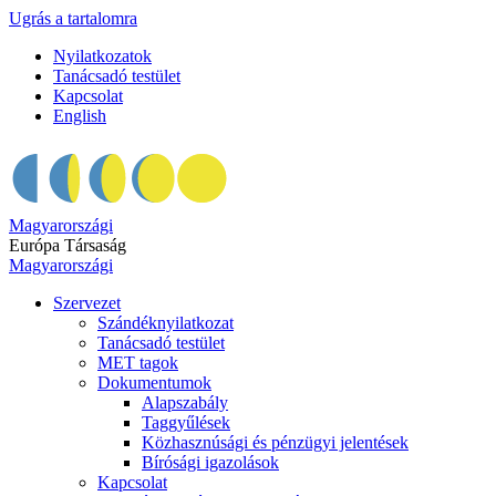
Ugrás a tartalomra
Nyilatkozatok
Tanácsadó testület
Kapcsolat
English
Magyarországi
Európa Társaság
Magyarországi
Szervezet
Szándéknyilatkozat
Tanácsadó testület
MET tagok
Dokumentumok
Alapszabály
Taggyűlések
Közhasznúsági és pénzügyi jelentések
Bírósági igazolások
Kapcsolat