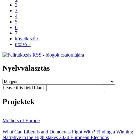
2
3
4
5
6
7
következő ›
utolsó »
Nyelvválasztás
Leave this field blank
Projektek
Mothers of Europe
What Can Liberals and Democrats Fight With? Finding a Winning
Narrative in the High-stakes 2024 European Elections