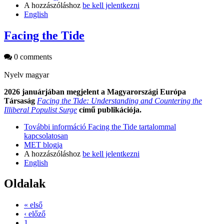
A hozzászóláshoz
be kell jelentkezni
English
Facing the Tide
0 comments
Nyelv
magyar
2026 januárjában megjelent a Magyarországi Európa
Társaság
Facing the Tide: Understanding and Countering the
Illiberal Populist Surge
című publikációja.
További információ
Facing the Tide tartalommal
kapcsolatosan
MET blogja
A hozzászóláshoz
be kell jelentkezni
English
Oldalak
« első
‹ előző
1