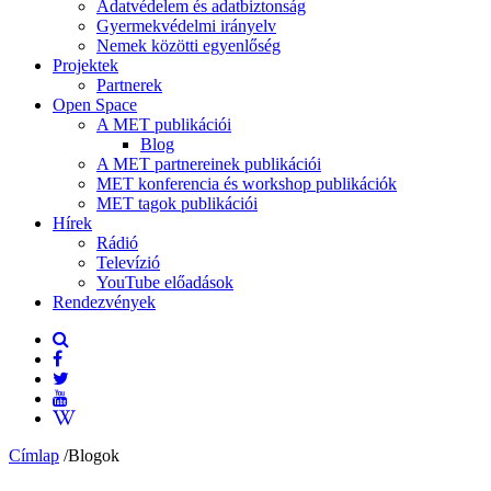
Adatvédelem és adatbiztonság
Gyermekvédelmi irányelv
Nemek közötti egyenlőség
Projektek
Partnerek
Open Space
A MET publikációi
Blog
A MET partnereinek publikációi
MET konferencia és workshop publikációk
MET tagok publikációi
Hírek
Rádió
Televízió
YouTube előadások
Rendezvények
Címlap
/
Blogok