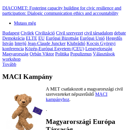
DIACOMET: Fostering capacity building for civic resilience and
participation: Dialogic communication ethics and accountability
Mutass még
Budapest
Civilek
Civilizáció
Civil szervezet
civil társadalom
debate
Demokrácia
ELTE
EU
Európai Bizottság
Európai Unió
Hegedűs
István
Interjú
Jean-Claude Juncker
Klubrádió
Kocsis Györgyi
konferencia
Közép-Európai Egyetem (CEU)
Lengyelország
Magyarország
Orbán Viktor
Politika
Populizmus
Választások
workshop
Tovább
MACI Kampány
A MET csatlakozott a magyarországi civil
szervezeteket népszerűsítő
MACI
kampányhoz
.
.
Magyarországi Európa
Társaság