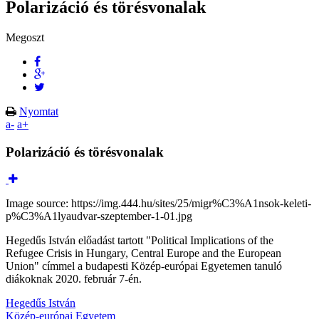
Polarizáció és törésvonalak
Megoszt
Nyomtat
a-
a+
Polarizáció és törésvonalak
Image source: https://img.444.hu/sites/25/migr%C3%A1nsok-keleti-
p%C3%A1lyaudvar-szeptember-1-01.jpg
Hegedűs István előadást tartott "Political Implications of the
Refugee Crisis in Hungary, Central Europe and the European
Union" címmel a budapesti Közép-európai Egyetemen tanuló
diákoknak 2020. február 7-én.
Hegedűs István
Közép-európai Egyetem