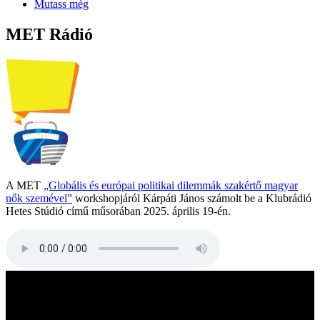
Mutass még
MET Rádió
A MET
„Globális és európai politikai dilemmák szakértő magyar
nők szemével”
workshopjáról Kárpáti János számolt be a Klubrádió
Hetes Stúdió című műsorában 2025. április 19-én.