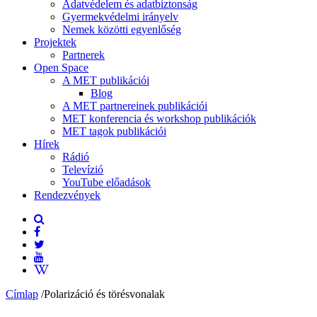
Adatvédelem és adatbiztonság
Gyermekvédelmi irányelv
Nemek közötti egyenlőség
Projektek
Partnerek
Open Space
A MET publikációi
Blog
A MET partnereinek publikációi
MET konferencia és workshop publikációk
MET tagok publikációi
Hírek
Rádió
Televízió
YouTube előadások
Rendezvények
Címlap
/
Polarizáció és törésvonalak