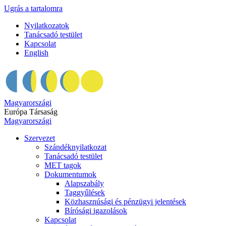
Ugrás a tartalomra
Nyilatkozatok
Tanácsadó testület
Kapcsolat
English
Magyarországi
Európa Társaság
Magyarországi
Szervezet
Szándéknyilatkozat
Tanácsadó testület
MET tagok
Dokumentumok
Alapszabály
Taggyűlések
Közhasznúsági és pénzügyi jelentések
Bírósági igazolások
Kapcsolat