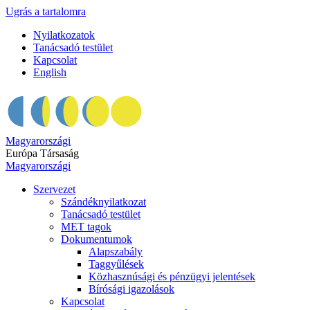
Ugrás a tartalomra
Nyilatkozatok
Tanácsadó testület
Kapcsolat
English
Magyarországi
Európa Társaság
Magyarországi
Szervezet
Szándéknyilatkozat
Tanácsadó testület
MET tagok
Dokumentumok
Alapszabály
Taggyűlések
Közhasznúsági és pénzügyi jelentések
Bírósági igazolások
Kapcsolat