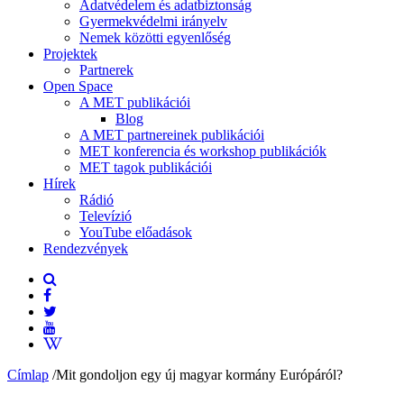
Adatvédelem és adatbiztonság
Gyermekvédelmi irányelv
Nemek közötti egyenlőség
Projektek
Partnerek
Open Space
A MET publikációi
Blog
A MET partnereinek publikációi
MET konferencia és workshop publikációk
MET tagok publikációi
Hírek
Rádió
Televízió
YouTube előadások
Rendezvények
Címlap
/
Mit gondoljon egy új magyar kormány Európáról?