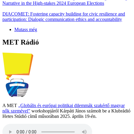
Narrative in the High-stakes 2024 European Elections
DIACOMET: Fostering capacity building for civic resilience and
participation: Dialogic communication ethics and accountability
Mutass még
MET Rádió
A MET
„Globális és európai politikai dilemmák szakértő magyar
nők szemével”
workshopjáról Kárpáti János számolt be a Klubrádió
Hetes Stúdió című műsorában 2025. április 19-én.