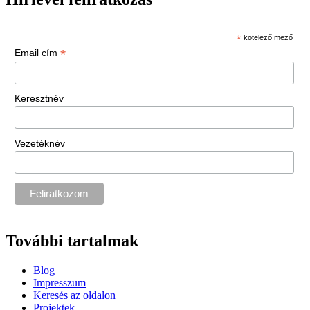
*
kötelező mező
*
Email cím
Keresztnév
Vezetéknév
További tartalmak
Blog
Impresszum
Keresés az oldalon
Projektek