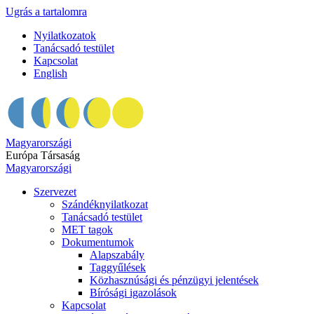
Ugrás a tartalomra
Nyilatkozatok
Tanácsadó testület
Kapcsolat
English
Magyarországi
Európa Társaság
Magyarországi
Szervezet
Szándéknyilatkozat
Tanácsadó testület
MET tagok
Dokumentumok
Alapszabály
Taggyűlések
Közhasznúsági és pénzügyi jelentések
Bírósági igazolások
Kapcsolat