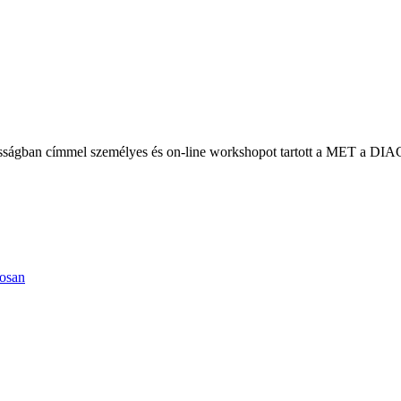
vánosságban címmel személyes és on-line workshopot tartott a MET a DI
tosan