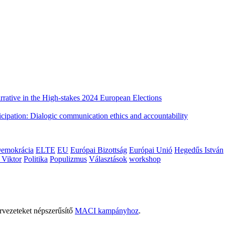
rative in the High-stakes 2024 European Elections
cipation: Dialogic communication ethics and accountability
emokrácia
ELTE
EU
Európai Bizottság
Európai Unió
Hegedűs István
 Viktor
Politika
Populizmus
Választások
workshop
rvezeteket népszerűsítő
MACI kampányhoz
.