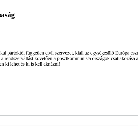
saság
ai pártoktól független civil szervezet, kiáll az egységesülő Európa es
 a rendszerváltást követően a posztkommunista országok csatlakozása a
 ki lehet és ki is kell aknázni!