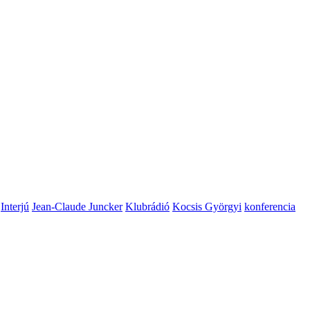
Interjú
Jean-Claude Juncker
Klubrádió
Kocsis Györgyi
konferencia