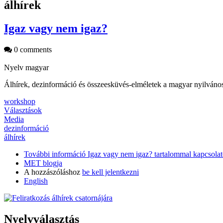
álhírek
Igaz vagy nem igaz?
0 comments
Nyelv
magyar
Álhírek, dezinformáció és összeesküvés-elméletek a magyar nyil
workshop
Választások
Media
dezinformáció
álhírek
További információ
Igaz vagy nem igaz? tartalommal kapcsola
MET blogja
A hozzászóláshoz
be kell jelentkezni
English
Nyelvválasztás