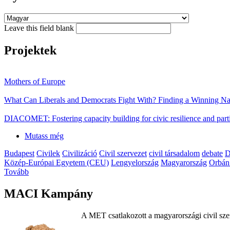
Leave this field blank
Projektek
Mothers of Europe
What Can Liberals and Democrats Fight With? Finding a Winning Nar
DIACOMET: Fostering capacity building for civic resilience and parti
Mutass még
Budapest
Civilek
Civilizáció
Civil szervezet
civil társadalom
debate
D
Közép-Európai Egyetem (CEU)
Lengyelország
Magyarország
Orbán
Tovább
MACI Kampány
A MET csatlakozott a magyarországi civil sze