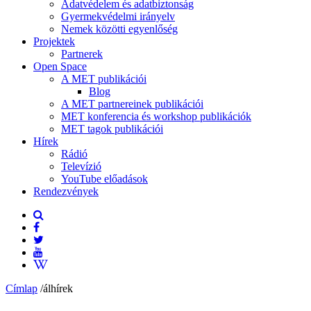
Adatvédelem és adatbiztonság
Gyermekvédelmi irányelv
Nemek közötti egyenlőség
Projektek
Partnerek
Open Space
A MET publikációi
Blog
A MET partnereinek publikációi
MET konferencia és workshop publikációk
MET tagok publikációi
Hírek
Rádió
Televízió
YouTube előadások
Rendezvények
Címlap
/
álhírek