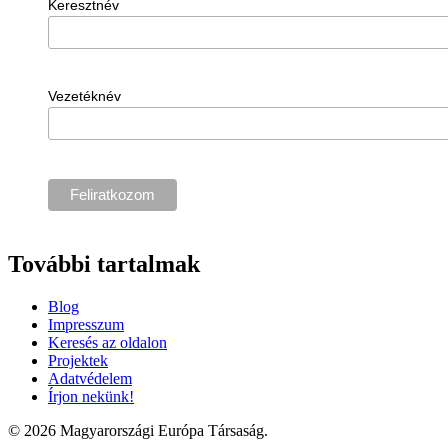
Keresztnév
Vezetéknév
További tartalmak
Blog
Impresszum
Keresés az oldalon
Projektek
Adatvédelem
Írjon nekünk!
© 2026 Magyarországi Európa Társaság.