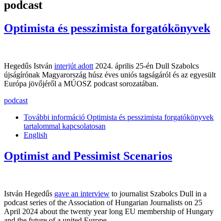
podcast
Optimista és pesszimista forgatókönyvek
Hegedűs István
interjút adott
2024. április 25-én Dull Szabolcs
újságírónak Magyarország húsz éves uniós tagságáról és az egyesült
Európa jövőjéről a MÚOSZ podcast sorozatában.
podcast
További információ
Optimista és pesszimista forgatókönyvek
tartalommal kapcsolatosan
English
Optimist and Pessimist Scenarios
István Hegedűs
gave an interview
to journalist Szabolcs Dull in a
podcast series of the Association of Hungarian Journalists on 25
April 2024 about the twenty year long EU membership of Hungary
and the future of a united Europe.