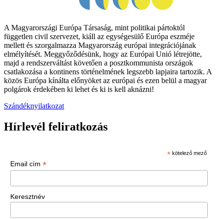
A Magyarországi Európa Társaság, mint politikai pártoktól
független civil szervezet, kiáll az egységesülő Európa eszméje
mellett és szorgalmazza Magyarország európai integrációjának
elmélyítését. Meggyőződésünk, hogy az Európai Unió létrejötte,
majd a rendszerváltást követően a posztkommunista országok
csatlakozása a kontinens történelmének legszebb lapjaira tartozik. A
közös Európa kínálta előnyöket az európai és ezen belül a magyar
polgárok érdekében ki lehet és ki is kell aknázni!
Szándéknyilatkozat
Hírlevél feliratkozás
*
kötelező mező
*
Email cím
Keresztnév