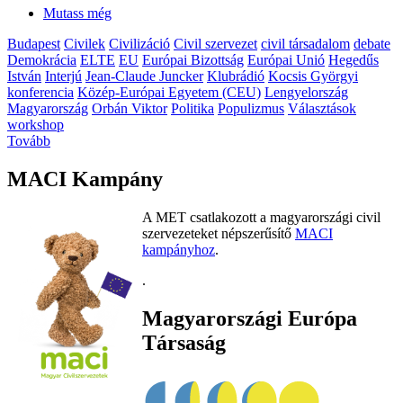
Mutass még
Budapest
Civilek
Civilizáció
Civil szervezet
civil társadalom
debate
Demokrácia
ELTE
EU
Európai Bizottság
Európai Unió
Hegedűs
István
Interjú
Jean-Claude Juncker
Klubrádió
Kocsis Györgyi
konferencia
Közép-Európai Egyetem (CEU)
Lengyelország
Magyarország
Orbán Viktor
Politika
Populizmus
Választások
workshop
Tovább
MACI Kampány
A MET csatlakozott a magyarországi civil
szervezeteket népszerűsítő
MACI
kampányhoz
.
.
Magyarországi Európa
Társaság