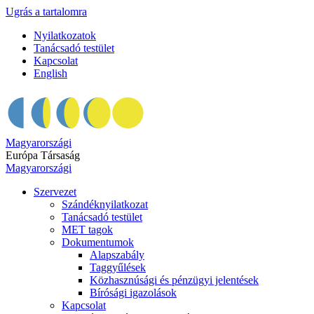
Ugrás a tartalomra
Nyilatkozatok
Tanácsadó testület
Kapcsolat
English
Magyarországi
Európa Társaság
Magyarországi
Szervezet
Szándéknyilatkozat
Tanácsadó testület
MET tagok
Dokumentumok
Alapszabály
Taggyűlések
Közhasznúsági és pénzügyi jelentések
Bírósági igazolások
Kapcsolat