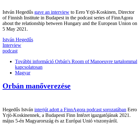
István Hegedűs
gave an interview
to Eero Yrjö-Koskinen, Director
of Finnish Institute in Budapest in the podcast series of FinnAgora
about the relationship between Hungary and the European Union on
5 May 2021.
István Hegedűs
Interview
podcast
További információ
Orbán's Room of Manoeuvre tartalommal
kapcsolatosan
Magyar
Orbán manőverezése
Hegedűs István
interjút adott a FinnAgora podcast sorozatában
Eero
Yrjö-Koskinennek, a Budapesti Finn Intézet igazgatójának 2021.
május 5-én Magyarország és az Európai Unió viszonyáról.