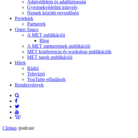
Adatvédelem és adatbiztonság
Gyermekvédelmi irányelv
Nemek közötti egyenlőség
Projektek
Partnerek
Open Space
A MET publikációi
Blog
A MET partnereinek publikációi
MET konferencia és workshop publikációk
MET tagok publikációi
Hírek
Rádió
Televízió
YouTube előadások
Rendezvények
Címlap
/
podcast