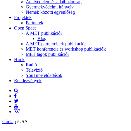
Adatvédelem és adatbiztonság
Gyermekvédelmi irányelv
Nemek közötti egyenlőség
Projektek
Partnerek
Open Space
A MET publikációi
Blog
A MET partnereinek publikációi
MET konferencia és workshop publikációk
MET tagok publikációi
Hírek
Rádió
Televízió
YouTube előadások
Rendezvények
Címlap
/
USA