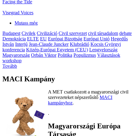
Facing the Tide
Visegrad Voices
Mutass még
Budapest
Civilek
Civilizáció
Civil szervezet
civil társadalom
debate
Demokrácia
ELTE
EU
Európai Bizottság
Európai Unió
Hegedűs
István
Interjú
Jean-Claude Juncker
Klubrádió
Kocsis Györgyi
konferencia
Közép-Európai Egyetem (CEU)
Lengyelország
Magyarország
Orbán Viktor
Politika
Populizmus
Választások
workshop
Tovább
MACI Kampány
A MET csatlakozott a magyarországi civil
szervezeteket népszerűsítő
MACI
kampányhoz
.
.
Magyarországi Európa
Társaság