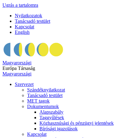
Ugrás a tartalomra
Nyilatkozatok
Tanácsadó testület
Kapcsolat
English
Magyarországi
Európa Társaság
Magyarországi
Szervezet
Szándéknyilatkozat
Tanácsadó testület
MET tagok
Dokumentumok
Alapszabály
Taggyűlések
Közhasznúsági és pénzügyi jelentések
Bírósági igazolások
Kapcsolat