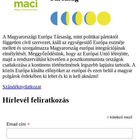
A Magyarországi Európa Társaság, mint politikai pártoktól
független civil szervezet, kiáll az egységesülő Európa eszméje
mellett és szorgalmazza Magyarország európai integrációjának
elmélyítését. Meggyőződésünk, hogy az Európai Unió létrejötte,
majd a rendszerváltást követően a posztkommunista országok
csatlakozása a kontinens történelmének legszebb lapjaira tartozik. A
közös Európa kínálta előnyöket az európai és ezen belül a magyar
polgárok érdekében ki lehet és ki is kell aknázni!
Szándéknyilatkozat
Hírlevél feliratkozás
*
kötelező mező
*
Email cím