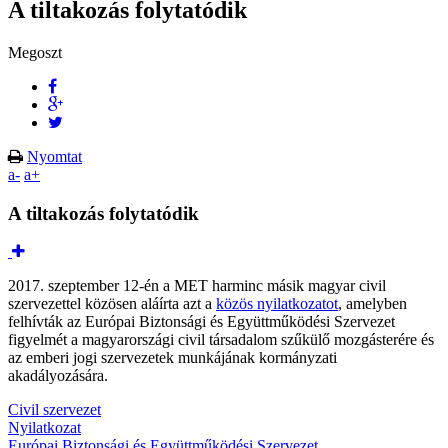
A tiltakozás folytatódik
Megoszt
Nyomtat
a-
a+
A tiltakozás folytatódik
2017. szeptember 12-én a MET harminc másik magyar civil
szervezettel közösen aláírta azt a
közös nyilatkozatot
, amelyben
felhívták az Európai Biztonsági és Együttműködési Szervezet
figyelmét a magyarországi civil társadalom szűkülő mozgásterére és
az emberi jogi szervezetek munkájának kormányzati
akadályozására.
Civil szervezet
Nyilatkozat
Európai Biztonsági és Együttműködési Szervezet