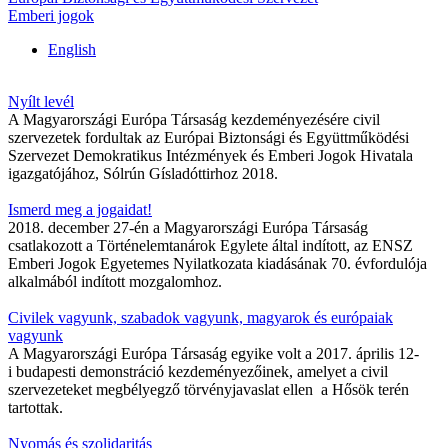
Emberi jogok
English
Nyílt levél
A Magyarországi Európa Társaság kezdeményezésére civil
szervezetek fordultak az Európai Biztonsági és Együttműködési
Szervezet Demokratikus Intézmények és Emberi Jogok Hivatala
igazgatójához, Sólrún Gísladóttirhoz 2018.
Ismerd meg a jogaidat!
2018. december 27-én a Magyarországi Európa Társaság
csatlakozott a Történelemtanárok Egylete által indított, az ENSZ
Emberi Jogok Egyetemes Nyilatkozata kiadásának 70. évfordulója
alkalmából indított mozgalomhoz.
Civilek vagyunk, szabadok vagyunk, magyarok és európaiak
vagyunk
A Magyarországi Európa Társaság egyike volt a 2017. április 12-
i budapesti demonstráció kezdeményezőinek, amelyet a civil
szervezeteket megbélyegző törvényjavaslat ellen a Hősök terén
tartottak.
Nyomás és szolidaritás