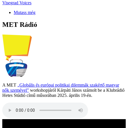
Visegrad Voices
Mutass még
MET Rádió
A MET
„Globális és európai politikai dilemmák szakértő magyar
nők szemével”
workshopjáról Kárpáti János számolt be a Klubrádió
Hetes Stúdió című műsorában 2025. április 19-én.