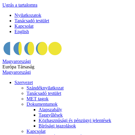
Ugrás a tartalomra
Nyilatkozatok
Tanácsadó testület
Kapcsolat
English
Magyarországi
Európa Társaság
Magyarországi
Szervezet
Szándéknyilatkozat
Tanácsadó testület
MET tagok
Dokumentumok
Alapszabály
Taggyűlések
Közhasznúsági és pénzügyi jelentések
Bírósági igazolások
Kapcsolat