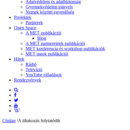
Adatvédelem és adatbiztonság
Gyermekvédelmi irányelv
Nemek közötti egyenlőség
Projektek
Partnerek
Open Space
A MET publikációi
Blog
A MET partnereinek publikációi
MET konferencia és workshop publikációk
MET tagok publikációi
Hírek
Rádió
Televízió
YouTube előadások
Rendezvények
Címlap
/
A tiltakozás folytatódik