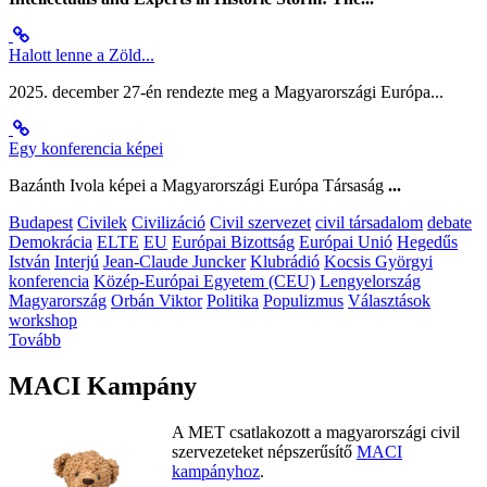
Halott lenne a Zöld...
2025. december 27-én rendezte meg a Magyarországi Európa...
Egy konferencia képei
Bazánth Ivola képei a Magyarországi Európa Társaság
...
Budapest
Civilek
Civilizáció
Civil szervezet
civil társadalom
debate
Demokrácia
ELTE
EU
Európai Bizottság
Európai Unió
Hegedűs
István
Interjú
Jean-Claude Juncker
Klubrádió
Kocsis Györgyi
konferencia
Közép-Európai Egyetem (CEU)
Lengyelország
Magyarország
Orbán Viktor
Politika
Populizmus
Választások
workshop
Tovább
MACI Kampány
A MET csatlakozott a magyarországi civil
szervezeteket népszerűsítő
MACI
kampányhoz
.