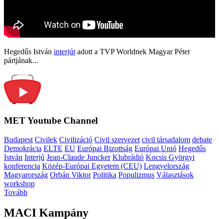
Hegedűs István
interjút
adott a TVP Worldnek Magyar Péter
pártjának...
MET Youtube Channel
Budapest
Civilek
Civilizáció
Civil szervezet
civil társadalom
debate
Demokrácia
ELTE
EU
Európai Bizottság
Európai Unió
Hegedűs
István
Interjú
Jean-Claude Juncker
Klubrádió
Kocsis Györgyi
konferencia
Közép-Európai Egyetem (CEU)
Lengyelország
Magyarország
Orbán Viktor
Politika
Populizmus
Választások
workshop
Tovább
MACI Kampány