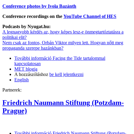
Conference photos by Ivola Bazánth
Conference recordings on the
YouTube Channel of HES
Podcasts by Nyugat.hu:
A legnagyobb kérdés az, hogy képes lesz-e önmegtartóztatásra a
politikai elit?
Nem csak az fontos, Orbán Viktor milyen lett. Hogyan nőtt meg
propaganda szerepe hazánkban?
További információ
Facing the Tide tartalommal
kapcsolatosan
MET blogja
A hozzászóláshoz
be kell jelentkezni
English
Partnerek:
Friedrich Naumann Stiftung (Potzdam-
Prague)
További információ
Friedrich Naumann Stiftung (Potzdam-