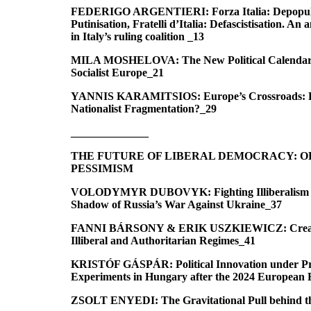
FEDERIGO ARGENTIERI: Forza Italia: Depopulis
Putinisation, Fratelli d’Italia: Defascistisation. An 
in Italy’s ruling coalition _13
MILA MOSHELOVA: The New Political Calendar of 
Socialist Europe_21
YANNIS KARAMITSIOS: Europe’s Crossroads: Fed
Nationalist Fragmentation?_29
______________
THE FUTURE OF LIBERAL DEMOCRACY: O
PESSIMISM
VOLODYMYR DUBOVYK: Fighting Illiberalism an
Shadow of Russia’s War Against Ukraine_37
FANNI BÁRSONY & ERIK USZKIEWICZ: Creative 
Illiberal and Authoritarian Regimes_41
KRISTÓF GÁSPÁR: Political Innovation under Pr
Experiments in Hungary after the 2024 European 
ZSOLT ENYEDI: The Gravitational Pull behind the 