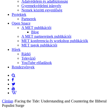
Adatvédelem és adatbiztonság
Gyermekvédelmi irányelv
Nemek közötti egyenlőség
Projektek
Partnerek
Open Space
A MET publikációi
Blog
A MET partnereinek publikációi
MET konferencia és workshop publikációk
MET tagok publikációi
Hírek
Rádió
Televízió
YouTube előadások
Rendezvények
Címlap
/
Facing the Tide: Understanding and Countering the Illiberal
Populist Surge