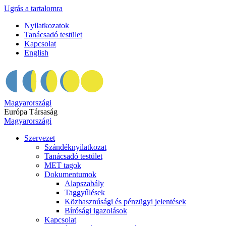
Ugrás a tartalomra
Nyilatkozatok
Tanácsadó testület
Kapcsolat
English
Magyarországi
Európa Társaság
Magyarországi
Szervezet
Szándéknyilatkozat
Tanácsadó testület
MET tagok
Dokumentumok
Alapszabály
Taggyűlések
Közhasznúsági és pénzügyi jelentések
Bírósági igazolások
Kapcsolat