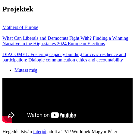
Projektek
Mothers of Europe
What Can Liberals and Democrats Fight With? Finding a Winning
Narrative in the High-stakes 2024 European Elections
DIACOMET: Fostering capacity building for civic resilience and
participation: Dialogic communication ethics and accountability
Mutass még
Hegedűs István
interjút
adott a TVP Worldnek Magyar Péter