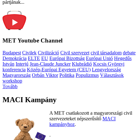
pártjának...
MET Youtube Channel
Budapest
Civilek
Civilizáció
Civil szervezet
civil társadalom
debate
Demokrácia
ELTE
EU
Európai Bizottság
Európai Unió
Hegedűs
István
Interjú
Jean-Claude Juncker
Klubrádió
Kocsis Györgyi
konferencia
Közép-Európai Egyetem (CEU)
Lengyelország
Magyarország
Orbán Viktor
Politika
Populizmus
Választások
workshop
Tovább
MACI Kampány
A MET csatlakozott a magyarországi civil
szervezeteket népszerűsítő
MACI
kampányhoz
.
.