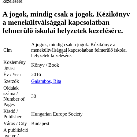
kezelésére.
A jogok, mindig csak a jogok. Kézikönyv
a menekültválsággal kapcsolatban
felmerülő iskolai helyzetek kezelésére.
A jogok, mindig csak a jogok. Kézikönyv a
Cím
menekültválsággal kapcsolatban felmerülő iskolai
helyzetek kezelésére.
Közlemény
Könyv / Book
típusa
Év / Year
2016
Szerzők
Galambos, Rita
Oldalak
száma /
30
Number of
Pages
Kiadó /
Hungarian Europe Society
Publisher
Város / City
Budapest
A publikáció
nyelve /