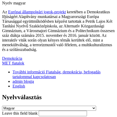
Nyelv
magyar
Az
Európai állampolgári jogok-projekt
keretében a Demokratikus
Ifjúságért Alapítvány munkatársai a Magyarországi Európa
Társasággal együttműködésben képzést tartottak a Petrik Lajos Két
Tanítási Nyelvű Szakközépiskola, az Alternatív Közgazdasági
Gimnázium, a Városmajori Gimnázium és a Politechnikum összesen
száz diákja számára 2015. november és 2016. január között. Az
interaktív viták során olyan kényes témák kerültek elő, mint a
menekültválság, a terrorizmustól való félelem, a multikulturalizmus
és a szólásszabadság.
Demokrácia
MET fiatalok
További információ
Fiatalság, demokrácia, befogadás
tartalommal kapcsolatosan
admin blogja
English
Nyelvválasztás
Leave this field blank