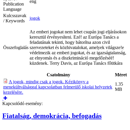
eng
Publication
Language
Kulcsszavak
jogok
/ Keywords
Az emberi jogokat nem lehet csupán jogi eljárásokon
keresztül érvényesíteni. Ezé! az Európa Tanács a
feladatának tekinti, hogy bátorítsa azon civil
Összefoglalás
szervezeteket és közhivatalokat, amelyek világsze!e
védelmezik az emberi jogokat, és az igazságtalanság,
az elnyomás és a diszkrimináció megelőzéséé!
küzdenek. Terry Davis, az Európa Tanács főtitkára
Csatolmány
Méret
A jogok, mindig csak a jogok. Kézikönyv a
1.35
menekültválsággal kapcsolatban felmerülő iskolai helyzetek
MB
kezelésére.
Kapcsolódó esemény:
Fiatalság, demokrácia, befogadás