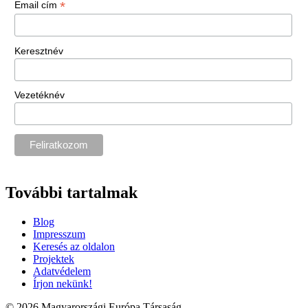
*
Email cím
Keresztnév
Vezetéknév
További tartalmak
Blog
Impresszum
Keresés az oldalon
Projektek
Adatvédelem
Írjon nekünk!
© 2026 Magyarországi Európa Társaság.