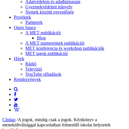
Adatvédelem és adatbiztonság
Gyermekvédelmi irányelv
Nemek közötti egyenlőség
Projektek
Partnerek
Open Space
A MET publikációi
Blog
A MET partnereinek publikációi
MET konferencia és workshop publikációk
MET tagok publikációi
Hírek
Rádió
Televízió
YouTube előadások
Rendezvények
Címlap
/
A jogok, mindig csak a jogok. Kézikönyv a
menekültválsággal kapcsolatban felmerülő iskolai helyzetek