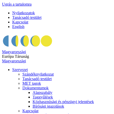
Ugrás a tartalomra
Nyilatkozatok
Tanácsadó testület
Kapcsolat
English
Magyarországi
Európa Társaság
Magyarországi
Szervezet
Szándéknyilatkozat
Tanácsadó testület
MET tagok
Dokumentumok
Alapszabály
Taggyűlések
Közhasznúsági és pénzügyi jelentések
Bírósági igazolások
Kapcsolat