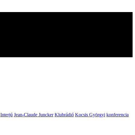
Interjú
Jean-Claude Juncker
Klubrádió
Kocsis Györgyi
konferencia