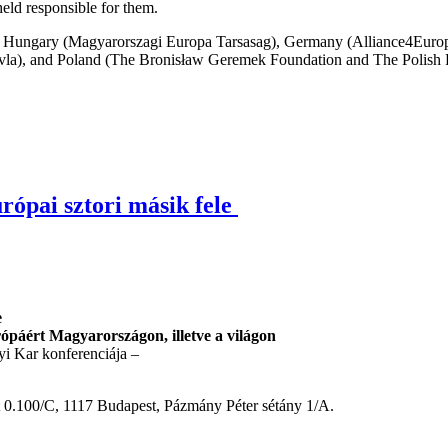
eld responsible for them.
 Hungary (Magyarorszagi Europa Tarsasag), Germany (Alliance4Europe
vla), and Poland (The Bronisław Geremek Foundation and The Polish
rópai sztori másik fele
e
ópáért Magyarországon, illetve a világon
i Kar konferenciája –
 0.100/C, 1117 Budapest, Pázmány Péter sétány 1/A.