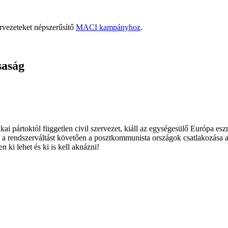
rvezeteket népszerűsítő
MACI kampányhoz
.
saság
ai pártoktól független civil szervezet, kiáll az egységesülő Európa es
 a rendszerváltást követően a posztkommunista országok csatlakozása a
 ki lehet és ki is kell aknázni!