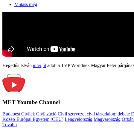
Mutass még
Hegedűs István
interjút
adott a TVP Worldnek Magyar Péter pártjának
MET Youtube Channel
Budapest
Civilek
Civilizáció
Civil szervezet
civil társadalom
debate
D
Közép-Európai Egyetem (CEU)
Lengyelország
Magyarország
Orbán
Tovább