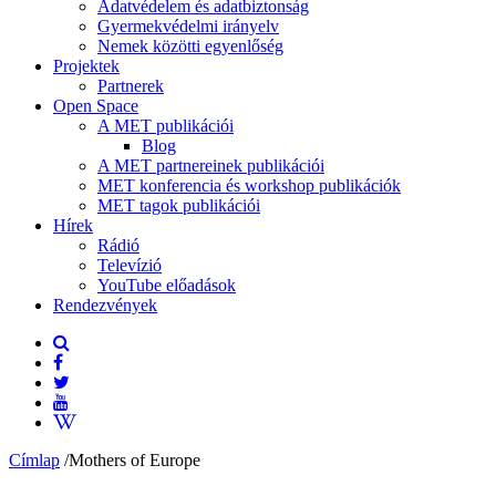
Adatvédelem és adatbiztonság
Gyermekvédelmi irányelv
Nemek közötti egyenlőség
Projektek
Partnerek
Open Space
A MET publikációi
Blog
A MET partnereinek publikációi
MET konferencia és workshop publikációk
MET tagok publikációi
Hírek
Rádió
Televízió
YouTube előadások
Rendezvények
Címlap
/
Mothers of Europe