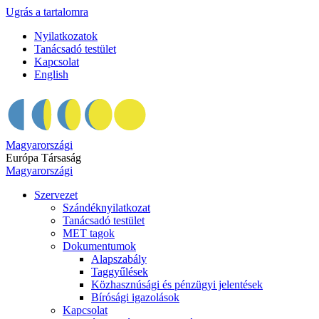
Ugrás a tartalomra
Nyilatkozatok
Tanácsadó testület
Kapcsolat
English
Magyarországi
Európa Társaság
Magyarországi
Szervezet
Szándéknyilatkozat
Tanácsadó testület
MET tagok
Dokumentumok
Alapszabály
Taggyűlések
Közhasznúsági és pénzügyi jelentések
Bírósági igazolások
Kapcsolat