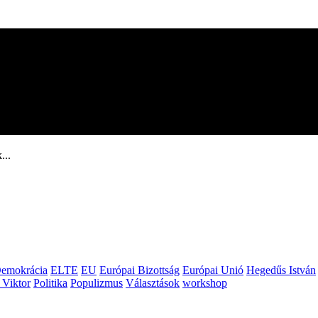
...
emokrácia
ELTE
EU
Európai Bizottság
Európai Unió
Hegedűs István
 Viktor
Politika
Populizmus
Választások
workshop