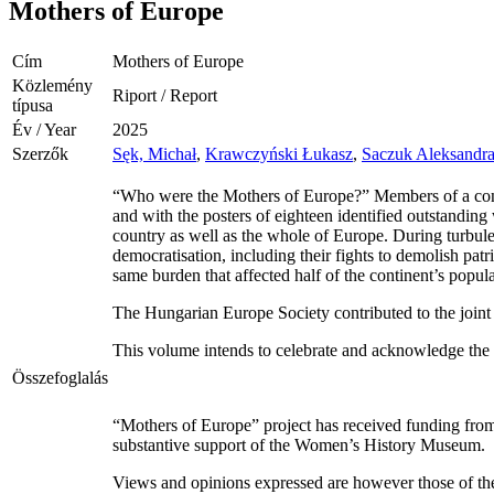
Mothers of Europe
Cím
Mothers of Europe
Közlemény
Riport / Report
típusa
Év / Year
2025
Szerzők
Sęk, Michał
,
Krawczyński Łukasz
,
Saczuk Aleksandr
“Who were the Mothers of Europe?” Members of a cons
and with the posters of eighteen identified outstanding
country as well as the whole of Europe. During turbulen
democratisation, including their fights to demolish pa
same burden that affected half of the continent’s popula
The Hungarian Europe Society contributed to the joint 
This volume intends to celebrate and acknowledge the 
Összefoglalás
“Mothers of Europe” project has received funding fro
substantive support of the Women’s History Museum.
Views and opinions expressed are however those of the