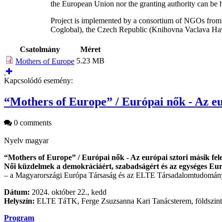
the European Union nor the granting authority can be h
Project is implemented by a consortium of NGOs from
Coglobal), the Czech Republic (Knihovna Vaclava Ha
Csatolmány
Méret
5.23 MB
Mothers of Europe
Kapcsolódó esemény:
“Mothers of Europe” / Európai nők - Az eu
0 comments
Nyelv
magyar
“Mothers of Europe” / Európai nők - Az európai sztori másik fel
Női küzdelmek a demokráciáért, szabadságért és az egységes Eur
– a Magyarországi Európa Társaság és az ELTE Társadalomtudomány
Dátum:
2024. október 22., kedd
Helyszín:
ELTE TáTK, Ferge Zsuzsanna Kari Tanácsterem, földszint
Program