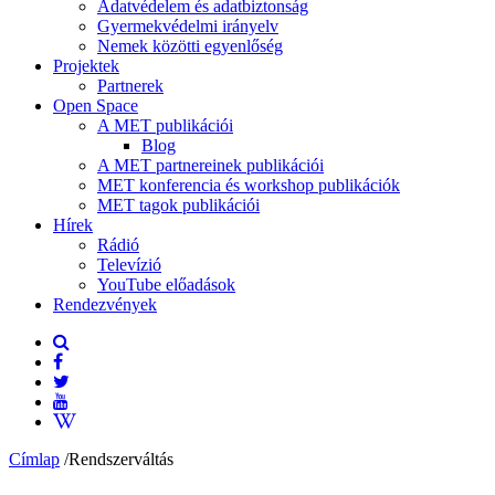
Adatvédelem és adatbiztonság
Gyermekvédelmi irányelv
Nemek közötti egyenlőség
Projektek
Partnerek
Open Space
A MET publikációi
Blog
A MET partnereinek publikációi
MET konferencia és workshop publikációk
MET tagok publikációi
Hírek
Rádió
Televízió
YouTube előadások
Rendezvények
Címlap
/
Rendszerváltás