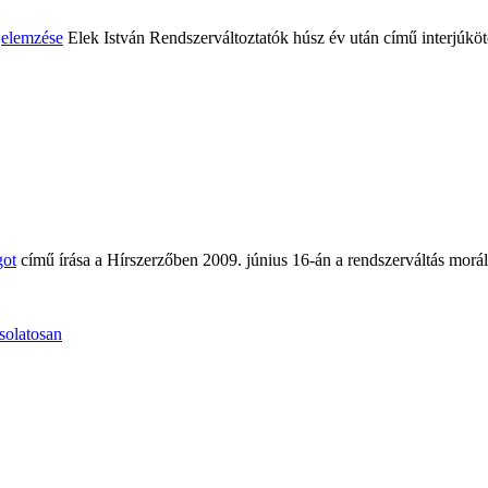
n
elemzése
Elek István Rendszerváltoztatók húsz év után című interjúköt
got
című írása a Hírszerzőben 2009. június 16-án a rendszerváltás moráli
solatosan