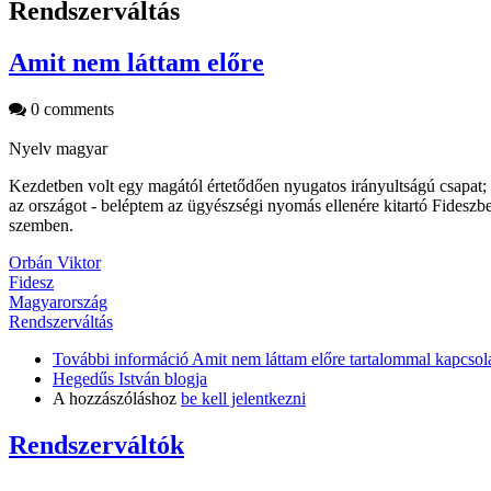
Rendszerváltás
Amit nem láttam előre
0 comments
Nyelv
magyar
Kezdetben volt egy magától értetődően nyugatos irányultságú csapat; 
az országot - beléptem az ügyészségi nyomás ellenére kitartó Fideszb
szemben.
Orbán Viktor
Fidesz
Magyarország
Rendszerváltás
További információ
Amit nem láttam előre tartalommal kapcsol
Hegedűs István blogja
A hozzászóláshoz
be kell jelentkezni
Rendszerváltók