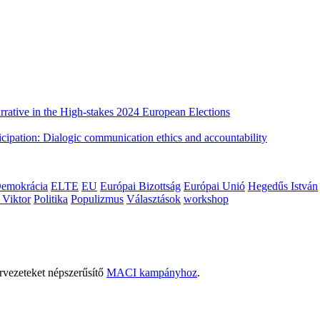
rative in the High-stakes 2024 European Elections
cipation: Dialogic communication ethics and accountability
emokrácia
ELTE
EU
Európai Bizottság
Európai Unió
Hegedűs István
 Viktor
Politika
Populizmus
Választások
workshop
rvezeteket népszerűsítő
MACI kampányhoz
.