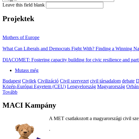
Leave this field blank
Projektek
Mothers of Europe
What Can Liberals and Democrats Fight With? Finding a Winning Nar
DIACOMET: Fostering capacity building for civic resilience and parti
Mutass még
Budapest
Civilek
Civilizáció
Civil szervezet
civil társadalom
debate
D
Közép-Európai Egyetem (CEU)
Lengyelország
Magyarország
Orbán
Tovább
MACI Kampány
A MET csatlakozott a magyarországi civil sze
.