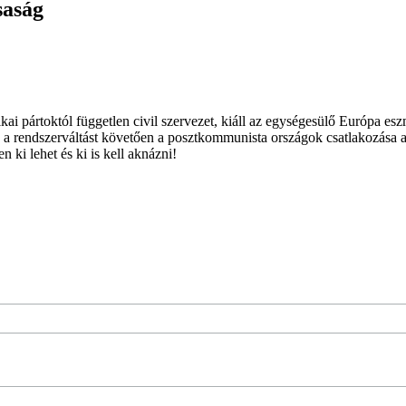
saság
ai pártoktól független civil szervezet, kiáll az egységesülő Európa es
 a rendszerváltást követően a posztkommunista országok csatlakozása a
 ki lehet és ki is kell aknázni!