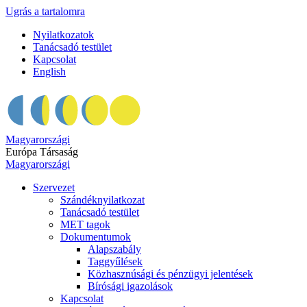
Ugrás a tartalomra
Nyilatkozatok
Tanácsadó testület
Kapcsolat
English
Magyarországi
Európa Társaság
Magyarországi
Szervezet
Szándéknyilatkozat
Tanácsadó testület
MET tagok
Dokumentumok
Alapszabály
Taggyűlések
Közhasznúsági és pénzügyi jelentések
Bírósági igazolások
Kapcsolat