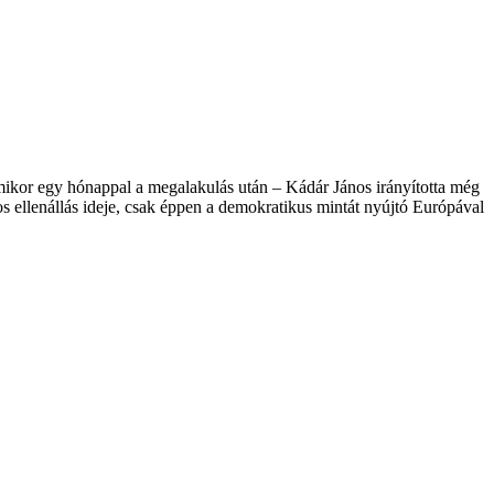
 Amikor egy hónappal a megalakulás után – Kádár János irányította még
s ellenállás ideje, csak éppen a demokratikus mintát nyújtó Európával