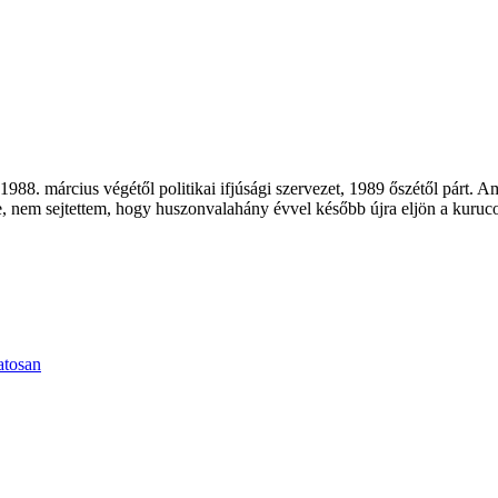
1988. március végétől politikai ifjúsági szervezet, 1989 őszétől párt.
e, nem sejtettem, hogy huszonvalahány évvel később újra eljön a kuruco
atosan