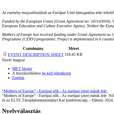
Az esemény megvalósulását az Európai Unió támogatása tette lehetővé
Funded by the European Union (Grant Agreement no: 101143916). View
European Education and Culture Executive Agency. Neither the Europ
Mothers of Europe has received funding under Grant Agreement no 1
Programme (CERV) programme. Project is implemented in 6 countri
Csatolmány
Méret
118.45 KB
EVENT DESCRIPTION SHEET
Nyelv
magyar
MET blogja
A hozzászóláshoz
be kell jelentkezni
English
“Mothers of Europe” / Európai nők - Az európai sztori másik fele
“Mothers of Europe” / Európai nők - Az európai sztori másik fele Nő
és az ELTE Társadalomtudományi Kar konferenciája – Dátum: 2024. 
Nyelvválasztás