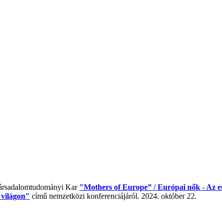
Társadalomtudományi Kar
"Mothers of Europe” / Európai nők - Az eu
 világon"
című nemzetközi konferenciájáról. 2024. október 22.