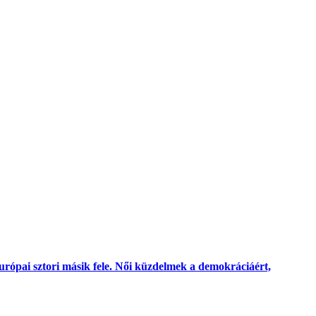
rópai sztori másik fele. Női küzdelmek a demokráciáért,