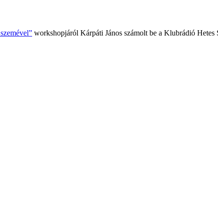
k szemével”
workshopjáról Kárpáti János számolt be a Klubrádió Hetes 