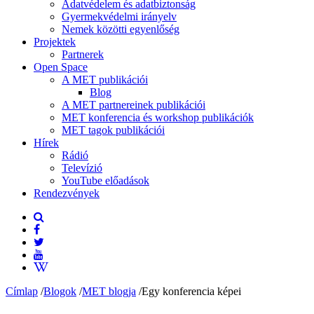
Adatvédelem és adatbiztonság
Gyermekvédelmi irányelv
Nemek közötti egyenlőség
Projektek
Partnerek
Open Space
A MET publikációi
Blog
A MET partnereinek publikációi
MET konferencia és workshop publikációk
MET tagok publikációi
Hírek
Rádió
Televízió
YouTube előadások
Rendezvények
Címlap
/
Blogok
/
MET blogja
/
Egy konferencia képei