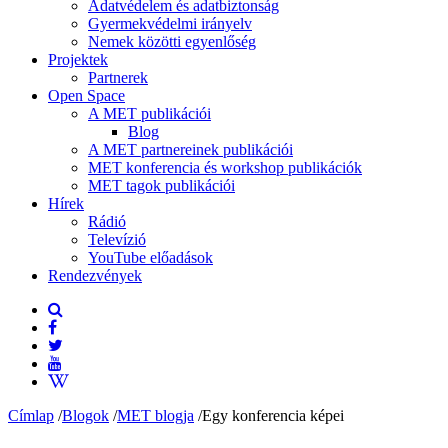
Adatvédelem és adatbiztonság
Gyermekvédelmi irányelv
Nemek közötti egyenlőség
Projektek
Partnerek
Open Space
A MET publikációi
Blog
A MET partnereinek publikációi
MET konferencia és workshop publikációk
MET tagok publikációi
Hírek
Rádió
Televízió
YouTube előadások
Rendezvények
Címlap
/
Blogok
/
MET blogja
/
Egy konferencia képei