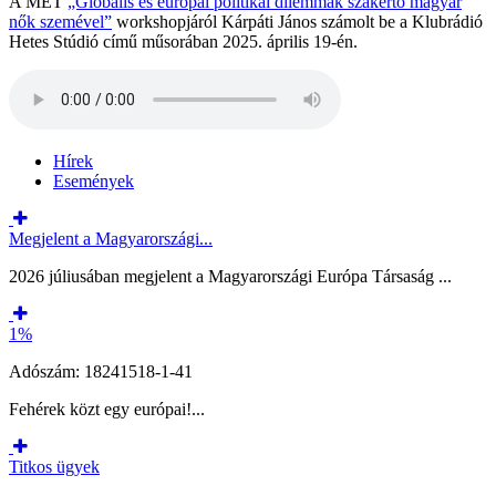
A MET
„Globális és európai politikai dilemmák szakértő magyar
nők szemével”
workshopjáról Kárpáti János számolt be a Klubrádió
Hetes Stúdió című műsorában 2025. április 19-én.
Hírek
Események
Megjelent a Magyarországi...
2026 júliusában megjelent a Magyarországi Európa Társaság ...
1%
Adószám: 18241518-1-41
Fehérek közt egy európai!...
Titkos ügyek