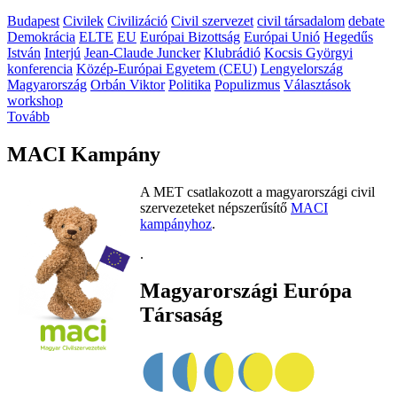
Budapest
Civilek
Civilizáció
Civil szervezet
civil társadalom
debate
Demokrácia
ELTE
EU
Európai Bizottság
Európai Unió
Hegedűs
István
Interjú
Jean-Claude Juncker
Klubrádió
Kocsis Györgyi
konferencia
Közép-Európai Egyetem (CEU)
Lengyelország
Magyarország
Orbán Viktor
Politika
Populizmus
Választások
workshop
Tovább
MACI Kampány
A MET csatlakozott a magyarországi civil
szervezeteket népszerűsítő
MACI
kampányhoz
.
.
Magyarországi Európa
Társaság