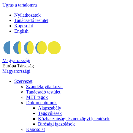
Ugrás a tartalomra
Nyilatkozatok
Tanácsadó testület
Kapcsolat
English
Magyarországi
Európa Társaság
Magyarországi
Szervezet
Szándéknyilatkozat
Tanácsadó testület
MET tagok
Dokumentumok
Alapszabály
Taggyűlések
Közhasznúsági és pénzügyi jelentések
Bírósági igazolások
Kapcsolat