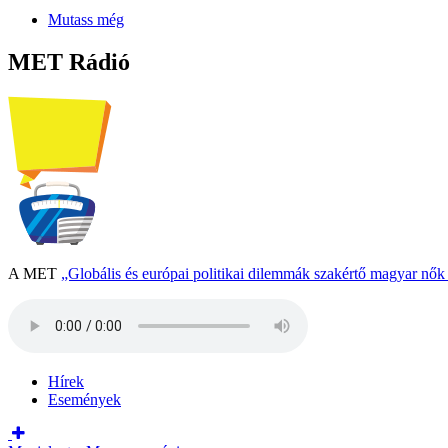
Mutass még
MET Rádió
A MET
„Globális és európai politikai dilemmák szakértő magyar nő
Hírek
Események