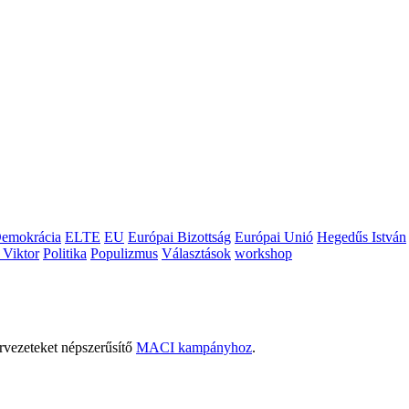
emokrácia
ELTE
EU
Európai Bizottság
Európai Unió
Hegedűs István
 Viktor
Politika
Populizmus
Választások
workshop
rvezeteket népszerűsítő
MACI kampányhoz
.