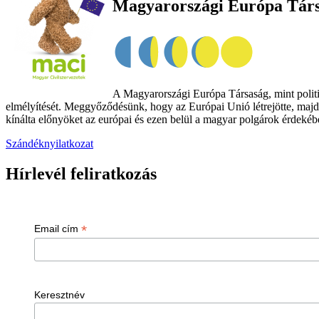
Magyarországi Európa Tár
A Magyarországi Európa Társaság, mint politik
elmélyítését. Meggyőződésünk, hogy az Európai Unió létrejötte, majd
kínálta előnyöket az európai és ezen belül a magyar polgárok érdekében
Szándéknyilatkozat
Hírlevél feliratkozás
*
Email cím
Keresztnév