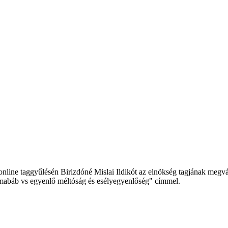
line taggyűlésén Birizdóné Mislai Ildikót az elnökség tagjának megvál
zalmabáb vs egyenlő méltóság és esélyegyenlőség" címmel.