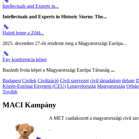
Intellectuals and Experts in...
Intellectuals and Experts in Historic Storm: The...
Halott lenne a Zöld...
2025. december 27-én rendezte meg a Magyarországi Európa...
Egy konferencia képei
Bazánth Ivola képei a Magyarországi Európa Társaság
...
Budapest
Civilek
Civilizáció
Civil szervezet
civil társadalom
debate
D
Közép-Európai Egyetem (CEU)
Lengyelország
Magyarország
Orbán
Tovább
MACI Kampány
A MET csatlakozott a magyarországi civil sze
.