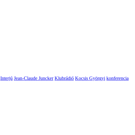
Interjú
Jean-Claude Juncker
Klubrádió
Kocsis Györgyi
konferencia