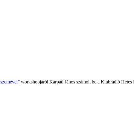
k szemével”
workshopjáról Kárpáti János számolt be a Klubrádió Hetes 