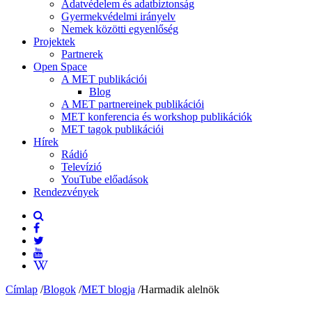
Adatvédelem és adatbiztonság
Gyermekvédelmi irányelv
Nemek közötti egyenlőség
Projektek
Partnerek
Open Space
A MET publikációi
Blog
A MET partnereinek publikációi
MET konferencia és workshop publikációk
MET tagok publikációi
Hírek
Rádió
Televízió
YouTube előadások
Rendezvények
Címlap
/
Blogok
/
MET blogja
/
Harmadik alelnök