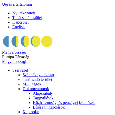
Ugrás a tartalomra
Nyilatkozatok
Tanácsadó testület
Kapcsolat
English
Magyarországi
Európa Társaság
Magyarországi
Szervezet
Szándéknyilatkozat
Tanácsadó testület
MET tagok
Dokumentumok
Alapszabály
Taggyűlések
Közhasznúsági és pénzügyi jelentések
Bírósági igazolások
Kapcsolat