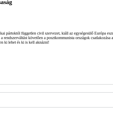
saság
ai pártoktól független civil szervezet, kiáll az egységesülő Európa es
 a rendszerváltást követően a posztkommunista országok csatlakozása a
 ki lehet és ki is kell aknázni!