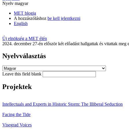
Nyelv
magyar
MET blogja
A hozzászóláshoz
be kell jelentkezni
English
Új elnökség a MET élén
2024. december 27-én először két előadást hallgattak és vitattak me
Nyelvválasztás
Leave this field blank
Projektek
Intellectuals and Experts in Historic Storm: The Illiberal Seduction
Facing the Tide
Visegrad Voices