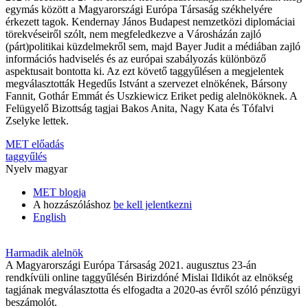
egymás között a Magyarországi Európa Társaság székhelyére
érkezett tagok. Kendernay János Budapest nemzetközi diplomáciai
törekvéseiről szólt, nem megfeledkezve a Városházán zajló
(párt)politikai küzdelmekről sem, majd Bayer Judit a médiában zajló
információs hadviselés és az európai szabályozás különböző
aspektusait bontotta ki. Az ezt követő taggyűlésen a megjelentek
megválasztották Hegedűs Istvánt a szervezet elnökének, Bársony
Fannit, Gothár Emmát és Uszkiewicz Eriket pedig alelnököknek. A
Felügyelő Bizottság tagjai Bakos Anita, Nagy Kata és Tófalvi
Zselyke lettek.
MET előadás
taggyűlés
Nyelv
magyar
MET blogja
A hozzászóláshoz
be kell jelentkezni
English
Harmadik alelnök
A Magyarországi Európa Társaság 2021. augusztus 23-án
rendkívüli online taggyűlésén Birizdóné Mislai Ildikót az elnökség
tagjának megválasztotta és elfogadta a 2020-as évről szóló pénzügyi
beszámolót.