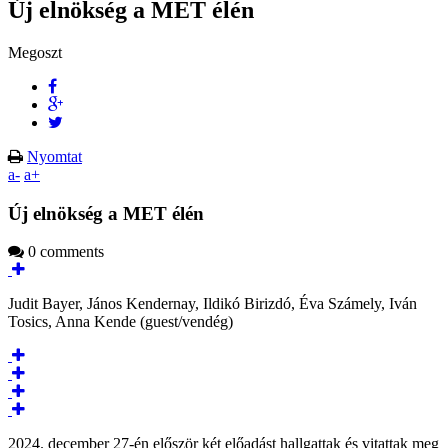
Új elnökség a MET élén
Megoszt
Nyomtat
a-
a+
Új elnökség a MET élén
0 comments
Judit Bayer, János Kendernay, Ildikó Birizdó, Éva Számely, Iván
Tosics, Anna Kende (guest/vendég)
2024. december 27-én először két előadást hallgattak és vitattak meg