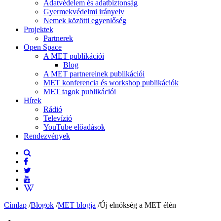
Adatvédelem és adatbiztonság
Gyermekvédelmi irányelv
Nemek közötti egyenlőség
Projektek
Partnerek
Open Space
A MET publikációi
Blog
A MET partnereinek publikációi
MET konferencia és workshop publikációk
MET tagok publikációi
Hírek
Rádió
Televízió
YouTube előadások
Rendezvények
Címlap
/
Blogok
/
MET blogja
/
Új elnökség a MET élén