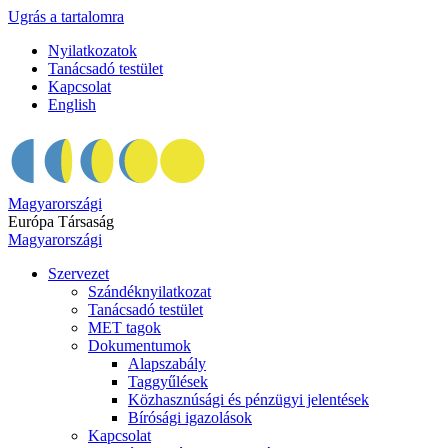
Ugrás a tartalomra
Nyilatkozatok
Tanácsadó testület
Kapcsolat
English
Magyarországi
Európa Társaság
Magyarországi
Szervezet
Szándéknyilatkozat
Tanácsadó testület
MET tagok
Dokumentumok
Alapszabály
Taggyűlések
Közhasznúsági és pénzügyi jelentések
Bírósági igazolások
Kapcsolat