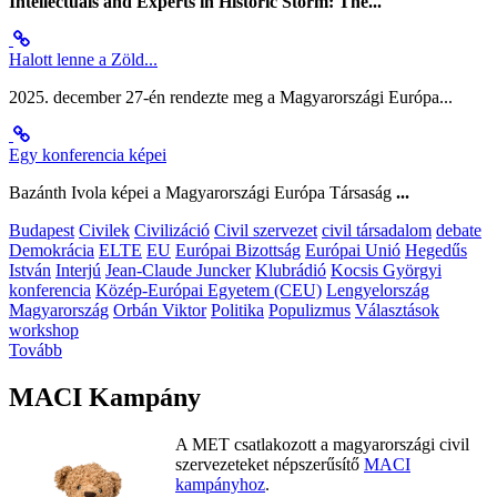
Intellectuals and Experts in Historic Storm: The...
Halott lenne a Zöld...
2025. december 27-én rendezte meg a Magyarországi Európa...
Egy konferencia képei
Bazánth Ivola képei a Magyarországi Európa Társaság
...
Budapest
Civilek
Civilizáció
Civil szervezet
civil társadalom
debate
Demokrácia
ELTE
EU
Európai Bizottság
Európai Unió
Hegedűs
István
Interjú
Jean-Claude Juncker
Klubrádió
Kocsis Györgyi
konferencia
Közép-Európai Egyetem (CEU)
Lengyelország
Magyarország
Orbán Viktor
Politika
Populizmus
Választások
workshop
Tovább
MACI Kampány
A MET csatlakozott a magyarországi civil
szervezeteket népszerűsítő
MACI
kampányhoz
.