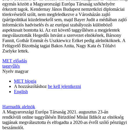
egymás között a Magyarországi Európa Társaság székhelyére
érkezett tagok. Kendernay János Budapest nemzetközi diplomáciai
törekvéseiről szólt, nem megfeledkezve a Városházán zajló
(párt)politikai küzdelmekről sem, majd Bayer Judit a médiában zajló
információs hadviselés és az európai szabályozás különböző
aspektusait bontotta ki. Az ezt követő taggyűlésen a megjelentek
megválasztották Hegedűs Istvánt a szervezet elnökének, Bársony
Fannit, Gothár Emmát és Uszkiewicz Eriket pedig alelnököknek. A
Felügyelő Bizottság tagjai Bakos Anita, Nagy Kata és Tófalvi
Zselyke lettek.
MET előadás
taggyűlés
Nyelv
magyar
MET blogja
A hozzászóláshoz
be kell jelentkezni
English
Harmadik alelnök
A Magyarországi Európa Társaság 2021. augusztus 23-án
rendkívüli online taggyűlésén Birizdóné Mislai Ildikót az elnökség
tagjának megválasztotta és elfogadta a 2020-as évről szóló pénzügyi
beszámolót.