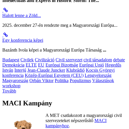
Intellectuals and Experts in Historic Storm: The...
Halott lenne a Zöld...
2025. december 27-én rendezte meg a Magyarországi Európa...
Egy konferencia képei
Bazánth Ivola képei a Magyarországi Európa Társaság
...
Budapest
Civilek
Civilizáció
Civil szervezet
civil társadalom
debate
Demokrácia
ELTE
EU
Európai Bizottság
Európai Unió
Hegedűs
István
Interjú
Jean-Claude Juncker
Klubrádió
Kocsis Györgyi
konferencia
Közép-Európai Egyetem (CEU)
Lengyelország
Magyarország
Orbán Viktor
Politika
Populizmus
Választások
workshop
Tovább
MACI Kampány
A MET csatlakozott a magyarországi civil
szervezeteket népszerűsítő
MACI
kampányhoz
.