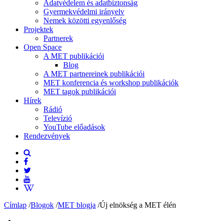
Adatvédelem és adatbiztonság
Gyermekvédelmi irányelv
Nemek közötti egyenlőség
Projektek
Partnerek
Open Space
A MET publikációi
Blog
A MET partnereinek publikációi
MET konferencia és workshop publikációk
MET tagok publikációi
Hírek
Rádió
Televízió
YouTube előadások
Rendezvények
Címlap
/
Blogok
/
MET blogja
/
Új elnökség a MET élén