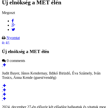
Új elnökség a MET élén
Megoszt
Nyomtat
a-
a+
Új elnökség a MET élén
0 comments
Judit Bayer, János Kendernay, Ildikó Birizdó, Éva Számely, Iván
Tosics, Anna Kende (guest/vendég)
2024. december 27-én először két előadást hallgattak és vitattak meg