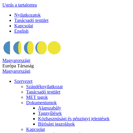
Ugrás a tartalomra
Nyilatkozatok
Tanácsadó testület
Kapcsolat
English
Magyarországi
Európa Társaság
Magyarországi
Szervezet
Szándéknyilatkozat
Tanácsadó testület
MET tagok
Dokumentumok
Alapszabály
Taggyűlések
Közhasznúsági és pénzügyi jelentések
Bírósági igazolások
Kapcsolat